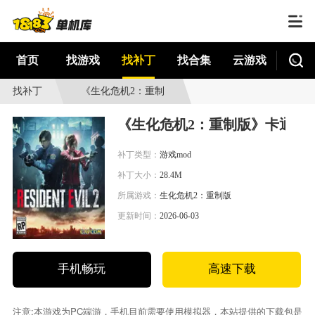
首页
找游戏
找补丁
找合集
云游戏
找补丁
《生化危机2：重制
版》卡通风格ReShade
《生化危机2：重制版》卡通风格R
预设
补丁类型：
游戏mod
补丁大小：
28.4M
所属游戏：
生化危机2：重制版
更新时间：
2026-06-03
手机畅玩
高速下载
注意:本游戏为PC端游，手机目前需要使用模拟器，本站提供的下载包是