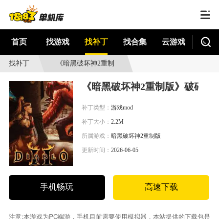
首页
找游戏
找补丁
找合集
云游戏
找补丁
《暗黑破坏神2重制
版》破碎希望之塔
《暗黑破坏神2重制版》破碎希
MOD
补丁类型：
游戏mod
补丁大小：
2.2M
所属游戏：
暗黑破坏神2重制版
更新时间：
2026-06-05
手机畅玩
高速下载
注意:本游戏为PC端游，手机目前需要使用模拟器，本站提供的下载包是