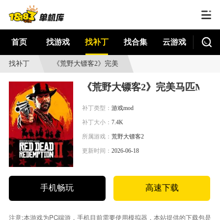
首页
找游戏
找补丁
找合集
云游戏
找补丁
《荒野大镖客2》完美
马匹MOD
《荒野大镖客2》完美马匹MOD
补丁类型：
游戏mod
补丁大小：
7.4K
所属游戏：
荒野大镖客2
更新时间：
2026-06-18
手机畅玩
高速下载
注意:本游戏为PC端游，手机目前需要使用模拟器，本站提供的下载包是