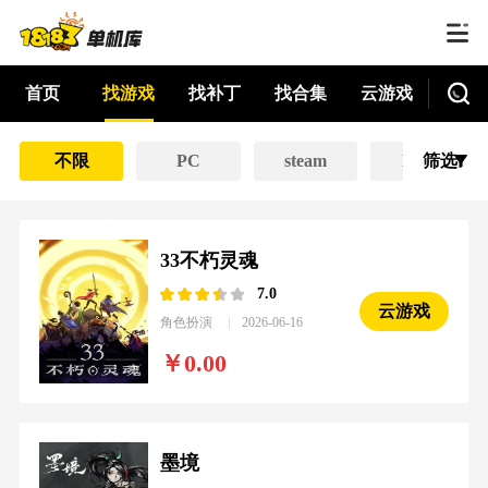
首页
找游戏
找补丁
找合集
云游戏
不限
PC
steam
EPIC
筛选
33不朽灵魂
7.0
云游戏
角色扮演
2026-06-16
0.00
墨境