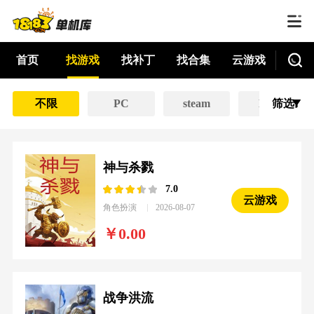
首页
找游戏
找补丁
找合集
云游戏
不限
PC
steam
EPIC
筛选
神与杀戮
7.0
云游戏
角色扮演
2026-08-07
0.00
战争洪流