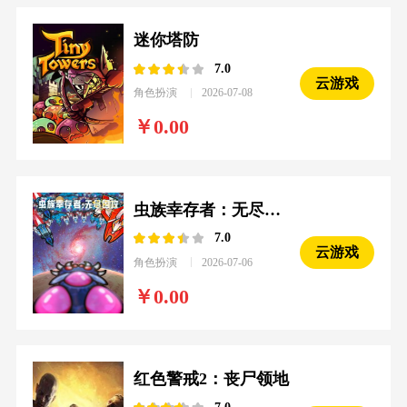
迷你塔防
7.0
云游戏
角色扮演
2026-07-08
0.00
虫族幸存者：无尽围攻
7.0
云游戏
角色扮演
2026-07-06
0.00
红色警戒2：丧尸领地
7.0