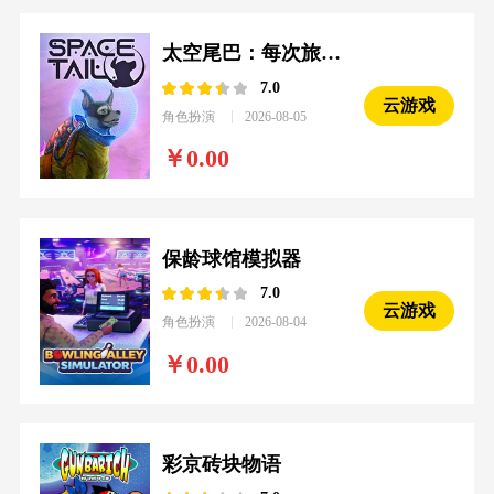
太空尾巴：每次旅程都带回家
7.0
云游戏
角色扮演
2026-08-05
0.00
保龄球馆模拟器
7.0
云游戏
角色扮演
2026-08-04
0.00
彩京砖块物语