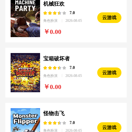
机械狂欢
7.0
云游戏
角色扮演
2026-08-05
0.00
宝箱破坏者
7.0
云游戏
角色扮演
2026-08-05
0.00
怪物击飞
7.0
云游戏
角色扮演
2026-08-05