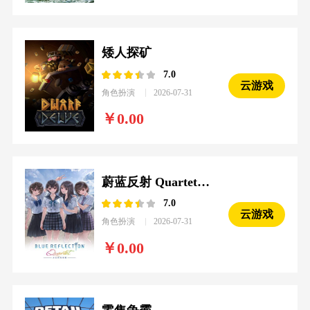
矮人探矿
7.0
云游戏
角色扮演
2026-07-31
0.00
蔚蓝反射 Quartet：少女们的奇迹
7.0
云游戏
角色扮演
2026-07-31
0.00