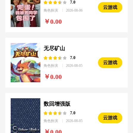
7.0
云游戏
角色扮演
2026-08-06
0.00
无尽矿山
7.0
云游戏
角色扮演
2026-08-05
0.00
数回增强版
7.0
云游戏
角色扮演
2026-08-05
0.00