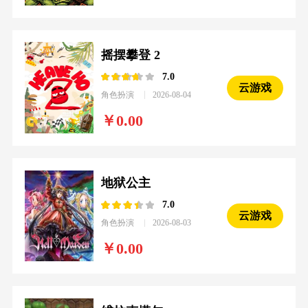
摇摆攀登 2
7.0
云游戏
角色扮演
2026-08-04
0.00
地狱公主
7.0
云游戏
角色扮演
2026-08-03
0.00