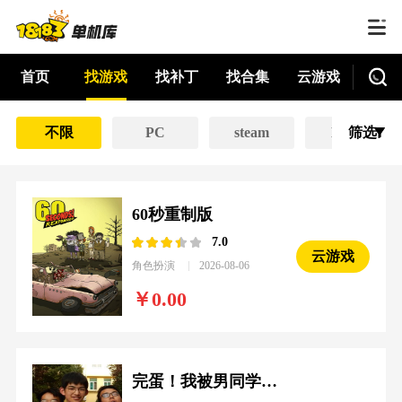
首页
找游戏
找补丁
找合集
云游戏
不限
PC
steam
EPIC
筛选
60秒重制版
7.0
云游戏
角色扮演
2026-08-06
0.00
完蛋！我被男同学包围了