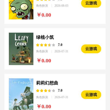
云游戏
角色扮演
2026-08-03
0.00
绿植小筑
7.0
云游戏
角色扮演
2026-07-31
0.00
莉莉幻想曲
7.0
云游戏
角色扮演
2026-07-31
0.00