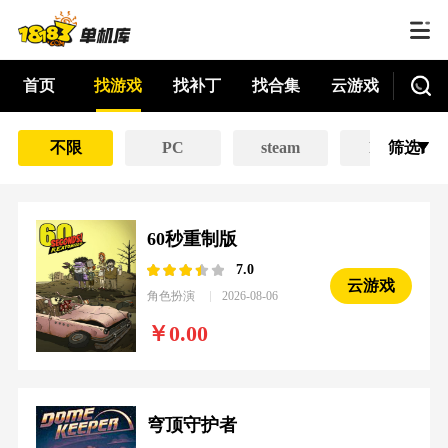
首页
找游戏
找补丁
找合集
云游戏
不限
PC
steam
EPIC
筛选
60秒重制版
7.0
云游戏
角色扮演
2026-08-06
0.00
穹顶守护者