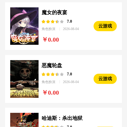
魔女的夜宴
7.0
云游戏
角色扮演
2026-08-04
0.00
恶魔轮盘
7.0
云游戏
角色扮演
2026-08-04
0.00
哈迪斯：杀出地狱
7.0