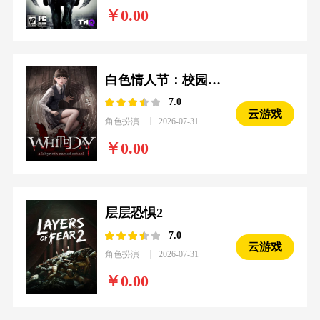
0.00
白色情人节：校园迷宫
7.0
云游戏
角色扮演
2026-07-31
0.00
层层恐惧2
7.0
云游戏
角色扮演
2026-07-31
0.00