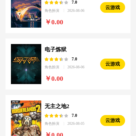
7.0
云游戏
角色扮演
2026-08-06
0.00
电子炼狱
7.0
云游戏
角色扮演
2026-08-06
0.00
无主之地2
7.0
云游戏
角色扮演
2026-08-05
0.00