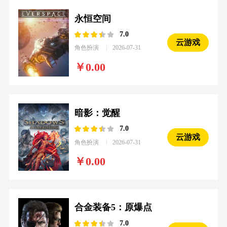
永恒空间
7.0
云游戏
角色扮演
2026-07-31
0.00
暗影：觉醒
7.0
云游戏
角色扮演
2026-07-31
0.00
合金装备5：原爆点
7.0