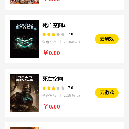
死亡空间2
7.0
云游戏
角色扮演
2026-08-05
0.00
死亡空间
7.0
云游戏
角色扮演
2026-08-05
0.00