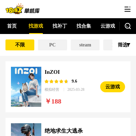
首页
找游戏
找补丁
找合集
云游戏
不限
PC
steam
EPIC
筛选
InZOI
9.6
云游戏
模拟经营
2025-03-28
188
绝地求生大逃杀