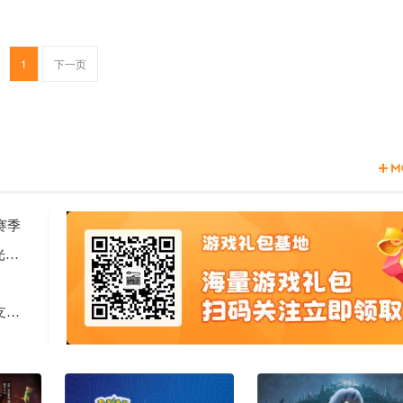
1
下一页
赛季
2天见证新时代游戏研发的速度与潜能 —— TapTap聚光灯48小时GameJam开启报名
Computex 2025: RTX 5060上市，超125款游戏和应用支持DLSS 4