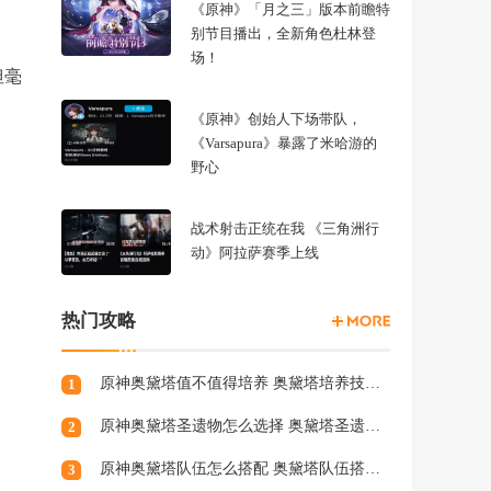
《原神》「月之三」版本前瞻特
别节目播出，全新角色杜林登
场！
但毫
《原神》创始人下场带队，
《Varsapura》暴露了米哈游的
野心
战术射击正统在我 《三角洲行
动》阿拉萨赛季上线
热门攻略
原神奥黛塔值不值得培养 奥黛塔培养技巧分享
1
原神奥黛塔圣遗物怎么选择 奥黛塔圣遗物词条选择攻略
2
原神奥黛塔队伍怎么搭配 奥黛塔队伍搭配推荐
3