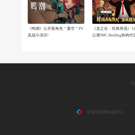
《鸣潮》公开新角色＂夏空＂PV
《龙之谷：经典再现》5月
及战斗演示!
公测!MC HotDog热狗
C
中国互联网举报中心