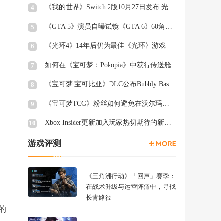
《我的世界》Switch 2版10月27日发布 光照阴影升级
4
《GTA 5》演员自曝试镜《GTA 6》60角色均未获回复
5
《光环4》14年后仍为最佳《光环》游戏
6
如何在《宝可梦：Pokopia》中获得传送舱
7
《宝可梦 宝可比亚》DLC公布Bubbly Basin Habitat Dex列表
8
《宝可梦TCG》粉丝如何避免在沃尔玛周三被“烤”
9
Xbox Insider更新加入玩家热切期待的新功能
10
游戏评测
《三角洲行动》「回声」赛季：
在战术升级与运营阵痛中，寻找
长青路径
的