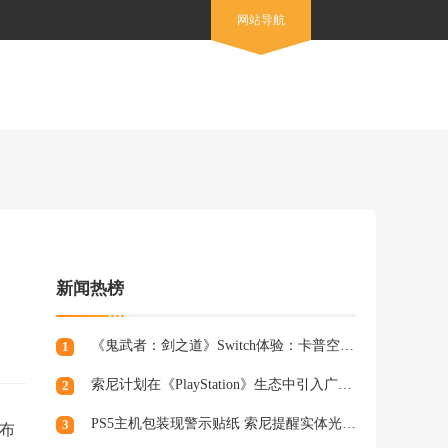
网站导航
新闻热榜
《鬼武者：剑之道》Switch体验：卡普空的又一力作
1
索尼计划在《PlayStation》生态中引入广告，组建专业营销团队
2
PS5主机包装现警示贴纸 索尼提醒实体光盘生产将终止
3
发布