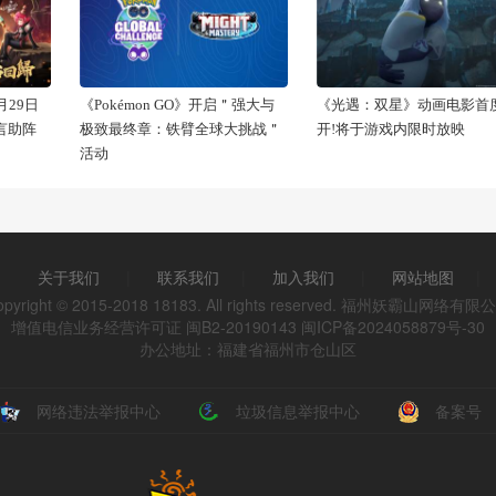
29日
《Pokémon GO》开启＂强大与
《光遇：双星》动画电影首
代言助阵
极致最终章：铁臂全球大挑战＂
开!将于游戏内限时放映
活动
关于我们
|
联系我们
|
加入我们
|
网站地图
|
opyright © 2015-2018 18183. All rights reserved. 福州妖霸山网络有限
增值电信业务经营许可证 闽B2-20190143
闽ICP备2024058879号-30
办公地址：福建省福州市仓山区
网络违法举报中心
垃圾信息举报中心
备案号