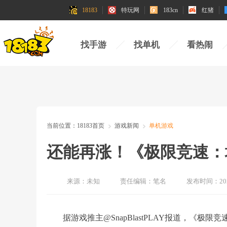
18183
特玩网
183cn
红猪
找手游
找单机
看热闹
当前位置：
18183首页
游戏新闻
单机游戏
还能再涨！《极限竞速：地
来源：
未知
责任编辑：
笔名
发布时间：
20
据游戏推主@SnapBlastPLAY报道，《极限竞速：