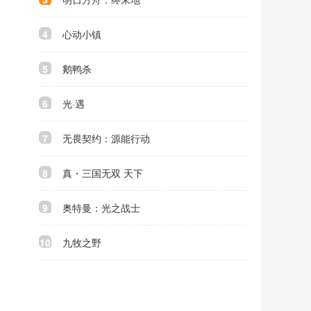
4
心动小镇
5
鹅鸭杀
6
光·遇
7
无畏契约：源能行动
8
真・三国无双 天下
9
奥特曼：光之战士
10
九牧之野