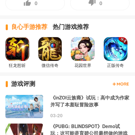
0
0
良心手游推荐
热门游戏推荐
狂龙怒斩
微信传奇
花园世界
正版传奇
游戏评测
《inZOI云族裔》试玩：高中成为作家
并写了本羞耻冒险故事
03-20
《PUBG: BLINDSPOT》Demo试
玩：这可能是育碧公司最想做的游戏