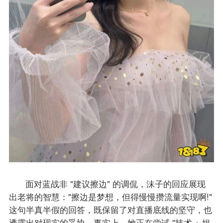
面对蓝战非 "建议擦边" 的调侃，沫子的回应展现
出老将的智慧："擦边是梦想，但得慢慢攒流量实现啊!"
这句半真半假的回答，既保留了对直播底线的坚守，也
透露出对现实的妥协。事实上，她正在尝试 "技术 + 娱