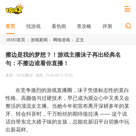
找游戏
看热闹
查攻略
评测
新游
首页
>
>
>
18183首页
游戏新闻
网络游戏
正文
擦边是我的梦想？！游戏主播沫子再出经典名
句：不擦边谁看你直播！
来源：18183整合
清风
25-05-08 11:10:03
在竞争激烈的游戏直播圈，沫子凭借标志性的直白
性格、高颜值与过硬技术，早已成为观众心中又美又会
整活的顶流女主播。当她今年初宣布离开深耕多年的某
牙、转会抖音时，千万粉丝的期待值拉满 —— 这个说
话自带东北大碴子味的女孩，总能在新旧平台切换中玩
出新花样。​