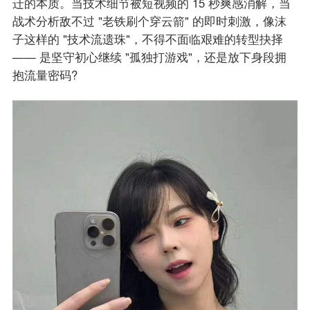
迁的本质。当技术细节被短视频的 15 秒爽感消解，当
战术分析敌不过 "老铁刷个穿云箭" 的即时刺激，像沫
子这样的 "技术流遗珠"，不得不面临艰难的转型抉择
—— 是坚守初心继续 "孤独打游戏"，还是放下身段拥
抱流量密码?​