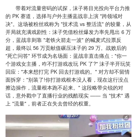
带着对流量密码的试探，沫子将目光投向平台力推
的 PK 赛道，选择与户外主播蓝战非上演 "跨领域对
决"。这场被粉丝戏称为 "技术流 vs 整活流" 的较量，从
开局就充满戏剧性：沫子凭借粉丝爆发力率先甩出 6 万
分，蓝战非则靠 "老铁火箭走一波" 的喊麦式拉票反
超，最终以 56 万贡献值碾压沫子的 29 万。​战败后的
"死亡问答" 环节成为名场面：蓝战非直击痛点："你一
个游戏女主播，咋不打游戏改玩 PK 了?" 沫子半开玩笑
回应："本来想打完 PK 回去打游戏的。" 对方却不留情
面拆穿："别装了!你打游戏根本没人看，现在这行没点
擦边操作，流量根本跑不起来。" 这段略带尖锐的对
话，意外戳中了直播行业的残酷现实 —— 当 "技术" 遇
上 "流量"，前者正在失去曾经的权重。​