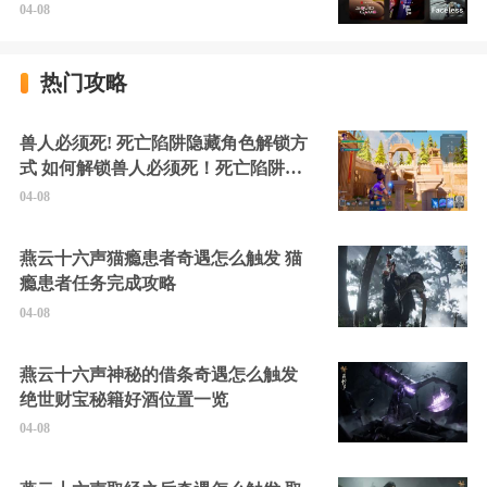
04-08
热门攻略
兽人必须死! 死亡陷阱隐藏角色解锁方
式 如何解锁兽人必须死！死亡陷阱中
的隐藏角色
04-08
燕云十六声猫瘾患者奇遇怎么触发 猫
瘾患者任务完成攻略
04-08
燕云十六声神秘的借条奇遇怎么触发
绝世财宝秘籍好酒位置一览
04-08