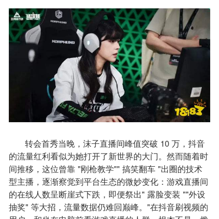
转会首秀当晚，沫子直播间峰值突破 10 万，抖音
的流量红利看似为她打开了新世界的大门。然而随着时
间推移，这位曾靠 "刚枪教学"" 搞笑翻车 "出圈的技术
型主播，逐渐察觉到平台生态的微妙变化：游戏直播间
的在线人数呈断崖式下跌，即便祭出" 露脸变装 ""外设
抽奖" 等大招，流量数据仍难回巅峰。​"在抖音刷视频的