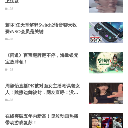
上法庭
04-08
蔫坏!任天堂解释Switch2语音聊天收
费:NSO会员是关键
04-08
《问道》百宝翻牌翻不停，海量银元
宝放肆领！
04-08
周淑怡直播PK被对面女主播嘲讽老女
人！跳擦边舞被封，网友直呼：没边
硬擦封的好！
04-08
在线突破五年内新高！鬼泣动画热播
带动游戏复苏！