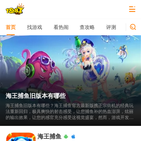
找游戏
看热闹
查攻略
评测
新游
首页
海王捕鱼旧版本有哪些
海王捕鱼旧版本有哪些？海王捕鱼官方最新版携正宗街机的经典玩
法重新回归，极具爽快的射击感受，让您捕鱼补的热血澎湃，炫丽
的输出效果，让您的感官充分感受这视觉盛宴，然而，游戏开发商
不仅仅满足于经典玩法，还给大家带来了全新的原创玩法，您不仅
可以在海底捕鱼还可以带着您的船只前往其它海域捕鱼，在船只返
港后，您将收获一大笔报酬，这些报酬将在以后的捕鱼生涯中起着
海王捕鱼