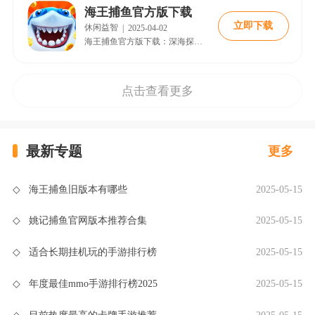
海王捕鱼官方版下载
立即下载
休闲益智
|
2025-04-02
海王捕鱼官方版下载：深海探秘之旅 海王捕鱼官方版下载是一款融合经典街机玩法与现代创新设计的休闲捕鱼游戏，玩家通过操控渔船、使用多样化的捕鱼工具，挑战海底鱼群，赢取丰厚奖励。以下从多个维度解析这款游戏的魅力与玩法。 一、游戏简介 海王捕鱼官方版以海洋世界为背景，采用高清3D画面与激昂音效，为玩家呈现沉浸式捕鱼体验。游戏包含多种模式(如倍率模式、比赛模式、竞技模式)，支持多人联机对战，玩家可组队挑战海
点击查看更多
最新专题
更多
◇
海王捕鱼旧版本有哪些
2025-05-15
◇
姚记捕鱼官网版本推荐合集
2025-05-15
◇
适合长期挂机玩的手游排行榜
2025-05-15
◇
年度最佳mmo手游排行榜2025
2025-05-15
◇
目前热度最高的卡牌手游推荐
2025-05-15