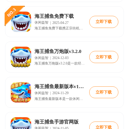
海王捕鱼免费下载
立即下载
休闲益智
|
2025-04-27
海王捕鱼免费下载携正宗街机的经典玩法重新回归，极具爽快的射击感受，让您捕鱼补的热血澎湃，炫丽的输出效果，让您的感官充分感受这视觉盛宴，然而，游戏开发商不仅仅满足于经典玩法，还给大家带来了全新的原创玩法，您不仅可以在海底捕鱼还可以带着您的船只前往其它海域捕鱼，在船只返港后，您将收获一大笔报酬，这些报酬将在以后的捕鱼生涯中起着重要的作用。
海王捕鱼万炮版v3.2.0
立即下载
休闲益智
|
2024-12-03
海王捕鱼万炮版v3.2.0是一款经典的手机真人街机捕鱼手游，受到很多朋友的喜爱，游戏加入了海王争霸、海王乐园、竞技战场、航海征途等众多不同的模式，玩家可以自由选择渔场去冒险，支持四人同台竞技，有着众多的鱼儿可以自由捕捞。喜欢的小伙伴快来18183下载吧~
海王捕鱼最新版本v10.1.39.3.0安卓版
立即下载
休闲益智
|
2024-11-29
海王捕鱼最新版本是一款休闲捕鱼类手游。游戏画面精美，采用动画场景，可爱萌趣的鱼类造型，带给玩家极致的视觉体验。游戏采用经典捕鱼玩法，完美移植捕鱼游戏，操作简单易上手，随时随地畅享捕鱼的乐趣，还加入了新奇有趣的射击体验，炮塔可以变身幻灵机甲，全屏释放技能，秒杀各种鱼类，让玩家感受不一样的捕鱼体验。快来18183下载吧~
海王捕鱼手游官网版
立即下载
休闲益智
|
2024-11-05