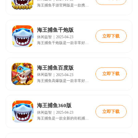
海王捕鱼手游官网版是一款携正宗街机的经典玩法重新回归，极具爽快的射击感受，让您捕鱼补的热血澎湃，炫丽的输出效果，让您的感官充分感受这视觉盛宴，然而，游戏开发商不仅仅满足于经典玩法，还给大家带来了全新的原创玩法，您不仅可以在海底捕鱼还可以带着您的船只前往其它海域捕鱼，在船只返港后，您将收获一大笔报酬，这些报酬将在以后的捕鱼生涯中起着重要的作用。喜欢的小伙伴还在等什么呢?快来18183下载游戏吧~
海王捕鱼千炮版
立即下载
休闲益智
|
2025-04-23
海王捕鱼千炮版是一款非常好玩的休闲类街机捕鱼游戏，不仅结合了经典的街机捕鱼玩法和现代的3D物理引擎设计，为玩家提供了丰富多样的游戏体验，还提供了经典街机玩法、多人同屏酷炫技能、超高爆率、超级武器以及随机事件等，旨在给玩家带来畅快的游戏体验。
海王捕鱼百度版
立即下载
休闲益智
|
2025-04-23
海王捕鱼高爆版是一款非常好玩的休闲类街机捕鱼游戏，不仅结合了经典的街机捕鱼玩法和现代的3D物理引擎设计，为玩家提供了丰富多样的游戏体验，还提供了经典街机玩法、多人同屏酷炫技能、超高爆率、超级武器以及随机事件等，旨在给玩家带来畅快的游戏体验。
海王捕鱼360版
立即下载
休闲益智
|
2025-04-23
海王捕鱼是一款全新的街机捕鱼手游，它不仅推出了精美的新国风大厅界面，还对活动和鱼场进行了全面优化。游戏中有超多鱼种，如聚宝金蟾、海马恋人、健美兔、寒霜冰龙、冥焰赤龙、美人鱼等，带你找到梦中情鱼。此外，游戏玩法丰富，航海征途模式让你可以培养各式船舰，挑战真实玩家，还能换取游戏道具。稀有怪物不时出没，挑战强敌更有机会获得珍宝。捕获海王还有概率掉落海贝，为游戏增添了更多惊喜与乐趣。