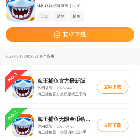
重要的作用。
休闲益智,棋牌游戏
|
65 M
交友
消除
捕鱼
安卓下载
2025-05-15T18:51:21
16个应用
海王捕鱼官方最新版
立即下载
休闲益智
|
2025-04-23
海王捕鱼官方最新版携正宗街机的经典玩法重新回归，极具爽快的射击感受，让您捕鱼补的热血澎湃，炫丽的输出效果，让您的感官充分感受这视觉盛宴，然而，游戏开发商不仅仅满足于经典玩法，还给大家带来了全新的原创玩法，您不仅可以在海底捕鱼还可以带着您的船只前往其它海域捕鱼，在船只返港后，您将收获一大笔报酬，这些报酬将在以后的捕鱼生涯中起着重要的作用。
海王捕鱼无限金币钻石版
立即下载
休闲益智
|
2025-04-23
海王捕鱼是一款经典好玩的手机真人街机捕鱼手游，不仅继承了街机捕鱼的经典玩法，完美还原了画面质量，让玩家在手机上也能感受到街机的快感，同时还支持真人联机同屏捕鱼，让玩家可以与好友一起享受捕鱼的乐趣。在游戏中玩家将作为捕鱼人，你需要不断的点击屏幕，发射捕鱼弹头，即可轻轻松松的捕获品种众多的海底鱼群，超级的简单易上手。