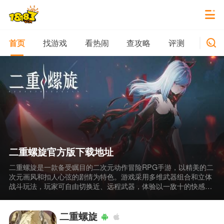
找游戏
看热闹
查攻略
评测
新游
首页
二重螺旋官方版下载地址
二重螺旋是一款备受瞩目的二次元动作冒险RPG手游，以精美的二
次元画风和扣人心弦的剧情为特色。游戏采用多维武器组合和立体
战斗玩法，玩家可自由切换近、远程武器，体验以一敌十的快感。
专题榜单将从游戏玩法、画面表现、剧情深度等维度筛选，为玩家
呈现最优质的内容，帮助玩家快速找到二重螺旋官方版下载地址。
二重螺旋