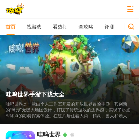
找游戏
看热闹
查攻略
评测
新游
首页
哇呜世界手游下载大全
哇呜世界是一款由个人工作室开发的开放世界冒险手游，其创新
的“球形”无缝大地图设计，打破了传统游戏的边界感，实现了起点
即终点的独特探索体验。在这片居住着人类、精灵、兽人和矮人四
大种族的星球上，你可以捕捉奇妙生物、建设星球家园、自由搭配
技能，并作为“持戒人”展开对抗黑暗势力的宏大冒险。若想获取这
款游戏，你可以参考这份哇呜世界手游下载大全。
哇呜世界