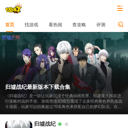
找游戏
看热闹
查攻略
评测
新游
首页
归墟战纪最新版本下载合集
《归墟战纪》是一款让玩家沉浸于经典动画世界、组建庞大阵容进
行策略对战的手游。游戏凭借3D模型重现了众多经典角色和热血战
斗场面，玩家可以招募超过70名角色来搭配自己的梦幻队伍。在激
烈的对抗中，必杀技的释放时机和角色间的巧妙配合，往往能成为
决定战局胜负的关键。我们为你准备了归墟战纪最新版本下载合
集，方便你快速获取并开始冒险。
归墟战纪