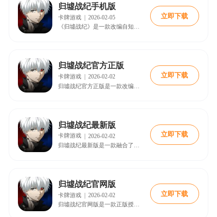
归墟战纪手机版
立即下载
卡牌游戏
|
2026-02-05
《归墟战纪》是一款改编自知名动漫《东京食尸鬼》的3D角色扮演手游。游戏将玩家带入一个人类与以血肉为食的“喰种”共存又对立的东京世界。
归墟战纪官方正版
立即下载
卡牌游戏
|
2026-02-02
归墟战纪官方正版是一款改编自经典动漫的策略卡牌手游。作为正版授权作品，游戏以3D高清技术忠实还原了原作中充满魅力的世界、角色和经典名场面。
归墟战纪最新版
立即下载
卡牌游戏
|
2026-02-02
归墟战纪最新版是一款融合了策略与快节奏对抗的动作竞技手游。在游戏中，玩家将扮演来自不同神话传说的英雄，在独特的战场上进行10V10的激烈对抗。
归墟战纪官网版
立即下载
卡牌游戏
|
2026-02-02
归墟战纪官网版是一款正版授权的日系策略冒险手游。游戏改编自人气动漫，以3D技术重现了原作中充满矛盾与魅力的世界。玩家将在东京的背景下，扮演因事故而改变命运的主角。