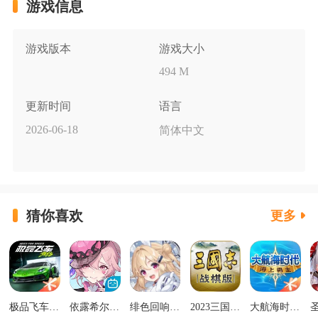
游戏信息
游戏版本
游戏大小
494 M
更新时间
语言
2026-06-18
简体中文
猜你喜欢
更多
极品飞车集结最新版v1.1.184.1931331
依露希尔星晓官方正版
绯色回响正版
2023三国志战棋版下载官网版
大航海时代海上霸主下载