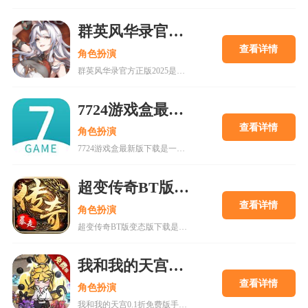
群英风华录官方正版2025
查看详情
角色扮演
群英风华录官方正版2025是一款集策略、养成与冒险于一体的国风卡牌游戏，以三国背景为题材，玩家将在历史的洪流中书写属于自己的传奇篇章，通过招募群英，征战四方称霸天下。喜欢的快来18183下载吧~
7724游戏盒最新版下载
查看详情
角色扮演
7724游戏盒最新版下载是一款h5游戏盒子,使用该软件用户可以随意体验各种网页游戏,海量在线游戏资源,无需下载,无需pc即可游玩,更有上千款热门破解游戏可以在线畅玩.感兴趣的朋友可以来下载。
超变传奇BT版变态版下载
查看详情
角色扮演
超变传奇BT版变态版下载是一款以PK为主的大型即时战斗游戏。经典复古的传奇游戏,轻松挂机,高度自由的开放性规则设定等你来解锁!
我和我的天宫0.1折免费版手游
查看详情
角色扮演
我和我的天宫0.1折免费版手游是一款古风仙侠玩家扮演类手游。游戏内所有充值皆为0.1折，更有7日登录豪礼，累计登录豪礼，开服庆典等免费白嫖活动。