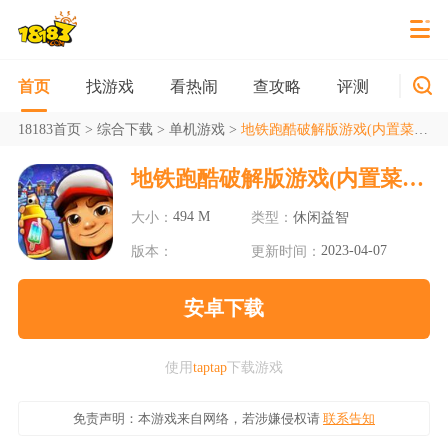
找游戏
看热闹
查攻略
评测
新游
首页
18183首页
>
综合下载
>
单机游戏
>
地铁跑酷破解版游戏(内置菜单)2023
地铁跑酷破解版游戏(内置菜单)2023
494 M
大小：
类型：
休闲益智
2023-04-07
版本：
更新时间：
安卓下载
使用
taptap
下载游戏
免责声明：本游戏来自网络，若涉嫌侵权请
联系告知