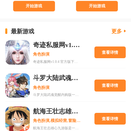
开始游戏
开始游戏
最新游戏
更多
奇迹私服网v1.0.4 官方版下载
查看详情
角色扮演
奇迹私服网v1.0.4 官方版下载是一款经典魔幻系列RPG大型多人在线动作手游，MU世界观强势来袭重现纷争四起的奇迹大陆，五大王国作为勇者诞生的背景屹立在不同的区域。多种族设定让职业选择更加丰富，各有千秋的天赋能力会在战斗中大放异彩，无论是狩猎邪恶势力又或者是征讨对手都有着举足轻重的作用，马上加入一展雄心壮志。
斗罗大陆武魂觉醒内购版
查看详情
角色扮演
斗罗大陆武魂觉醒内购版一款最新公测的玄幻修仙手游，经典IP改编，游戏高度还原人物剧情，上线就送礼包，魂器魂环应有尽有，等级越高福利越多，收集角色搭配阵容，自动匹配真人玩家。18183手游网为您提供斗罗大陆武魂觉醒内购版下载。
航海王壮志雄心九游版
查看详情
角色扮演,模拟经营,冒险解谜
航海王壮志雄心九游版是一款腾讯魔方工作室制作的海贼王正版格斗手游，游戏玩法类似火影忍者手游，玩家可以在游戏中召集你喜欢的海贼王角色一起冒险，组建属于你的最强海贼团。游戏还原原作剧情故事，丰富的主线故事流程，再一次和草帽一伙踏上伟大航道。喜欢的快来18183下载吧~