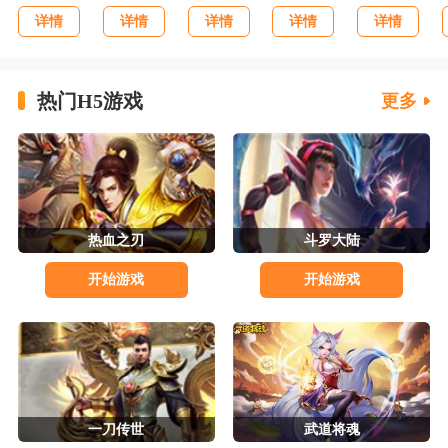
详情
详情
详情
详情
详情
热门H5游戏
更多
热血之刃
斗罗大陆
开始游戏
开始游戏
一刀传世
武道将魂