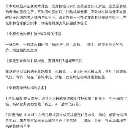
哥本哈根迎来全新美术升级，变身机械与科幻完美融合的未来城。这里是超级
跑者团的隐秘之所，五彩流幻霓虹灯、炫酷机械元素、高耸林立建筑无不在提
醒这座超级跑者之城的与众不同。跟着杰克一同奔跑在别具科技感的街区，在
光影和音乐的交织中，领略赛博朋克风的跑酷体验吧！
【全新角色滑板】骑士&盾牌飞行器
一身盔甲、手持红蓝相间的「盾牌飞行器」滑板，「骑士」彰显着英勇的气
势，燃烧着跑酷之魂
【限定形象套装】机械兔、赛博摩托&超能氧气瓶
充满赛博朋克风的全新跑酷者「机械兔」，身上附满机械元素，搭配「超能氧
气瓶」背饰，站在「赛博摩托」滑板，仿若时刻都将爆发超能量
【全新赛季活动福利多多】
1.全新秘典-夏日炎炎：通过无尽模式赛道或竞技场收集「胡萝卜」打开秘典宝
箱，高级秘典奖励隐藏「骑士」&「盾牌飞行器」
2.限定活动-未来城：在无尽模式赛道或完成指定任务收集「齿轮」解锁专属清
单奖励，来自哥本哈根童话城的角色「芙蕾雅」、滑板「音槌」将返场出现在
高级奖励清单中