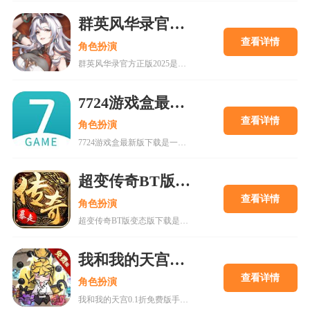
群英风华录官方正版2025
查看详情
角色扮演
群英风华录官方正版2025是一款集策略、养成与冒险于一体的国风卡牌游戏，以三国背景为题材，玩家将在历史的洪流中书写属于自己的传奇篇章，通过招募群英，征战四方称霸天下。喜欢的快来18183下载吧~
7724游戏盒最新版下载
查看详情
角色扮演
7724游戏盒最新版下载是一款h5游戏盒子,使用该软件用户可以随意体验各种网页游戏,海量在线游戏资源,无需下载,无需pc即可游玩,更有上千款热门破解游戏可以在线畅玩.感兴趣的朋友可以来下载。
超变传奇BT版变态版下载
查看详情
角色扮演
超变传奇BT版变态版下载是一款以PK为主的大型即时战斗游戏。经典复古的传奇游戏,轻松挂机,高度自由的开放性规则设定等你来解锁!
我和我的天宫0.1折免费版手游
查看详情
角色扮演
我和我的天宫0.1折免费版手游是一款古风仙侠玩家扮演类手游。游戏内所有充值皆为0.1折，更有7日登录豪礼，累计登录豪礼，开服庆典等免费白嫖活动。