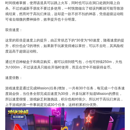
时间很难掌握，使用该道具可以跳上火车，同时也可以在洞口处跳到墙上自
杀。不过劝诫新手朋友不要过多使用，一时恍惚做出了错误判断就可能导致游
戏结束，然而对于高玩们来说，这却是一款不折不扣的神器，凭借超级运动鞋
可省去细微的费神操作，效率提升也十分明显。
双倍速度：
这里的双倍是速度上的提升，由正常状态下的*30变为*60速度，随着速度的提
升，积分也会*2的增长，如果新手玩家觉得难以掌控，可以不去吃，其风险程
度远高于超级运动鞋。
通过开启神秘盒子和商店购买，都可以得到喷气包，小包可持续250m，大包
为1000m，不过该道具只能在开场时使用，而且在空中不能获得金币。
速度倍数：
游戏速度是通过完成Mission(任务)增加，一共有30个任务，每完成一个任务速
度就会快，当任务全部完成后速度为30倍，许多玩家不知道Mission的攒在，
所以速度很慢，游戏缺乏刺激挑战，积分也相对很少。所以对于高玩们来说，
上手游戏的第一件事就是完成30个任务，这样积累积分优势。