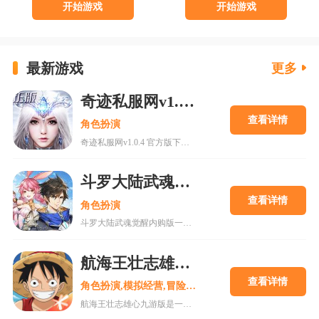
开始游戏
开始游戏
最新游戏
更多
奇迹私服网v1.0.4 官方版下载
查看详情
角色扮演
奇迹私服网v1.0.4 官方版下载是一款经典魔幻系列RPG大型多人在线动作手游，MU世界观强势来袭重现纷争四起的奇迹大陆，五大王国作为勇者诞生的背景屹立在不同的区域。多种族设定让职业选择更加丰富，各有千秋的天赋能力会在战斗中大放异彩，无论是狩猎邪恶势力又或者是征讨对手都有着举足轻重的作用，马上加入一展雄心壮志。
斗罗大陆武魂觉醒内购版
查看详情
角色扮演
斗罗大陆武魂觉醒内购版一款最新公测的玄幻修仙手游，经典IP改编，游戏高度还原人物剧情，上线就送礼包，魂器魂环应有尽有，等级越高福利越多，收集角色搭配阵容，自动匹配真人玩家。18183手游网为您提供斗罗大陆武魂觉醒内购版下载。
航海王壮志雄心九游版
查看详情
角色扮演,模拟经营,冒险解谜
航海王壮志雄心九游版是一款腾讯魔方工作室制作的海贼王正版格斗手游，游戏玩法类似火影忍者手游，玩家可以在游戏中召集你喜欢的海贼王角色一起冒险，组建属于你的最强海贼团。游戏还原原作剧情故事，丰富的主线故事流程，再一次和草帽一伙踏上伟大航道。喜欢的快来18183下载吧~