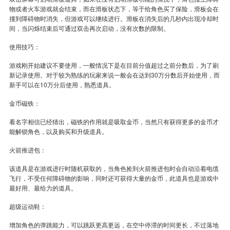
物或者火车游戏就会结束，而在滑板状态下，等于给角色买了保险，滑板会在
撞到障碍物时消失，但游戏可以继续进行。滑板在消失后的几秒内出现冷却时
间，当闪烁结束后可通过双击再次启动，没有次数的限制。
使用技巧：
游戏刚开始建议不要使用，一般情况下是在目前分值超过之前分数后，为了刷
新记录使用。对于较为熟练的玩家来说一般会在达到30万分数后开始使用，而
新手可以在10万分后使用，熟悉道具。
金币磁铁：
看名字相信已经猜出，磁铁的作用就是吸取金币，当然只有获得更多的金币才
能解锁角色，以及购买和升级道具。
火箭推进包：
该道具是在游戏进行时随机获取的，当角色捡到火箭推进包时会自动沿着电缆
飞行，不受任何障碍物的影响，同时还可获得大量的金币，此道具也是游戏中
最好用、最给力的道具。
超级运动鞋：
增加角色的弹跳能力，可以跳跃更高更远，在空中停滞的时间更长，不过落地