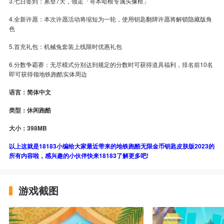
3.七日签到：累登7天，领走「哥本哈根专属头像框」
4.全新许愿：本次许愿活动将缩短为一轮，使用钥匙翻牌许愿将解锁隐藏版角
色
5.首充礼包：机械兔套装上线限时优惠礼包
6.分数争霸赛：无尽模式分别达到规定的分数时可获得道具福利，排名前10名
即可获得领地铁跑酷实体周边
语言：简体中文
类型：休闲跑酷
大小：398MB
以上这就是18183小编给大家最近带来的地铁跑酷无限金币钥匙皮肤版2023的
所有内容啦，感兴趣的小伙伴快来18183了解更多吧!
游戏截图