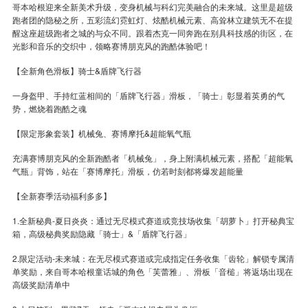
哥本哈根迎来全新美术升级，变身机械与科幻完美融合的未来城。这里是超级
跑者团的隐秘之所，五彩流幻霓虹灯、炫酷机械元素、高耸林立建筑无不在提
醒这座超级跑者之城的与众不同。跟着杰克一同奔跑在别具科技感的街区，在
光影和音乐的交织中，领略赛博朋克风的跑酷体验吧！
【全新角色滑板】骑士&盾牌飞行器
一身盔甲、手持红蓝相间的「盾牌飞行器」滑板，「骑士」彰显着英勇的气
势，燃烧着跑酷之魂
【限定形象套装】机械兔、赛博摩托&超能氧气瓶
充满赛博朋克风的全新跑酷者「机械兔」，身上附满机械元素，搭配「超能氧
气瓶」背饰，站在「赛博摩托」滑板，仿若时刻都将爆发超能量
【全新赛季活动福利多多】
1.全新秘典-夏日炎炎：通过无尽模式赛道或竞技场收集「胡萝卜」打开秘典宝
箱，高级秘典奖励隐藏「骑士」&「盾牌飞行器」
2.限定活动-未来城：在无尽模式赛道或完成指定任务收集「齿轮」解锁专属清
单奖励，来自哥本哈根童话城的角色「芙蕾雅」、滑板「音槌」将返场出现在
高级奖励清单中