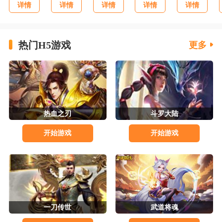
详情
详情
详情
详情
详情
热门H5游戏
更多
热血之刃
斗罗大陆
开始游戏
开始游戏
一刀传世
武道将魂