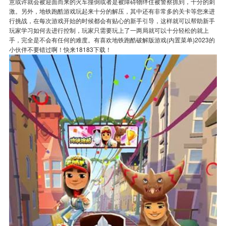
意或许就会被迎面而来的火车撞倒或者是被障碍物绊住被警察抓到，十分的刺
激。另外，地铁跑酷游戏玩起来十分的解压，其中还有非常多的关卡等您来进
行挑战，在每次游戏开始的时候都会有贴心的新手引导，这样就可以帮助新手
玩家学习如何去进行控制，玩家只需要玩上了一两局就可以十分轻松的就上
手，完全是不会有任何的难度。有喜欢地铁跑酷破解版游戏(内置菜单)2023的
小伙伴不要错过啊！快来18183下载！