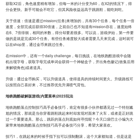
获取X2后，角色速度稍有增加，但每一米的计分变为60，在X2的情况下，得
分会更快。新手可能会不吃它，但其风险收益远高于跳跳鞋，能吃则吃。
关于倍速：倍速是通过mission(任务)来增加的，共有30个任务，每个任务一倍
速度，全部完成后获得30倍速，之前自己也不知道有mission存在，速度始终
在6、7倍徘徊，相同的米数，得分却要差很多。可以说，游戏伊始，第一件要
做的是就是完成30个任务。有些任务难度较大或者需要几天来完成，这时就可
以在shop里，通过金币来跳过任务。
在mission中，还有一个daily challenge，每日挑战，在地铁跑酷游戏中会随
机出现字母，获取字母完成单词会获得一个神秘盒子，开出角色徽记(收集后用
来解锁角色)或者道具。
升级：通过金币购买，可以升级道具，使得道具的持续时间更久。升级路线可
以按照自己喜好来，不过推荐优先升满喷气背包。
地铁跑酷破解版游戏(内置菜单)2023玩法
地铁跑酷落点控制技巧高手必备技巧，肯定有很多小伙伴都遇见过一个特别尴
尬的情况，那就是当你穿着跳鞋跳起来时却发现对面来了火车，或者是正好跳
过一个重要道具。那么，跳跃的落点到底如何寻找呢？今天口袋巴士小编为大
家带来地铁跑酷落点控制技巧高手必备技巧分享，希望大家喜欢。
技巧1，在跳起来的时候手指下拉可以强制翻滚，这个大家都知道，但是这是