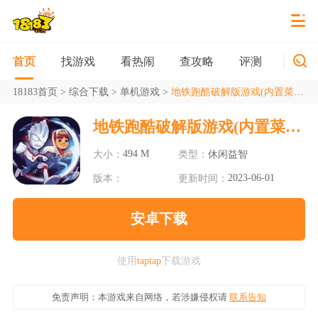
找游戏
看热闹
查攻略
评测
新游
首页
18183首页
>
综合下载
>
单机游戏
>
地铁跑酷破解版游戏(内置菜单)2023
地铁跑酷破解版游戏(内置菜单)2023
494 M
大小：
类型：
休闲益智
2023-06-01
版本：
更新时间：
安卓下载
使用
taptap
下载游戏
免责声明：本游戏来自网络，若涉嫌侵权请
联系告知