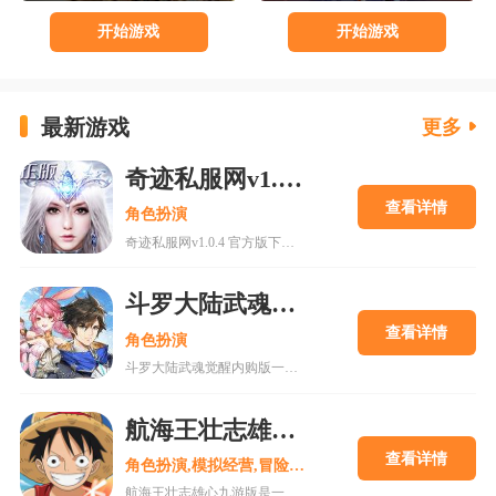
开始游戏
开始游戏
最新游戏
更多
奇迹私服网v1.0.4 官方版下载
查看详情
角色扮演
奇迹私服网v1.0.4 官方版下载是一款经典魔幻系列RPG大型多人在线动作手游，MU世界观强势来袭重现纷争四起的奇迹大陆，五大王国作为勇者诞生的背景屹立在不同的区域。多种族设定让职业选择更加丰富，各有千秋的天赋能力会在战斗中大放异彩，无论是狩猎邪恶势力又或者是征讨对手都有着举足轻重的作用，马上加入一展雄心壮志。
斗罗大陆武魂觉醒内购版
查看详情
角色扮演
斗罗大陆武魂觉醒内购版一款最新公测的玄幻修仙手游，经典IP改编，游戏高度还原人物剧情，上线就送礼包，魂器魂环应有尽有，等级越高福利越多，收集角色搭配阵容，自动匹配真人玩家。18183手游网为您提供斗罗大陆武魂觉醒内购版下载。
航海王壮志雄心九游版
查看详情
角色扮演,模拟经营,冒险解谜
航海王壮志雄心九游版是一款腾讯魔方工作室制作的海贼王正版格斗手游，游戏玩法类似火影忍者手游，玩家可以在游戏中召集你喜欢的海贼王角色一起冒险，组建属于你的最强海贼团。游戏还原原作剧情故事，丰富的主线故事流程，再一次和草帽一伙踏上伟大航道。喜欢的快来18183下载吧~