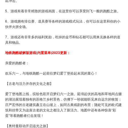
前冲击。
5、游戏有着非常精致的游戏画面，在这里你可以享受到飞一般的跑酷之旅。
6、游戏拥有排位赛、道具赛等各样的游戏模式玩法，你可以在这里和你的小
伙伴火拼全场。
7、游戏还有非常多的福利奖励，吃掉的金币和钻石都可以用来兑换各样的道
具和物品。
地铁跑酷破解版游戏(内置菜单)2023更新：
亲爱的跑酷者：
欢乐六一，与地铁跑酷一起前往梦幻爱丁堡拾起未泯的童心！
【古老与活力并存的文化之都】
爱丁堡地图上线，缤纷色彩开启梦幻六一之旅。延绵起伏的高地和草地间点缀
的湖泊展现着独有的苏格兰乡村景色，仿佛下一秒就能听见来自远方的牧笛；
庄严宏伟的古老建筑矗立在山坡上，如同古典戏剧的布景；随处可见的欧式建
筑和丝带又为这座古老的文化之都注入了新活力。地图中还有各种惊喜“彩
蛋”等着跑酷者们去发现！
【奥特曼联动开启追光之旅】