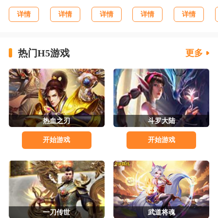
详情
详情
详情
详情
详情
热门H5游戏
更多
热血之刃
斗罗大陆
开始游戏
开始游戏
一刀传世
武道将魂