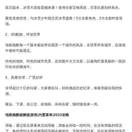
双旦版本，冰雪大冒险震撼来袭！使用全新宝物系统，尽享比赛别样风光。
聚焦圣彼得堡，与冰雪少年团共庆冰雪盛典！5大全新角色，3大全新时装登
场。
2、3D酷跑，环游世界
地铁跑酷每一个版本都会带你观赏一个城市的风采，全世界所有城市，在游戏
中都有可能遇见。
特色的地铁、特色的城市美景，在你眼中大方光彩，以最绚烂最美丽的一面刻
印在你的脑海中。
3、风靡全球，广受好评
全球超过十亿的玩家，大家都在玩，轻松挑战历史纪录，体验突破自我的快
感。
聚会、下课、坐公交、坐地铁、休闲在家，随时随地来一局。
地铁跑酷破解版游戏(内置菜单)2023攻略
滑板：通过双击屏幕来启动滑板，滑板会持续一段时间。在没有滑板的情况
下，角色撞到火车或者障碍等都会被抓住，导致游戏结束。但在有滑板的状态