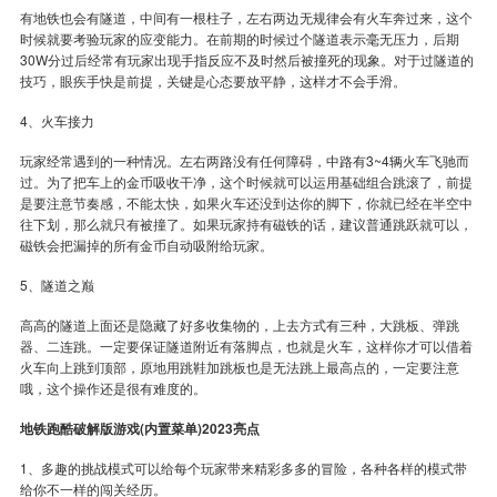
有地铁也会有隧道，中间有一根柱子，左右两边无规律会有火车奔过来，这个
时候就要考验玩家的应变能力。在前期的时候过个隧道表示毫无压力，后期
30W分过后经常有玩家出现手指反应不及时然后被撞死的现象。对于过隧道的
技巧，眼疾手快是前提，关键是心态要放平静，这样才不会手滑。
4、火车接力
玩家经常遇到的一种情况。左右两路没有任何障碍，中路有3~4辆火车飞驰而
过。为了把车上的金币吸收干净，这个时候就可以运用基础组合跳滚了，前提
是要注意节奏感，不能太快，如果火车还没到达你的脚下，你就已经在半空中
往下划，那么就只有被撞了。如果玩家持有磁铁的话，建议普通跳跃就可以，
磁铁会把漏掉的所有金币自动吸附给玩家。
5、隧道之巅
高高的隧道上面还是隐藏了好多收集物的，上去方式有三种，大跳板、弹跳
器、二连跳。一定要保证隧道附近有落脚点，也就是火车，这样你才可以借着
火车向上跳到顶部，原地用跳鞋加跳板也是无法跳上最高点的，一定要注意
哦，这个操作还是很有难度的。
地铁跑酷破解版游戏(内置菜单)2023亮点
1、多趣的挑战模式可以给每个玩家带来精彩多多的冒险，各种各样的模式带
给你不一样的闯关经历。