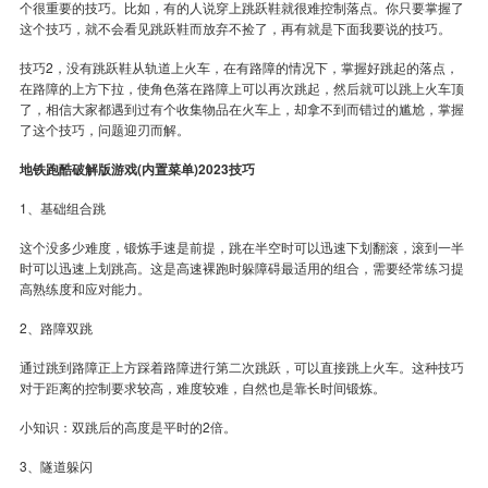
个很重要的技巧。比如，有的人说穿上跳跃鞋就很难控制落点。你只要掌握了
这个技巧，就不会看见跳跃鞋而放弃不捡了，再有就是下面我要说的技巧。
技巧2，没有跳跃鞋从轨道上火车，在有路障的情况下，掌握好跳起的落点，
在路障的上方下拉，使角色落在路障上可以再次跳起，然后就可以跳上火车顶
了，相信大家都遇到过有个收集物品在火车上，却拿不到而错过的尴尬，掌握
了这个技巧，问题迎刃而解。
地铁跑酷破解版游戏(内置菜单)2023技巧
1、基础组合跳
这个没多少难度，锻炼手速是前提，跳在半空时可以迅速下划翻滚，滚到一半
时可以迅速上划跳高。这是高速裸跑时躲障碍最适用的组合，需要经常练习提
高熟练度和应对能力。
2、路障双跳
通过跳到路障正上方踩着路障进行第二次跳跃，可以直接跳上火车。这种技巧
对于距离的控制要求较高，难度较难，自然也是靠长时间锻炼。
小知识：双跳后的高度是平时的2倍。
3、隧道躲闪