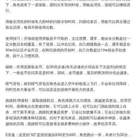
下，角色就有了一道保险，撞到火车等的时候，滑板会消失，游戏可以继续进
行。
滑板在消失的时候有几秒钟的闪烁冷却时间，闪烁结束后，滑板可以再次通过
双击启用，每局不限使用次数。
使用技巧：开场就使用滑板是不可取的，太过浪费。通常，都会在分数超过一
定分数后全程覆盖，有了就用，以冲击记录。自己稍微熟练一点，通常都是在
30w分以后才会开启，在刚玩游戏的开始时，自己分数超过10w就会开始使
用。因个人习惯而异。
磁铁：作用是吸取金币。在30倍步速(有关步速的介绍会在下文提到)的情况
下，一枚金币在结算是是60米，因此，金币越多，最后的附加得分也会越多。
喷气背包：捡到喷气背包后角色会进入空中的电缆上飞行，不会有任何障碍，
同时也有大量金币，可以说是这款游戏中最给力的道具。
跳跳鞋/弹簧鞋：获取跳跳鞋后，角色弹跳力大为增加，跳越更高更远，但滞空
时间、落脚地点也更难控制，它可以跳上火车，也可以在门洞处跳到墙上自
杀，对于新手来说，跳跳鞋更像是噩梦，它会让你犹豫不决，它会让你做出很
多错误的判断来终结游戏。但对于老鸟来说，跳跳鞋可以被称作神器，在越来
越快的后期，跳跳鞋可以直接省去很多费神的小操作，效率也非常高。
2倍速：这里的“X2”是指倍速由X30变为X60，角色跑出一米，本来计为30分，