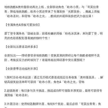
地铁跑酷&奥特曼联动再次上线，全新联动角色「欧布小黑」与「哥莫拉青
青」降临地铁跑酷，欧布小黑还带来了专属装扮「光辉装扮」，佩戴上滑板
「欧布圣剑」和背饰「欧布之光」，酷炫的外观和装扮把武力值拉满！
【专属角色&滑板可爱加倍】
爱丁堡专属角色「隐秘女孩」踏着粉嫩的滑板「粉色冰淇淋」来到爱丁堡，明
亮的色彩搭配彰显着她的独特个性！
【全新玩法赛道花样多多】
全新玩法——障碍赛登录地铁跑酷！变换莫测的障碍让每个跑酷者都猝不及
防，考验反应力的时候到了！谁最终能在障碍赛中突出重围呢？
【全新赛季活动福利丰厚】
1.限时活动-欧布起源：通过无尽模式赛道或指定任务收集「奥特曼面具」，解
锁高级奖励清单即可获得「欧布小黑」角色&「欧布之光」背饰
2.超级跑者：每日参与关卡挑战，挑战成功即可领取丰厚奖励，最终可获得专
属滑板「欧布圣剑」
3.许愿活动：使用钥匙翻牌许愿，每轮6个奖励，最后必得「哥莫拉青青」角