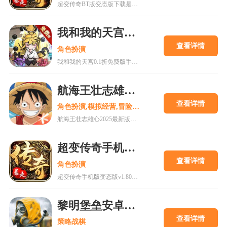
超变传奇BT版变态版下载是一款以PK为主的大型即时战斗游戏。经典复古的传奇游戏,轻松挂机,高度自由的开放性规则设定等你来解锁!
我和我的天宫0.1折免费版手游
查看详情
角色扮演
我和我的天宫0.1折免费版手游是一款古风仙侠玩家扮演类手游。游戏内所有充值皆为0.1折，更有7日登录豪礼，累计登录豪礼，开服庆典等免费白嫖活动。
航海王壮志雄心2025最新版
查看详情
角色扮演,模拟经营,冒险解谜
航海王壮志雄心2025最新版是一款以全新的航海王游戏过程打造独特的互动式冒险，更高品质的剧情和还原动漫角色的旅途在这里为你呈现。喜欢的小伙伴还在等什么呢?快来18183下载这款游戏吧~
超变传奇手机版变态版v1.80下载
查看详情
角色扮演
超变传奇手机版变态版v1.80下载是一款十分厉害的传奇游戏，vip66vip77vip888续写传奇传承经典上线即送VIP11，海量福利等你体验，现在下载体验，上线就能高人一等!
黎明堡垒安卓版正版
查看详情
策略战棋