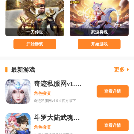
一刀传世
武道将魂
开始游戏
开始游戏
最新游戏
更多
奇迹私服网v1.0.4 官方版下载
查看详情
角色扮演
奇迹私服网v1.0.4 官方版下载是一款经典魔幻系列RPG大型多人在线动作手游，MU世界观强势来袭重现纷争四起的奇迹大陆，五大王国作为勇者诞生的背景屹立在不同的区域。多种族设定让职业选择更加丰富，各有千秋的天赋能力会在战斗中大放异彩，无论是狩猎邪恶势力又或者是征讨对手都有着举足轻重的作用，马上加入一展雄心壮志。
斗罗大陆武魂觉醒内购版
查看详情
角色扮演