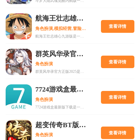
斗罗大陆武魂觉醒内购版一款最新公测的玄幻修仙手游，经典IP改编，游戏高度还原人物剧情，上线就送礼包，魂器魂环应有尽有，等级越高福利越多，收集角色搭配阵容，自动匹配真人玩家。18183手游网为您提供斗罗大陆武魂觉醒内购版下载。
航海王壮志雄心九游版
查看详情
角色扮演,模拟经营,冒险解谜
航海王壮志雄心九游版是一款腾讯魔方工作室制作的海贼王正版格斗手游，游戏玩法类似火影忍者手游，玩家可以在游戏中召集你喜欢的海贼王角色一起冒险，组建属于你的最强海贼团。游戏还原原作剧情故事，丰富的主线故事流程，再一次和草帽一伙踏上伟大航道。喜欢的快来18183下载吧~
群英风华录官方正版2025
查看详情
角色扮演
群英风华录官方正版2025是一款集策略、养成与冒险于一体的国风卡牌游戏，以三国背景为题材，玩家将在历史的洪流中书写属于自己的传奇篇章，通过招募群英，征战四方称霸天下。喜欢的快来18183下载吧~
7724游戏盒最新版下载
查看详情
角色扮演
7724游戏盒最新版下载是一款h5游戏盒子,使用该软件用户可以随意体验各种网页游戏,海量在线游戏资源,无需下载,无需pc即可游玩,更有上千款热门破解游戏可以在线畅玩.感兴趣的朋友可以来下载。
超变传奇BT版变态版下载
查看详情
角色扮演