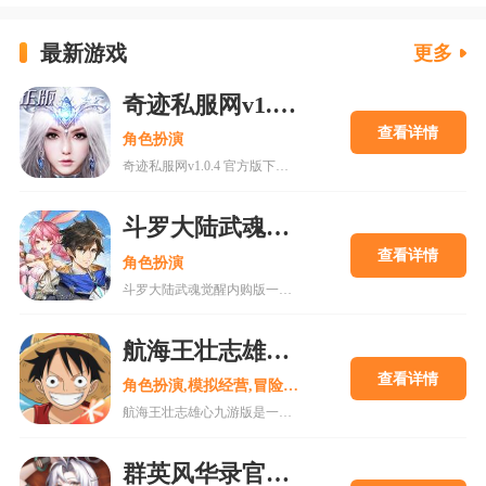
最新游戏
更多
奇迹私服网v1.0.4 官方版下载
查看详情
角色扮演
奇迹私服网v1.0.4 官方版下载是一款经典魔幻系列RPG大型多人在线动作手游，MU世界观强势来袭重现纷争四起的奇迹大陆，五大王国作为勇者诞生的背景屹立在不同的区域。多种族设定让职业选择更加丰富，各有千秋的天赋能力会在战斗中大放异彩，无论是狩猎邪恶势力又或者是征讨对手都有着举足轻重的作用，马上加入一展雄心壮志。
斗罗大陆武魂觉醒内购版
查看详情
角色扮演
斗罗大陆武魂觉醒内购版一款最新公测的玄幻修仙手游，经典IP改编，游戏高度还原人物剧情，上线就送礼包，魂器魂环应有尽有，等级越高福利越多，收集角色搭配阵容，自动匹配真人玩家。18183手游网为您提供斗罗大陆武魂觉醒内购版下载。
航海王壮志雄心九游版
查看详情
角色扮演,模拟经营,冒险解谜
航海王壮志雄心九游版是一款腾讯魔方工作室制作的海贼王正版格斗手游，游戏玩法类似火影忍者手游，玩家可以在游戏中召集你喜欢的海贼王角色一起冒险，组建属于你的最强海贼团。游戏还原原作剧情故事，丰富的主线故事流程，再一次和草帽一伙踏上伟大航道。喜欢的快来18183下载吧~
群英风华录官方正版2025