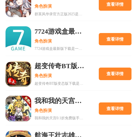
查看详情
角色扮演
群英风华录官方正版2025是一款集策略、养成与冒险于一体的国风卡牌游戏，以三国背景为题材，玩家将在历史的洪流中书写属于自己的传奇篇章，通过招募群英，征战四方称霸天下。喜欢的快来18183下载吧~
7724游戏盒最新版下载
查看详情
角色扮演
7724游戏盒最新版下载是一款h5游戏盒子,使用该软件用户可以随意体验各种网页游戏,海量在线游戏资源,无需下载,无需pc即可游玩,更有上千款热门破解游戏可以在线畅玩.感兴趣的朋友可以来下载。
超变传奇BT版变态版下载
查看详情
角色扮演
超变传奇BT版变态版下载是一款以PK为主的大型即时战斗游戏。经典复古的传奇游戏,轻松挂机,高度自由的开放性规则设定等你来解锁!
我和我的天宫0.1折免费版手游
查看详情
角色扮演
我和我的天宫0.1折免费版手游是一款古风仙侠玩家扮演类手游。游戏内所有充值皆为0.1折，更有7日登录豪礼，累计登录豪礼，开服庆典等免费白嫖活动。
航海王壮志雄心2025最新版