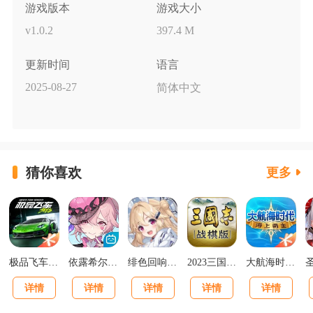
游戏版本
游戏大小
v1.0.2
397.4 M
更新时间
语言
2025-08-27
简体中文
猜你喜欢
更多
极品飞车集结最新版v1.1.184.1931331
依露希尔星晓官方正版
绯色回响正版
2023三国志战棋版下载官网版
大航海时代海上霸主下载
详情
详情
详情
详情
详情