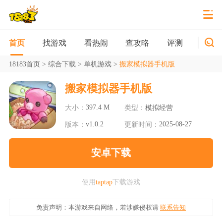
找游戏
看热闹
查攻略
评测
新游
首页
18183首页
>
综合下载
>
单机游戏
>
搬家模拟器手机版
搬家模拟器手机版
397.4 M
大小：
类型：
模拟经营
v1.0.2
2025-08-27
版本：
更新时间：
安卓下载
使用
taptap
下载游戏
免责声明：本游戏来自网络，若涉嫌侵权请
联系告知