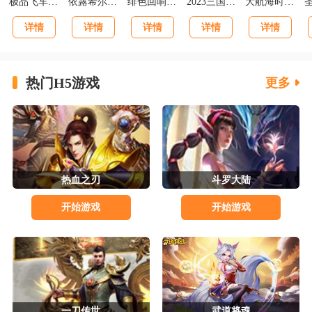
极品飞车集结最新版v1.1.184.1931331
依露希尔星晓官方正版
绯色回响正版
2023三国志战棋版下载官网版
大航海时代海上霸主下载
详情
详情
详情
详情
详情
热门H5游戏
更多
热血之刃
斗罗大陆
开始游戏
开始游戏
一刀传世
武道将魂