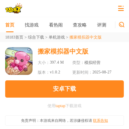
找游戏
看热闹
查攻略
评测
新游
首页
18183首页
>
综合下载
>
单机游戏
>
搬家模拟器中文版
搬家模拟器中文版
397.4 M
大小：
类型：
模拟经营
v1.0.2
2025-08-27
版本：
更新时间：
安卓下载
使用
taptap
下载游戏
免责声明：本游戏来自网络，若涉嫌侵权请
联系告知