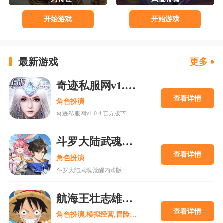
开始游戏
开始游戏
最新游戏
更多
奇迹私服网v1.0.4 官方版下载
查看详情
角色扮演
奇迹私服网v1.0.4 官方版下载是一款经典魔幻系列RPG大型多人在线动作手游，MU世界观强势来袭重现纷争四起的奇迹大陆，五大王国作为勇者诞生的背景屹立在不同的区域。多种族设定让职业选择更加丰富，各有千秋的天赋能力会在战斗中大放异彩，无论是狩猎邪恶势力又或者是征讨对手都有着举足轻重的作用，马上加入一展雄心壮志。
斗罗大陆武魂觉醒内购版
查看详情
角色扮演
斗罗大陆武魂觉醒内购版一款最新公测的玄幻修仙手游，经典IP改编，游戏高度还原人物剧情，上线就送礼包，魂器魂环应有尽有，等级越高福利越多，收集角色搭配阵容，自动匹配真人玩家。18183手游网为您提供斗罗大陆武魂觉醒内购版下载。
航海王壮志雄心九游版
查看详情
角色扮演,模拟经营,冒险解谜