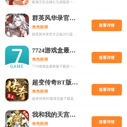
航海王壮志雄心九游版是一款腾讯魔方工作室制作的海贼王正版格斗手游，游戏玩法类似火影忍者手游，玩家可以在游戏中召集你喜欢的海贼王角色一起冒险，组建属于你的最强海贼团。游戏还原原作剧情故事，丰富的主线故事流程，再一次和草帽一伙踏上伟大航道。喜欢的快来18183下载吧~
群英风华录官方正版2025
查看详情
角色扮演
群英风华录官方正版2025是一款集策略、养成与冒险于一体的国风卡牌游戏，以三国背景为题材，玩家将在历史的洪流中书写属于自己的传奇篇章，通过招募群英，征战四方称霸天下。喜欢的快来18183下载吧~
7724游戏盒最新版下载
查看详情
角色扮演
7724游戏盒最新版下载是一款h5游戏盒子,使用该软件用户可以随意体验各种网页游戏,海量在线游戏资源,无需下载,无需pc即可游玩,更有上千款热门破解游戏可以在线畅玩.感兴趣的朋友可以来下载。
超变传奇BT版变态版下载
查看详情
角色扮演
超变传奇BT版变态版下载是一款以PK为主的大型即时战斗游戏。经典复古的传奇游戏,轻松挂机,高度自由的开放性规则设定等你来解锁!
我和我的天宫0.1折免费版手游
查看详情
角色扮演