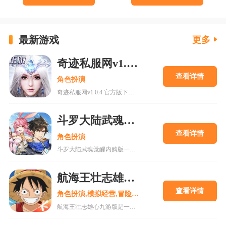
最新游戏
更多
奇迹私服网v1.0.4 官方版下载
查看详情
角色扮演
奇迹私服网v1.0.4 官方版下载是一款经典魔幻系列RPG大型多人在线动作手游，MU世界观强势来袭重现纷争四起的奇迹大陆，五大王国作为勇者诞生的背景屹立在不同的区域。多种族设定让职业选择更加丰富，各有千秋的天赋能力会在战斗中大放异彩，无论是狩猎邪恶势力又或者是征讨对手都有着举足轻重的作用，马上加入一展雄心壮志。
斗罗大陆武魂觉醒内购版
查看详情
角色扮演
斗罗大陆武魂觉醒内购版一款最新公测的玄幻修仙手游，经典IP改编，游戏高度还原人物剧情，上线就送礼包，魂器魂环应有尽有，等级越高福利越多，收集角色搭配阵容，自动匹配真人玩家。18183手游网为您提供斗罗大陆武魂觉醒内购版下载。
航海王壮志雄心九游版
查看详情
角色扮演,模拟经营,冒险解谜
航海王壮志雄心九游版是一款腾讯魔方工作室制作的海贼王正版格斗手游，游戏玩法类似火影忍者手游，玩家可以在游戏中召集你喜欢的海贼王角色一起冒险，组建属于你的最强海贼团。游戏还原原作剧情故事，丰富的主线故事流程，再一次和草帽一伙踏上伟大航道。喜欢的快来18183下载吧~