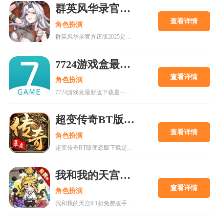
群英风华录官方正版2025
查看详情
角色扮演
群英风华录官方正版2025是一款集策略、养成与冒险于一体的国风卡牌游戏，以三国背景为题材，玩家将在历史的洪流中书写属于自己的传奇篇章，通过招募群英，征战四方称霸天下。喜欢的快来18183下载吧~
7724游戏盒最新版下载
查看详情
角色扮演
7724游戏盒最新版下载是一款h5游戏盒子,使用该软件用户可以随意体验各种网页游戏,海量在线游戏资源,无需下载,无需pc即可游玩,更有上千款热门破解游戏可以在线畅玩.感兴趣的朋友可以来下载。
超变传奇BT版变态版下载
查看详情
角色扮演
超变传奇BT版变态版下载是一款以PK为主的大型即时战斗游戏。经典复古的传奇游戏,轻松挂机,高度自由的开放性规则设定等你来解锁!
我和我的天宫0.1折免费版手游
查看详情
角色扮演
我和我的天宫0.1折免费版手游是一款古风仙侠玩家扮演类手游。游戏内所有充值皆为0.1折，更有7日登录豪礼，累计登录豪礼，开服庆典等免费白嫖活动。