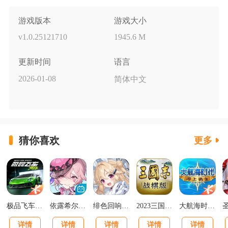
游戏版本
游戏大小
v1.0.25121710
1945.6 M
更新时间
语言
2026-01-08
简体中文
猜你喜欢
更多
极品飞车集结最新版v1.1.184.1931331
依露希尔星晓官方正版
绯色回响正版
2023三国志战棋版下载官网版
大航海时代海上霸主下载
详情
详情
详情
详情
详情