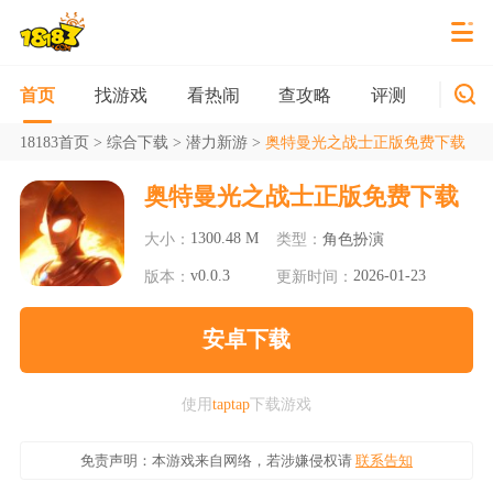
找游戏
看热闹
查攻略
评测
新游
首页
18183首页
>
综合下载
>
潜力新游
>
奥特曼光之战士正版免费下载
奥特曼光之战士正版免费下载
1300.48 M
大小：
类型：
角色扮演
v0.0.3
2026-01-23
版本：
更新时间：
安卓下载
使用
taptap
下载游戏
免责声明：本游戏来自网络，若涉嫌侵权请
联系告知