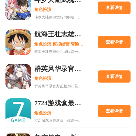
查看详情
角色扮演
斗罗大陆武魂觉醒内购版一款最新公测的玄幻修仙手游，经典IP改编，游戏高度还原人物剧情，上线就送礼包，魂器魂环应有尽有，等级越高福利越多，收集角色搭配阵容，自动匹配真人玩家。18183手游网为您提供斗罗大陆武魂觉醒内购版下载。
航海王壮志雄心九游版
查看详情
角色扮演,模拟经营,冒险解谜
航海王壮志雄心九游版是一款腾讯魔方工作室制作的海贼王正版格斗手游，游戏玩法类似火影忍者手游，玩家可以在游戏中召集你喜欢的海贼王角色一起冒险，组建属于你的最强海贼团。游戏还原原作剧情故事，丰富的主线故事流程，再一次和草帽一伙踏上伟大航道。喜欢的快来18183下载吧~
群英风华录官方正版2025
查看详情
角色扮演
群英风华录官方正版2025是一款集策略、养成与冒险于一体的国风卡牌游戏，以三国背景为题材，玩家将在历史的洪流中书写属于自己的传奇篇章，通过招募群英，征战四方称霸天下。喜欢的快来18183下载吧~
7724游戏盒最新版下载
查看详情
角色扮演
7724游戏盒最新版下载是一款h5游戏盒子,使用该软件用户可以随意体验各种网页游戏,海量在线游戏资源,无需下载,无需pc即可游玩,更有上千款热门破解游戏可以在线畅玩.感兴趣的朋友可以来下载。