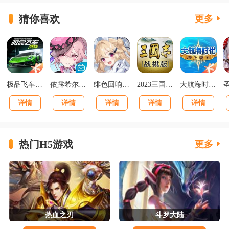
猜你喜欢
更多
极品飞车集结最新版v1.1.184.1931331
依露希尔星晓官方正版
绯色回响正版
2023三国志战棋版下载官网版
大航海时代海上霸主下载
详情
详情
详情
详情
详情
热门H5游戏
更多
热血之刃
斗罗大陆