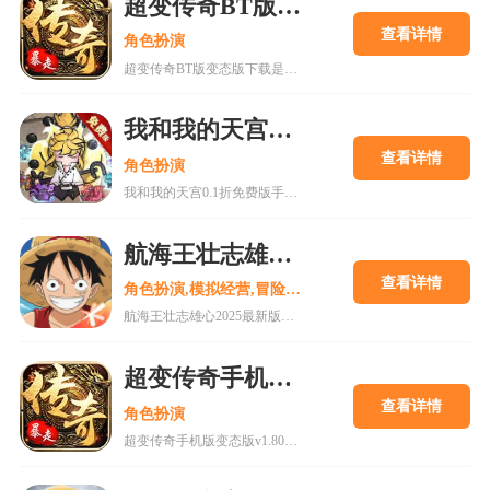
超变传奇BT版变态版下载
查看详情
角色扮演
超变传奇BT版变态版下载是一款以PK为主的大型即时战斗游戏。经典复古的传奇游戏,轻松挂机,高度自由的开放性规则设定等你来解锁!
我和我的天宫0.1折免费版手游
查看详情
角色扮演
我和我的天宫0.1折免费版手游是一款古风仙侠玩家扮演类手游。游戏内所有充值皆为0.1折，更有7日登录豪礼，累计登录豪礼，开服庆典等免费白嫖活动。
航海王壮志雄心2025最新版
查看详情
角色扮演,模拟经营,冒险解谜
航海王壮志雄心2025最新版是一款以全新的航海王游戏过程打造独特的互动式冒险，更高品质的剧情和还原动漫角色的旅途在这里为你呈现。喜欢的小伙伴还在等什么呢?快来18183下载这款游戏吧~
超变传奇手机版变态版v1.80下载
查看详情
角色扮演
超变传奇手机版变态版v1.80下载是一款十分厉害的传奇游戏，vip66vip77vip888续写传奇传承经典上线即送VIP11，海量福利等你体验，现在下载体验，上线就能高人一等!