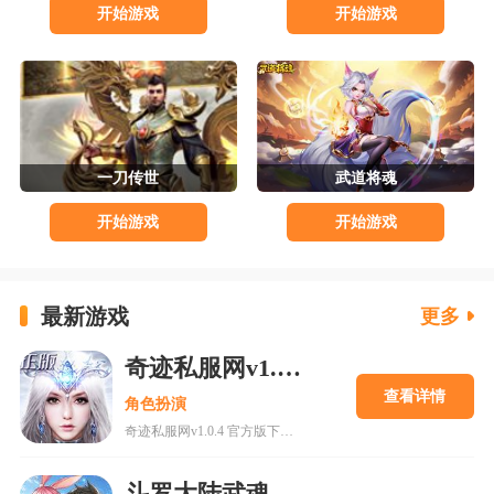
开始游戏
开始游戏
一刀传世
武道将魂
开始游戏
开始游戏
最新游戏
更多
奇迹私服网v1.0.4 官方版下载
查看详情
角色扮演
奇迹私服网v1.0.4 官方版下载是一款经典魔幻系列RPG大型多人在线动作手游，MU世界观强势来袭重现纷争四起的奇迹大陆，五大王国作为勇者诞生的背景屹立在不同的区域。多种族设定让职业选择更加丰富，各有千秋的天赋能力会在战斗中大放异彩，无论是狩猎邪恶势力又或者是征讨对手都有着举足轻重的作用，马上加入一展雄心壮志。
斗罗大陆武魂觉醒内购版