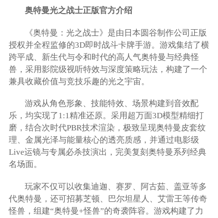
奥特曼光之战士正版官方介绍
《奥特曼：光之战士》是由日本圆谷制作公司正版
授权并全程监修的3D即时战斗卡牌手游。游戏集结了横
跨平成、新生代与令和时代的高人气奥特曼与经典怪
兽，采用影院级视听特效与深度策略玩法，构建了一个
兼具收藏价值与竞技乐趣的光之宇宙。
游戏从角色形象、技能特效、场景构建到音效配
乐，均实现了1:1精准还原。采用超万面3D模型精细打
磨，结合次时代PBR技术渲染，极致呈现奥特曼皮套纹
理、金属光泽与能量核心的透亮质感，并通过电影级
Live运镜与专属必杀技演出，完美复刻奥特曼系列经典
名场面。
玩家不仅可以收集迪迦、赛罗、阿古茹、盖亚等多
代奥特曼，还可招募芝顿、巴尔坦星人、艾雷王等传奇
怪兽，组建“奥特曼+怪兽”的奇袭阵容。游戏构建了力