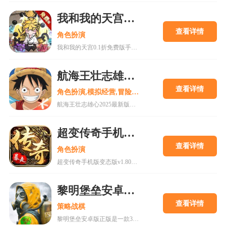
我和我的天宫0.1折免费版手游
查看详情
角色扮演
我和我的天宫0.1折免费版手游是一款古风仙侠玩家扮演类手游。游戏内所有充值皆为0.1折，更有7日登录豪礼，累计登录豪礼，开服庆典等免费白嫖活动。
航海王壮志雄心2025最新版
查看详情
角色扮演,模拟经营,冒险解谜
航海王壮志雄心2025最新版是一款以全新的航海王游戏过程打造独特的互动式冒险，更高品质的剧情和还原动漫角色的旅途在这里为你呈现。喜欢的小伙伴还在等什么呢?快来18183下载这款游戏吧~
超变传奇手机版变态版v1.80下载
查看详情
角色扮演
超变传奇手机版变态版v1.80下载是一款十分厉害的传奇游戏，vip66vip77vip888续写传奇传承经典上线即送VIP11，海量福利等你体验，现在下载体验，上线就能高人一等!
黎明堡垒安卓版正版
查看详情
策略战棋
黎明堡垒安卓版正版是一款3D地堡模拟生存手游，在这将会带玩家身临其境的体验到末日废土场景，再配上真实的废土画面与生动的细节，让你更加能亲身感受末日生存的艰辛。游戏中玩家将是一名指挥官，需要带领大家在末日的废墟中探索获取资源、建设地下避难所、收集物资、营救幸存者、防范敌人。喜欢的快来18183下载吧~