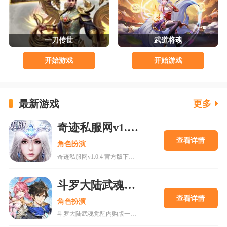
一刀传世
武道将魂
开始游戏
开始游戏
最新游戏
更多
奇迹私服网v1.0.4 官方版下载
查看详情
角色扮演
奇迹私服网v1.0.4 官方版下载是一款经典魔幻系列RPG大型多人在线动作手游，MU世界观强势来袭重现纷争四起的奇迹大陆，五大王国作为勇者诞生的背景屹立在不同的区域。多种族设定让职业选择更加丰富，各有千秋的天赋能力会在战斗中大放异彩，无论是狩猎邪恶势力又或者是征讨对手都有着举足轻重的作用，马上加入一展雄心壮志。
斗罗大陆武魂觉醒内购版
查看详情
角色扮演
斗罗大陆武魂觉醒内购版一款最新公测的玄幻修仙手游，经典IP改编，游戏高度还原人物剧情，上线就送礼包，魂器魂环应有尽有，等级越高福利越多，收集角色搭配阵容，自动匹配真人玩家。18183手游网为您提供斗罗大陆武魂觉醒内购版下载。