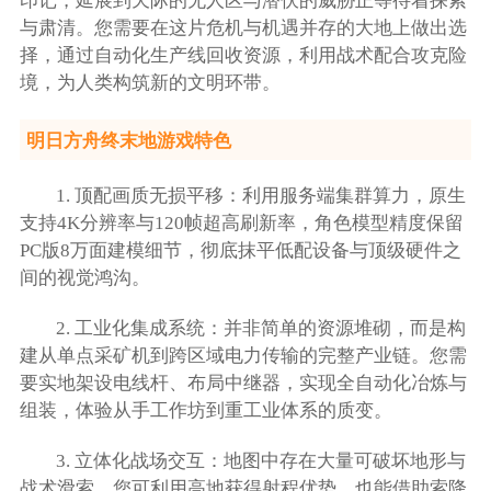
印记，延展到天际的无人区与潜伏的威胁正等待着探索
与肃清。您需要在这片危机与机遇并存的大地上做出选
择，通过自动化生产线回收资源，利用战术配合攻克险
境，为人类构筑新的文明环带。
明日方舟终末地游戏特色
1. 顶配画质无损平移：利用服务端集群算力，原生
支持4K分辨率与120帧超高刷新率，角色模型精度保留
PC版8万面建模细节，彻底抹平低配设备与顶级硬件之
间的视觉鸿沟。
2. 工业化集成系统：并非简单的资源堆砌，而是构
建从单点采矿机到跨区域电力传输的完整产业链。您需
要实地架设电线杆、布局中继器，实现全自动化冶炼与
组装，体验从手工作坊到重工业体系的质变。
3. 立体化战场交互：地图中存在大量可破坏地形与
战术滑索。您可利用高地获得射程优势，也能借助索降