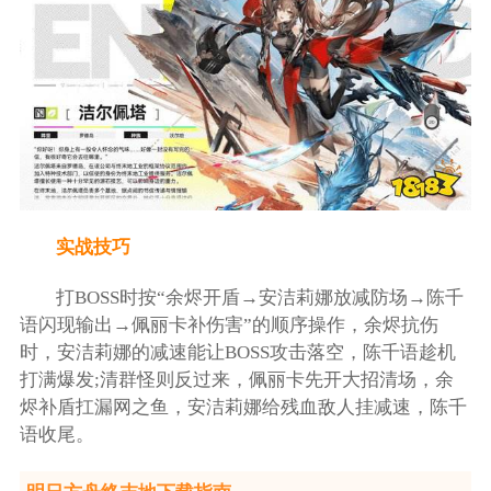
实战技巧
打BOSS时按“余烬开盾→安洁莉娜放减防场→陈千
语闪现输出→佩丽卡补伤害”的顺序操作，余烬抗伤
时，安洁莉娜的减速能让BOSS攻击落空，陈千语趁机
打满爆发;清群怪则反过来，佩丽卡先开大招清场，余
烬补盾扛漏网之鱼，安洁莉娜给残血敌人挂减速，陈千
语收尾。