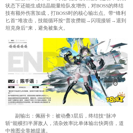
状态下还能生成结晶能量给队友增伤，对BOSS的终结
技有额外伤害加成，打BOSS时的核心输出点。带“锋利
匕首”堆攻击，技能循环按“普攻攒能→闪现接斩→退到
坦克身后”来，避免被集火。
副输出：佩丽卡：被动叠3层后，终结技“脉冲
斩”能横扫半屏敌人，清杂效率比单体输出快两倍，道
中推图全靠她提速。