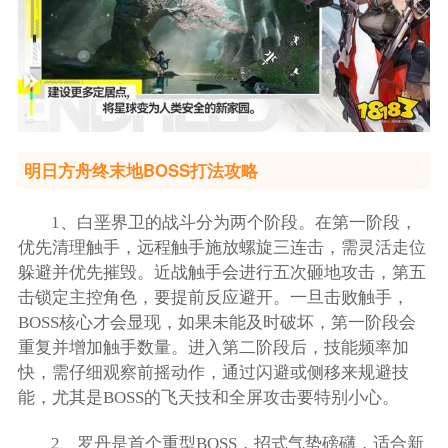
明日方舟终末地BOSS打法攻略
1、白垩界卫的战斗分为两个阶段。在第一阶段，
优先清理触手，远程触手施放螺旋三连击，需灵活走位
躲避并优先摧毁。近战触手会进行五次砸地攻击，第五
击锁定主控角色，要提前反应避开。一旦击败触手，
BOSS核心才会显现，如果未能及时破坏，第一阶段会
重复并增加触手数量。进入第二阶段后，技能频率加
快，需仔细观察前摇动作，通过闪避或侧移来规避技
能，尤其是BOSS的飞天技和全屏攻击要特别小心。
2、罗丹是首个重型BOSS，招式气势磅礴，适合新