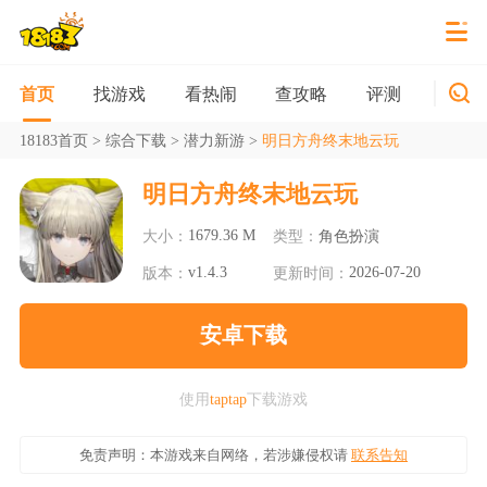
找游戏
看热闹
查攻略
评测
新游
首页
18183首页
>
综合下载
>
潜力新游
>
明日方舟终末地云玩
明日方舟终末地云玩
1679.36 M
大小：
类型：
角色扮演
v1.4.3
2026-07-20
版本：
更新时间：
安卓下载
使用
taptap
下载游戏
免责声明：本游戏来自网络，若涉嫌侵权请
联系告知