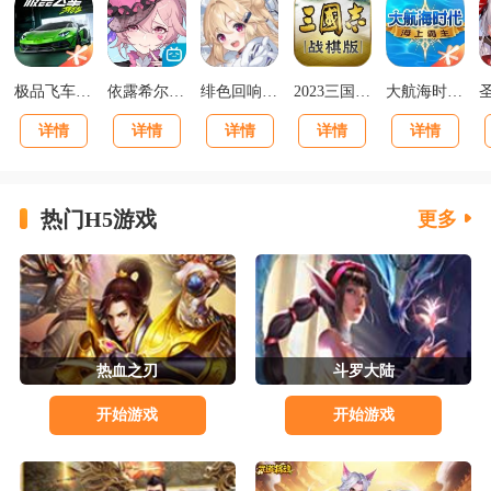
极品飞车集结最新版v1.1.184.1931331
依露希尔星晓官方正版
绯色回响正版
2023三国志战棋版下载官网版
大航海时代海上霸主下载
详情
详情
详情
详情
详情
热门H5游戏
更多
热血之刃
斗罗大陆
开始游戏
开始游戏