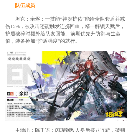
队伍成员
坦克：余烬：一技能“神炎护佑”能给全队套盾并减
伤15%，被攻击还能触发连携回血，精一解锁天赋后，
护盾破碎时额外给队友回能。前期优先升防御与生命
值，装备捡加“护盾强度”的就行。
主输出：陈千语：闪现到敌人身后接八连斩，破韧