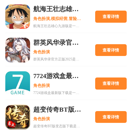
航海王壮志雄心九游版
查看详情
角色扮演,模拟经营,冒险解谜
航海王壮志雄心九游版是一款腾讯魔方工作室制作的海贼王正版格斗手游，游戏玩法类似火影忍者手游，玩家可以在游戏中召集你喜欢的海贼王角色一起冒险，组建属于你的最强海贼团。游戏还原原作剧情故事，丰富的主线故事流程，再一次和草帽一伙踏上伟大航道。喜欢的快来18183下载吧~
群英风华录官方正版2025
查看详情
角色扮演
群英风华录官方正版2025是一款集策略、养成与冒险于一体的国风卡牌游戏，以三国背景为题材，玩家将在历史的洪流中书写属于自己的传奇篇章，通过招募群英，征战四方称霸天下。喜欢的快来18183下载吧~
7724游戏盒最新版下载
查看详情
角色扮演
7724游戏盒最新版下载是一款h5游戏盒子,使用该软件用户可以随意体验各种网页游戏,海量在线游戏资源,无需下载,无需pc即可游玩,更有上千款热门破解游戏可以在线畅玩.感兴趣的朋友可以来下载。
超变传奇BT版变态版下载
查看详情
角色扮演
超变传奇BT版变态版下载是一款以PK为主的大型即时战斗游戏。经典复古的传奇游戏,轻松挂机,高度自由的开放性规则设定等你来解锁!