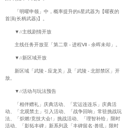
「明曜申领」中，概率提升的6星武器为【曜夜的
首演(长柄武器)】。
▼//主线剧情开放
主线任务开放至「第二章 - 进程Ⅶ - 余晖未却」。
▼//新区域开放
新区域「武陵 - 应龙关」及「武陵 - 北部禁区」开
放。
▼//活动与玩法预告
「相伴赠礼」庆典活动、「宏运连连乐」庆典活
动、「北观禁土」引入活动、「战争回响」常驻挑战玩
法、「炽燃!竞技大会!」挑战活动、「理智补给」限时
活动、「影拓丰碑」新系列及「丰碑留名·兽犼」限时