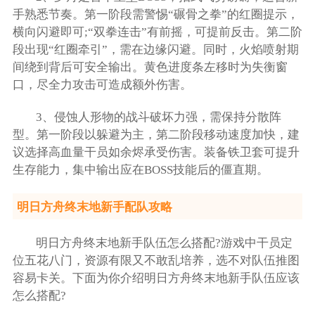
手熟悉节奏。第一阶段需警惕“碾骨之拳”的红圈提示，
横向闪避即可;“双拳连击”有前摇，可提前反击。第二阶
段出现“红圈牵引”，需在边缘闪避。同时，火焰喷射期
间绕到背后可安全输出。黄色进度条左移时为失衡窗
口，尽全力攻击可造成额外伤害。
3、侵蚀人形物的战斗破坏力强，需保持分散阵
型。第一阶段以躲避为主，第二阶段移动速度加快，建
议选择高血量干员如余烬承受伤害。装备铁卫套可提升
生存能力，集中输出应在BOSS技能后的僵直期。
明日方舟终末地新手配队攻略
明日方舟终末地新手队伍怎么搭配?游戏中干员定
位五花八门，资源有限又不敢乱培养，选不对队伍推图
容易卡关。下面为你介绍明日方舟终末地新手队伍应该
怎么搭配?