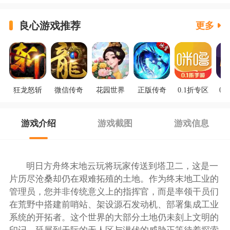
良心游戏推荐
更多
狂龙怒斩
微信传奇
花园世界
正版传奇
0.1折专区
0.
游戏介绍
游戏截图
游戏信息
明日方舟终末地云玩将玩家传送到塔卫二，这是一
片历尽沧桑却仍在艰难拓殖的土地。作为终末地工业的
管理员，您并非传统意义上的指挥官，而是率领干员们
在荒野中搭建前哨站、架设源石发动机、部署集成工业
系统的开拓者。这个世界的大部分土地仍未刻上文明的