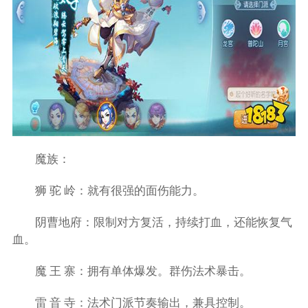
魔族：
狮 驼 岭：就有很强的面伤能力。
阴曹地府：限制对方复活，持续打血，还能恢复气
血。
魔 王 寨：拥有单体爆发。群伤法术暴击。
雷 音 寺：法术门派节奏输出，兼具控制。