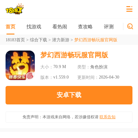
找游戏
看热闹
查攻略
评测
新游
首页
18183首页
>
综合下载
>
潜力新游
>
梦幻西游畅玩服官网版
梦幻西游畅玩服官网版
70.9 M
大小：
类型：
角色扮演
v1.559.0
2026-04-30
版本：
更新时间：
安卓下载
免责声明：本游戏来自网络，若涉嫌侵权请
联系告知