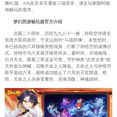
脑PC版、iOS及安卓互通版三端登录，满足玩家随时随
地畅玩的需求。
梦幻西游畅玩服官方介绍
贞观二十四年，历经九九八十一难，孙悟空伴唐玄
奘西天取得真经，于灵山加封"斗战胜佛"。未曾想到，
本已殒命的六耳猕猴突然现身，打断了孙悟空的成佛仪
式。孙悟空与六耳展开殊死对决，霎时间，天地倾塌，
日月无光。眼看三界岌岌可危，守护神兽"吉里吉里"朝
天外发出呐喊，召唤天命之人降临。天命之人与孙悟空
联手迎战六耳，最终成功阻止了六耳的灭世阴谋。然
而，天命之人亦身受重伤，灵体消散，神魂俱碎。