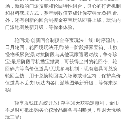
场，新颖的门派技能和轮回特性组合，良心的打造机制
和材料获取方式，赛年制数值养成让你变强无负担!此
外，还有创新的回合制摸金夺宝玩法即将上线，玩法内
门派地图焕新升级，等你来体验。
轮回境·创新回合制摸金夺宝玩法上线! 时序流转，
日月轮回，轮回境玩法开启!第一阶段探索宝箱、击败
怪物积累资源;对抗阶段与其他玩家遭遇对战，争夺珍
宝;最后阶段寻机携宝撤离，可获得尘封的轮回令、轮
回碎片等高价值道具!无忧参与机制：现有道具可兑换
轮回宝钱，用于兑换轮回境入场券或珍宝符，保护高价
值道具不丢失!玩法内各门派地图焕新升级，等你来探
秘!
轻享服钱庄系统开放! 存举30天获稳定惠利，金币
不足时可抵出购买心仪珍品装备与召唤灵，理财无忧畅
玩三界!