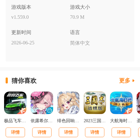
游戏版本
游戏大小
v1.559.0
70.9 M
更新时间
语言
2026-06-25
简体中文
猜你喜欢
更多
极品飞车集结最新版v1.1.184.1931331
依露希尔星晓官方正版
绯色回响正版
2023三国志战棋版下载官网版
大航海时代海上霸主下载
详情
详情
详情
详情
详情