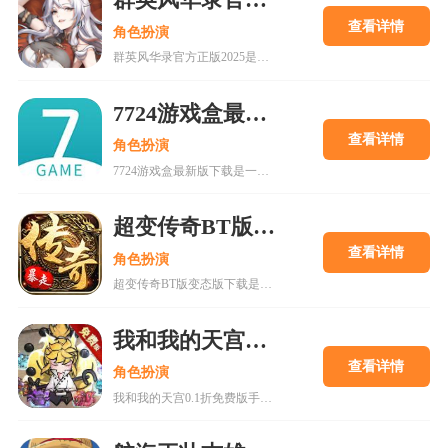
群英风华录官方正版2025
查看详情
角色扮演
群英风华录官方正版2025是一款集策略、养成与冒险于一体的国风卡牌游戏，以三国背景为题材，玩家将在历史的洪流中书写属于自己的传奇篇章，通过招募群英，征战四方称霸天下。喜欢的快来18183下载吧~
7724游戏盒最新版下载
查看详情
角色扮演
7724游戏盒最新版下载是一款h5游戏盒子,使用该软件用户可以随意体验各种网页游戏,海量在线游戏资源,无需下载,无需pc即可游玩,更有上千款热门破解游戏可以在线畅玩.感兴趣的朋友可以来下载。
超变传奇BT版变态版下载
查看详情
角色扮演
超变传奇BT版变态版下载是一款以PK为主的大型即时战斗游戏。经典复古的传奇游戏,轻松挂机,高度自由的开放性规则设定等你来解锁!
我和我的天宫0.1折免费版手游
查看详情
角色扮演
我和我的天宫0.1折免费版手游是一款古风仙侠玩家扮演类手游。游戏内所有充值皆为0.1折，更有7日登录豪礼，累计登录豪礼，开服庆典等免费白嫖活动。