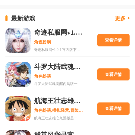
最新游戏
更多
奇迹私服网v1.0.4 官方版下载
查看详情
角色扮演
奇迹私服网v1.0.4 官方版下载是一款经典魔幻系列RPG大型多人在线动作手游，MU世界观强势来袭重现纷争四起的奇迹大陆，五大王国作为勇者诞生的背景屹立在不同的区域。多种族设定让职业选择更加丰富，各有千秋的天赋能力会在战斗中大放异彩，无论是狩猎邪恶势力又或者是征讨对手都有着举足轻重的作用，马上加入一展雄心壮志。
斗罗大陆武魂觉醒内购版
查看详情
角色扮演
斗罗大陆武魂觉醒内购版一款最新公测的玄幻修仙手游，经典IP改编，游戏高度还原人物剧情，上线就送礼包，魂器魂环应有尽有，等级越高福利越多，收集角色搭配阵容，自动匹配真人玩家。18183手游网为您提供斗罗大陆武魂觉醒内购版下载。
航海王壮志雄心九游版
查看详情
角色扮演,模拟经营,冒险解谜
航海王壮志雄心九游版是一款腾讯魔方工作室制作的海贼王正版格斗手游，游戏玩法类似火影忍者手游，玩家可以在游戏中召集你喜欢的海贼王角色一起冒险，组建属于你的最强海贼团。游戏还原原作剧情故事，丰富的主线故事流程，再一次和草帽一伙踏上伟大航道。喜欢的快来18183下载吧~