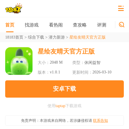
找游戏
看热闹
查攻略
评测
新游
首页
18183首页
>
综合下载
>
潜力新游
>
星绘友晴天官方正版
星绘友晴天官方正版
2048 M
大小：
类型：
休闲益智
v1.0.1
2026-03-10
版本：
更新时间：
安卓下载
使用
taptap
下载游戏
免责声明：本游戏来自网络，若涉嫌侵权请
联系告知