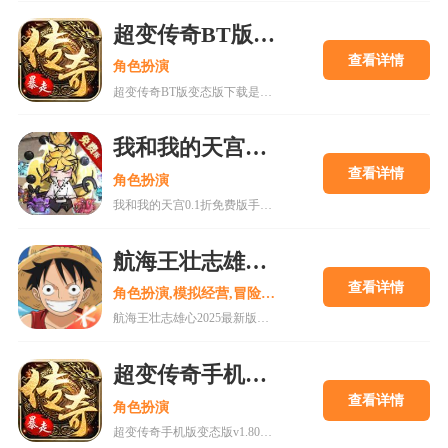
超变传奇BT版变态版下载
查看详情
角色扮演
超变传奇BT版变态版下载是一款以PK为主的大型即时战斗游戏。经典复古的传奇游戏,轻松挂机,高度自由的开放性规则设定等你来解锁!
我和我的天宫0.1折免费版手游
查看详情
角色扮演
我和我的天宫0.1折免费版手游是一款古风仙侠玩家扮演类手游。游戏内所有充值皆为0.1折，更有7日登录豪礼，累计登录豪礼，开服庆典等免费白嫖活动。
航海王壮志雄心2025最新版
查看详情
角色扮演,模拟经营,冒险解谜
航海王壮志雄心2025最新版是一款以全新的航海王游戏过程打造独特的互动式冒险，更高品质的剧情和还原动漫角色的旅途在这里为你呈现。喜欢的小伙伴还在等什么呢?快来18183下载这款游戏吧~
超变传奇手机版变态版v1.80下载
查看详情
角色扮演
超变传奇手机版变态版v1.80下载是一款十分厉害的传奇游戏，vip66vip77vip888续写传奇传承经典上线即送VIP11，海量福利等你体验，现在下载体验，上线就能高人一等!