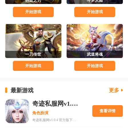
热血之刃
斗罗大陆
开始游戏
开始游戏
一刀传世
武道将魂
开始游戏
开始游戏
最新游戏
更多
奇迹私服网v1.0.4 官方版下载
查看详情
角色扮演
奇迹私服网v1.0.4 官方版下载是一款经典魔幻系列RPG大型多人在线动作手游，MU世界观强势来袭重现纷争四起的奇迹大陆，五大王国作为勇者诞生的背景屹立在不同的区域。多种族设定让职业选择更加丰富，各有千秋的天赋能力会在战斗中大放异彩，无论是狩猎邪恶势力又或者是征讨对手都有着举足轻重的作用，马上加入一展雄心壮志。