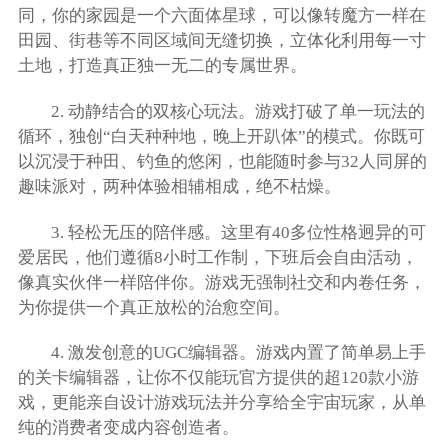
同，你的家园是一个六面体星球，可以像转魔方一样在
田园、街巷等不同区域间无缝切换，立体化利用每一寸
土地，打造真正独一无二的专属世界。
2. 动静结合的双核心玩法。游戏打破了单一玩法的
循环，独创“白天种种地，晚上开趴体”的模式。你既可
以沉浸于种田、钓鱼的悠闲，也能随时参与32人同屏的
趣味派对，两种体验相辅相成，绝不枯燥。
3. 轻松无压的陪伴感。这里有40多位性格迥异的可
爱居民，他们遵循8小时工作制，下班后会自由活动，
像真实伙伴一样陪伴你。游戏无强制社交和内卷任务，
为你提供一个真正放松的治愈空间。
4. 激发创意的UGC编辑器。游戏内置了简单易上手
的关卡编辑器，让你不仅能玩官方提供的超120款小游
戏，更能亲自设计游戏玩法并分享给全宇宙玩家，从单
纯的消费者变成内容创造者。