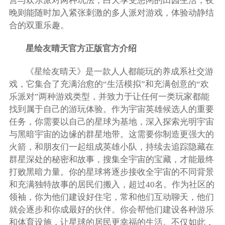
营与欢乐派对两种玩法，白天享受悠闲的田园生活，夜
晚则能随时加入紧张刺激的多人派对游戏，体验动静结
合的双重乐趣。
星绘友晴天官方正版官方介绍
《星绘友晴天》是一款人人都能玩的养成系社交游
戏，它集合了充满治愈的“生活模拟”和充满创意的“欢
乐派对”两种游戏类型，并致力于让任何一类玩家都能
找到属于自己的游玩体验。作为宇宙英雄候选人的重要
任务，你需要以自己的星球为基地，深入探索光明宇宙
与黑暗宇宙的边缘的群星地带。这需要你制造更强大的
火箭，和朋友们一起组成英雄小队，持续去追踪隐藏在
群星深处的秘密和故事，搜集全宇宙的宝藏，才能最终
打败黑暗力量。你的星球将逐步接收全宇宙的不同背景
和充满独特故事的居民们搬入，超过40名。作为社区的
领袖，你为他们建设好住宅，常和他们互动聊天，他们
就会逐步和你成最好的伙伴。你会帮他们建设各种游乐
和体育设施，让星球的居民更幸福的生活。不仅如此，