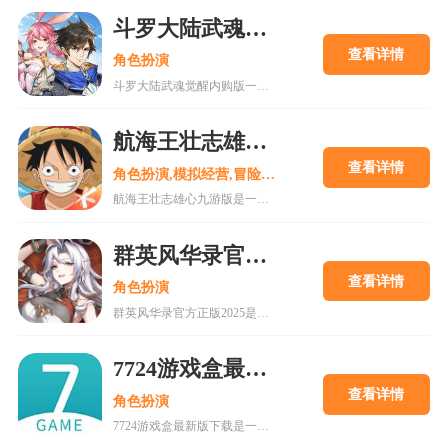
斗罗大陆武魂觉醒内购版
查看详情
角色扮演
斗罗大陆武魂觉醒内购版一款最新公测的玄幻修仙手游，经典IP改编，游戏高度还原人物剧情，上线就送礼包，魂器魂环应有尽有，等级越高福利越多，收集角色搭配阵容，自动匹配真人玩家。18183手游网为您提供斗罗大陆武魂觉醒内购版下载。
航海王壮志雄心九游版
查看详情
角色扮演,模拟经营,冒险解谜
航海王壮志雄心九游版是一款腾讯魔方工作室制作的海贼王正版格斗手游，游戏玩法类似火影忍者手游，玩家可以在游戏中召集你喜欢的海贼王角色一起冒险，组建属于你的最强海贼团。游戏还原原作剧情故事，丰富的主线故事流程，再一次和草帽一伙踏上伟大航道。喜欢的快来18183下载吧~
群英风华录官方正版2025
查看详情
角色扮演
群英风华录官方正版2025是一款集策略、养成与冒险于一体的国风卡牌游戏，以三国背景为题材，玩家将在历史的洪流中书写属于自己的传奇篇章，通过招募群英，征战四方称霸天下。喜欢的快来18183下载吧~
7724游戏盒最新版下载
查看详情
角色扮演
7724游戏盒最新版下载是一款h5游戏盒子,使用该软件用户可以随意体验各种网页游戏,海量在线游戏资源,无需下载,无需pc即可游玩,更有上千款热门破解游戏可以在线畅玩.感兴趣的朋友可以来下载。