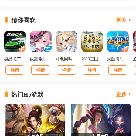
猜你喜欢
更多
极品飞车集结最新版v1.1.184.1931331
依露希尔星晓官方正版
绯色回响正版
2023三国志战棋版下载官网版
大航海时代海上霸主下载
详情
详情
详情
详情
详情
热门H5游戏
更多