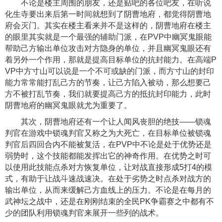
不论是楼主周围的朋友，还是贴吧的各位吧友，在听说
化生寺要出来后第一时间就想到了阴曹地府，都觉得阴曹地
府会灭门。其实在楼主看来并不是这样的，阴曹地府在楼主
的眼里其实就是一个最强的辅助门派，在PVP中幽冥鬼眼能
帮助己方输出单位攻击对方隐身的单位，并且幽冥鬼眼还有
着另外一个作用，那就是提高目标单位的抗封能力。在高端P
VP中方寸山可以说是一个不可或缺的门派，而方寸山的封印
能力常常能打乱己方的节奏，让己方陷入被动，那么想要己
方不被打乱节奏，我们就要提高己方的抵抗封印能力，此时
阴曹地府的幽冥鬼眼就尤为重要了。
其次，阴曹地府还有一个让人闻风丧胆的绝技——锁魂
判官在游戏中锁魂判官又称之为大死亡，在目标单位被锁魂
判官后四回合内不能被复活，在PVP中不论是处于优势还是
弱势时，这个技能都能发挥出它的神奇作用。在优势之时可
以使用此技能点杀对方恢复单位，让对战直接形成5打4的模
式，有助于让战斗速战速决。在处于劣势之时点杀对战方的
输出单位，从而来缓解己方血线上的压力。不论是在每月的
武神坛之战中，还是在刚刚结束的全民PK争霸赛之中都有不
少的团队利用锁魂判官来展开一些列的战术。