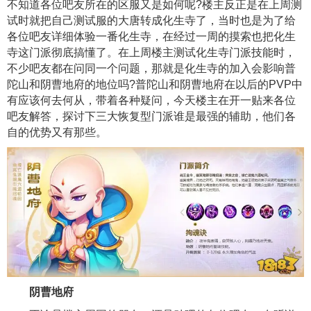
不知道各位吧友所在的区服又是如何呢?楼主反正是在上周测
试时就把自己测试服的大唐转成化生寺了，当时也是为了给
各位吧友详细体验一番化生寺，在经过一周的摸索也把化生
寺这门派彻底搞懂了。在上周楼主测试化生寺门派技能时，
不少吧友都在问同一个问题，那就是化生寺的加入会影响普
陀山和阴曹地府的地位吗?普陀山和阴曹地府在以后的PVP中
有应该何去何从，带着各种疑问，今天楼主在开一贴来各位
吧友解答，探讨下三大恢复型门派谁是最强的辅助，他们各
自的优势又有那些。
阴曹地府