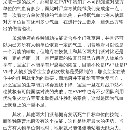
采取一定的战术，那就是在PVP中我们并不可能知道对战方
单位的气血有多少，而此时尸腐毒就能帮我们完成这一点，
毒一次看对方单位所掉的气血比例，在根据气血比例来估算
对方单位目前还剩多少气血，在进行分工击杀，避免己方输
出的伤害溢出。
虽然地府的各种辅助技能适合各个门派享用，并且还可
以为己方所有人物单位恢复一定的气血，阴曹地府可以说是
一个万能的辅助，但地府在恢复上和其它两大门派对比还是
有一定的差距，其一是尸腐毒的恢复只限己方所有人物单位
享有，宝宝并不能享有尸腐毒的恢复，目前不论是PVP还是P
VE中人物所携带宝宝参战次数都是受限制的，那么宝宝在战
斗中的作用就尤为的重要，而地府并不能给宝宝恢复气血，
那么宝宝的生存能力将会直线下降。宝宝一旦在对战中站不
稳就极有可能面临对决的失败，在PVP中也有不少团队利用
优先集火对方宝宝来取得战斗胜利的案例，这就是因为气血
上恢复上的严重不足。
其次，其他两大门派都拥有复活死亡目标单位的技能，
而唯独阴曹地府没有这个技能，这也是地府最大的劣势。当
己方有人物单位倒地时，地府就只能傻傻地站着无能为力。