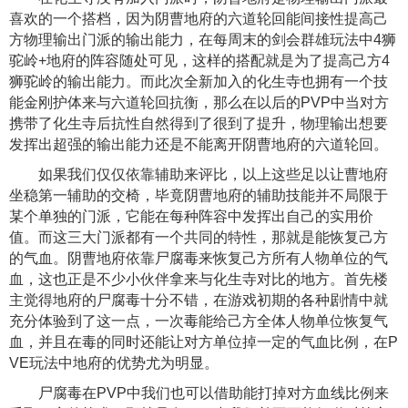
喜欢的一个搭档，因为阴曹地府的六道轮回能间接性提高己
方物理输出门派的输出能力，在每周末的剑会群雄玩法中4狮
驼岭+地府的阵容随处可见，这样的搭配就是为了提高己方4
狮驼岭的输出能力。而此次全新加入的化生寺也拥有一个技
能金刚护体来与六道轮回抗衡，那么在以后的PVP中当对方
携带了化生寺后抗性自然得到了很到了提升，物理输出想要
发挥出超强的输出能力还是不能离开阴曹地府的六道轮回。
如果我们仅仅依靠辅助来评比，以上这些足以让曹地府
坐稳第一辅助的交椅，毕竟阴曹地府的辅助技能并不局限于
某个单独的门派，它能在每种阵容中发挥出自己的实用价
值。而这三大门派都有一个共同的特性，那就是能恢复己方
的气血。阴曹地府依靠尸腐毒来恢复己方所有人物单位的气
血，这也正是不少小伙伴拿来与化生寺对比的地方。首先楼
主觉得地府的尸腐毒十分不错，在游戏初期的各种剧情中就
充分体验到了这一点，一次毒能给己方全体人物单位恢复气
血，并且在毒的同时还能让对方单位掉一定的气血比例，在P
VE玩法中地府的优势尤为明显。
尸腐毒在PVP中我们也可以借助能打掉对方血线比例来