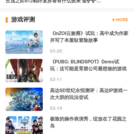
云顶之弈S12羁绊复苏者有什么效果 金铲铲之战S12复苏者羁绊介绍
游戏评测
《inZOI云族裔》试玩：高中成为作家
并写了本羞耻冒险故事
03-20
《PUBG: BLINDSPOT》Demo试
玩：这可能是育碧公司最想做的游戏
03-11
高达SD世纪永恒测评：高达IP游戏一
次大胆的玩法尝试
02-19
极致的操作表演秀，绽放在了花园之
岛