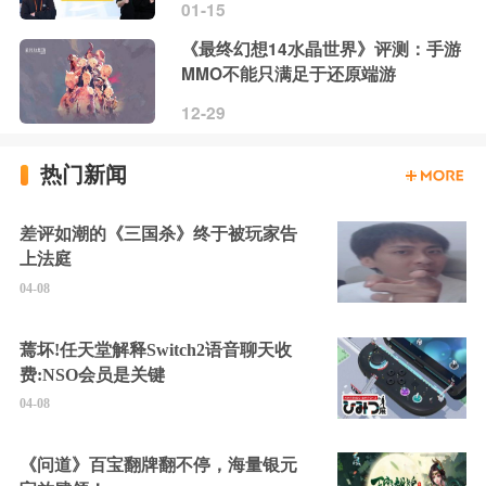
01-15
《最终幻想14水晶世界》评测：手游
MMO不能只满足于还原端游
12-29
热门新闻
差评如潮的《三国杀》终于被玩家告
上法庭
04-08
蔫坏!任天堂解释Switch2语音聊天收
费:NSO会员是关键
04-08
《问道》百宝翻牌翻不停，海量银元