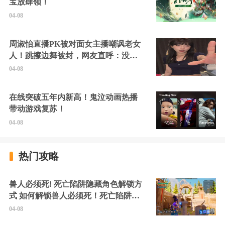
宝放肆领！
04-08
周淑怡直播PK被对面女主播嘲讽老女
人！跳擦边舞被封，网友直呼：没边
硬擦封的好！
04-08
在线突破五年内新高！鬼泣动画热播
带动游戏复苏！
04-08
热门攻略
兽人必须死! 死亡陷阱隐藏角色解锁方
式 如何解锁兽人必须死！死亡陷阱中
的隐藏角色
04-08