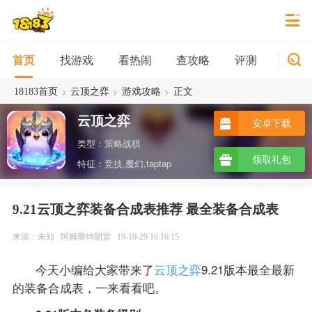
找游戏
看热闹
查攻略
评测
新游
首页
>
>
>
18183首页
云顶之弈
游戏攻略
正文
云顶之弈
安卓下载
类型：策略战棋
领取礼包
特征：竞技,魔幻,taptap
9.21云顶之弈装备合成表推荐 最全装备合成表
来源：未知
阿姆斯特朗雷
19-10-29 16:16:15
今天小编给大家带来了
云顶之弈
9.21版本最全最新
的装备合成表，一来看看吧。