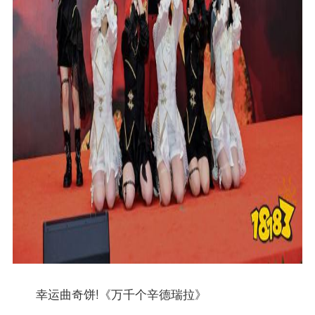
幸运曲奇饼!《万千个辛德瑞拉》