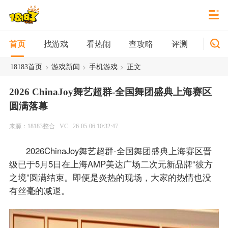
找游戏
看热闹
查攻略
评测
新游
首页
>
>
>
18183首页
游戏新闻
手机游戏
正文
2026 ChinaJoy舞艺超群-全国舞团盛典上海赛区
圆满落幕
来源：18183整合
VC
26-05-06 10:32:47
2026ChinaJoy舞艺超群-全国舞团盛典上海赛区晋
级已于5月5日在上海AMP美达广场二次元新品牌“彼方
之境”圆满结束。即便是炎热的现场，大家的热情也没
有丝毫的减退。