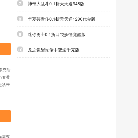
7
神奇大乱斗0.1折天天送648版
8
华夏芸青传0.1折天天送1296代金版
9
迷你勇士0.1折口袋妖怪觉醒版
10
龙之觉醒蛇佬中变送千充版
累充活
IP赞
赶紧来
你需要