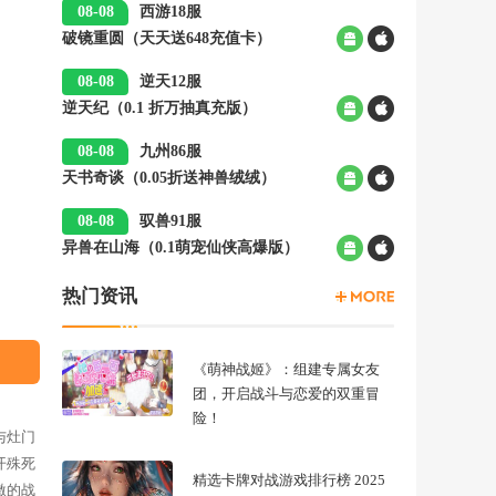
08-08
西游18服
破镜重圆（天天送648充值卡）
00:05
08-08
逆天12服
逆天纪（0.1 折万抽真充版）
00:05
08-08
九州86服
天书奇谈（0.05折送神兽绒绒）
00:05
08-08
驭兽91服
异兽在山海（0.1萌宠仙侠高爆版）
00:05
热门资讯
《萌神战姬》：组建专属女友
团，开启战斗与恋爱的双重冒
险！
与灶门
开殊死
精选卡牌对战游戏排行榜 2025
激的战