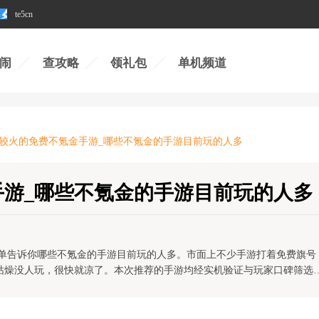
te5cn
闹
查攻略
领礼包
单机频道
6比较火的免费不氪金手游_哪些不氪金的手游目前玩的人多
金手游_哪些不氪金的手游目前玩的人多
份榜单告诉你哪些不氪金的手游目前玩的人多。市面上不少手游打着免费旗号
枯燥没人玩，很快就凉了。本次推荐的手游均经实机验证与玩家口碑筛选
类型，人气火爆玩家多，零氪也能享受完整游戏体验。