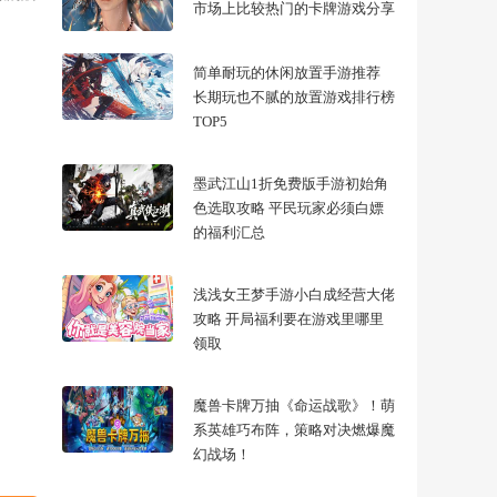
市场上比较热门的卡牌游戏分享
简单耐玩的休闲放置手游推荐
长期玩也不腻的放置游戏排行榜
TOP5
墨武江山1折免费版手游初始角
色选取攻略 平民玩家必须白嫖
的福利汇总
浅浅女王梦手游小白成经营大佬
攻略 开局福利要在游戏里哪里
领取
魔兽卡牌万抽《命运战歌》！萌
系英雄巧布阵，策略对决燃爆魔
幻战场！