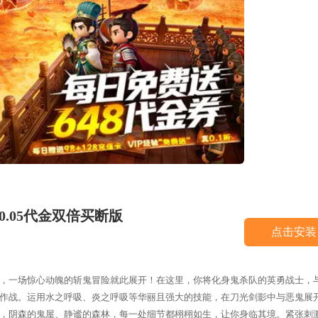
0.05代金双倍买断版
点击安装
，一场惊心动魄的斩鬼冒险就此展开！在这里，你将化身鬼杀队的英勇战士，
作战。运用水之呼吸、炎之呼吸等华丽且强大的技能，在刀光剑影中与恶鬼展
，阴森的鬼屋、静谧的森林，每一处细节都栩栩如生，让你身临其境。紧张刺