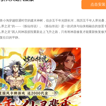
点击安装
兽小淘穿越联通时空的建木神树，信步五千年光阴长河，阅历五千年人界沧桑
人界之灵”的——《炼仙传说》。《炼仙传说》是一款武侠与仙侠相融合的放置
人界之灵”因人间神器损毁重新走上飞升之路，只有将神器修复才能重新恢复修
复往日的平静。