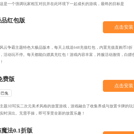
这是一个强调玩家相互对抗并在此环境下一起成长的游戏，最终的目标是
极品红包版
点击安装
风云争霸主题特色大极品版本，每天上线送648充值红包，内置充值直购币3折
，活动玩不停。每天都能白嫖真充红包！游戏内容丰富，跨服活动激情，白嫖
！
免费版
点击安装
巴兔
主题3D写实二次元美术风格的放置游戏，游戏融合了收集养成与放置卡牌的玩
实时演出。无需手操，即可享受全新的放置乐趣！
魔法0.1折版