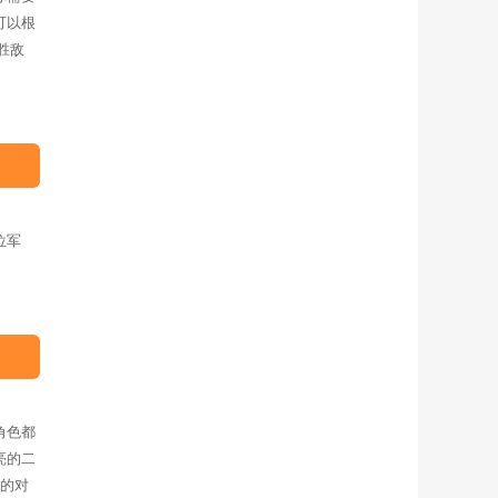
可以根
胜敌
位军
角色都
亮的二
斗的对