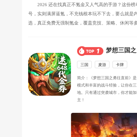
2026 还在找真正不氪金又人气高的手游？这
号，实则满屏逼氪，不充钱根本玩不下去，要么就是
选，真正免费无强制氪金，覆盖竞技、策略、休闲等
梦想三国之
三国
麦游
卡牌
简介：《梦想三国之勇往直前》是
模式和丰富的战斗经验，让你在三
地。只有通过突袭城市，你才能加
主！