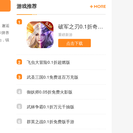
游戏推荐
1
破军之刃0.1折奇幻大陆版
，邂逅
卡牌养
重磅新游
为，镇
点击下载
2
飞虫大冒险0.1折超燃版
3
武圣三国0.1免费送百万充版
4
御妖师0.05折免费火影版
5
武林争霸0.1折万元千抽版
6
群英之战0.1折免费版手游