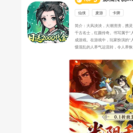
仙侠
麦游
卡牌
简介：大风泱泱，大潮滂滂，携灵
千古名士，红颜传奇。书写属于“
成游戏。在游戏中，玩家扮演的“
慑混乱的人界气运流转，令人界恢