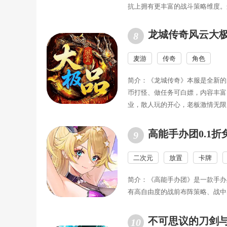
抗上拥有更丰富的战斗策略维度。
龙城传奇风云大
麦游
传奇
角色
简介：《龙城传奇》本服是全新的
币打怪、做任务可白嫖，内容丰富
业，散人玩的开心，老板激情无限
高能手办团0.1折
二次元
放置
卡牌
简介：《高能手办团》是一款手办
有高自由度的战前布阵策略、战中
不可思议的刀剑与