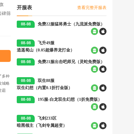
旗
查看完整开服表
开服表
口碑筛
08-08
免费22服
猛将勇士（九流派免费版）
00:05
08-08
飞升49服
逍遥蜀山（0.05超爆养龙打金）
00:05
08-08
免费21服
出击吧师兄（灵蛇免费版）
00:05
了多种
08-08
双生88服
攻城略
双生幻想（内置0.1折打金版）
00:05
世霸
08-08
195服-白龙
双生幻想（1折免费版）
00:05
08-08
飞剑233区
暗黑领主（飞剑专属超变）
00:05