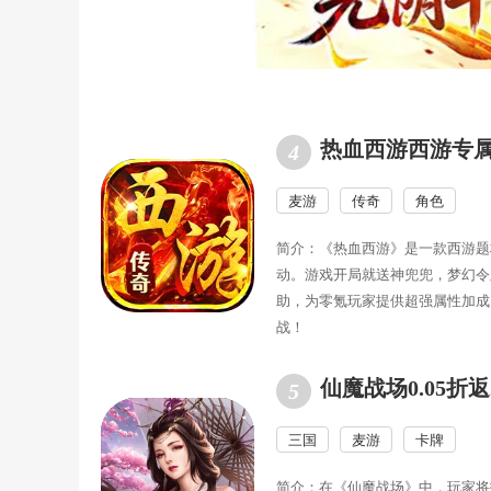
热血西游西游专
麦游
传奇
角色
简介：《热血西游》是一款西游题
动。游戏开局就送神兜兜，梦幻令
助，为零氪玩家提供超强属性加成
战！
仙魔战场0.05折
三国
麦游
卡牌
简介：在《仙魔战场》中，玩家将