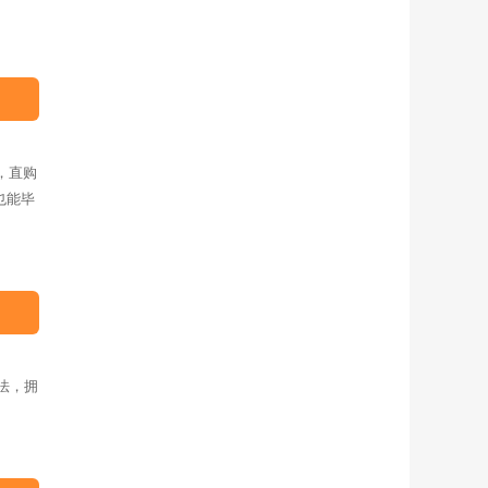
，直购
也能毕
法，拥