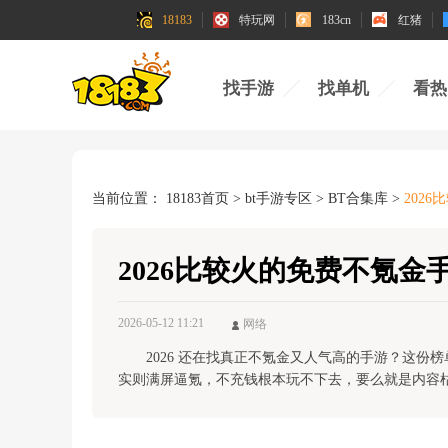
18183
特玩网
183cn
红猪
找手游
找单机
看热
当前位置：
18183首页
>
bt手游专区
>
BT合集库
>
202
2026比较火的免费不氪
2026-05-12 11:21
网络
2026 还在找真正不氪金又人气高的手游？这
实则满屏逼氪，不充钱根本玩不下去，要么就是内容
真正免费无强制氪金，覆盖竞技、策略、休闲等多种