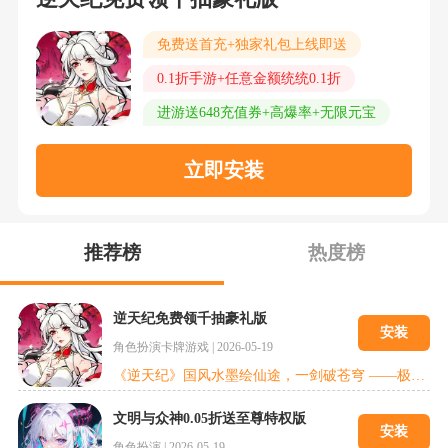
免费送首充+独家礼包上线即送
0.1折手游+任意金额统统0.1折
进游送648充值券+高爆率+无限元宝
立即安装
推荐榜
热度榜
逆天纪免费领千抽豪礼版
安装
角色扮演
卡牌游戏
|
2026-05-19
《逆天纪》国风水墨绘仙途，一剑破苍穹 ——极致修仙体验来袭！以「沉浸式红尘问道」为核，打造从凡人到仙帝的逆袭传奇，战力增速突破传统手游天花板！！论剑台 1v1 触发「墨韵爆破」特效，御剑斩击墨痕飞溅成山河图，击杀对手化作水墨消散；跨服仙魔大战千名修士同屏释放仙术，水墨神龙与凤凰腾空相撞，雷云金光炸开千层涟漪，渡劫时「九霄雷劫」具象化为水墨巨蟒缠绕角色，突破瞬间全屏泼墨成「天门初开」震撼 CG！轮回
文明与众神0.05折送至尊特权版
安装
角色扮演
|
2026-05-19