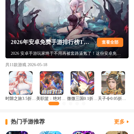
2026年安卓免费手游排行榜TOP30
查看全部
2026 安卓手游玩家终于不用再被套路逼氪了！这份安卓免费手游排行榜 TOP30，带来了最新安卓免费公益服游戏合集大全。市面上不少免费游戏实则付费点密集，公益服要么福利虚标、要么开服几天就关服，还有大量换皮游戏毫无新意。本次上榜的 30 款均经实机多轮验证，真正全程免费无强制消费，公益服稳定运营，覆盖仙侠、传奇、卡牌等全热门品类，零氪也能轻松畅玩。
共
11
款游戏
2026-05-18
时隙之旅3.5折晃置美少女版
美职篮：绝对巨星0.1折NBA卡牌版
微微三国0.1折每日6480版
天子令0.05折七雄争霸版
热门手游推荐
更多