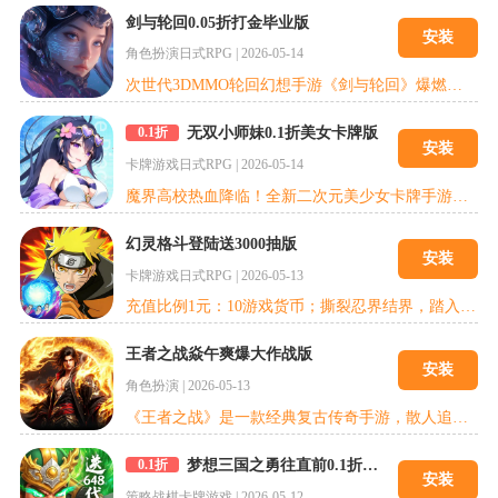
剑与轮回0.05折打金毕业版
安装
角色扮演
日式RPG
|
2026-05-14
次世代3DMMO轮回幻想手游《剑与轮回》爆燃出击，被命运眷顾掌握时间操控能力的你，可在颜控专属的3D新世界中的轮回玩法穿越时空，重谱命运新篇；尽情享受公平竟技、多职业进阶和超欧气副本等多元精彩，不同身世的BOSS已在堕落之境等待着强者的审判，即刻出发，开启轮回的冒险之旅吧！
无双小师妹0.1折美女卡牌版
0.1折
安装
卡牌游戏
日式RPG
|
2026-05-14
魔界高校热血降临！全新二次元美少女卡牌手游《无双小师妹》重磅来袭！全校角色化身高颜值恶魔眷属，画风唯美二次元又不失激战热血。原作经典剧情全新演绎，百位眷属少女随心收集养成，阵营自由搭配，策略排兵布阵告别无脑挂机。秘境闯关、跨服决斗、社团集结、圣域争霸多重玩法齐聚，离线挂机轻松躺赢，资源一键领取不肝不氪。眷属乱斗燃爆魔界学园，指尖策略对决，招募专属后宫眷属军团，争霸圣域，开启属于你的恶魔高校称霸之旅
幻灵格斗登陆送3000抽版
安装
卡牌游戏
日式RPG
|
2026-05-13
充值比例1元：10游戏货币；撕裂忍界结界，踏入《幻灵格斗》火影世界！全火影人气忍者集结，羁绊重组燃爆战场！鸣人携手佐助共赴宿命之战，小樱与纲手并肩绽放怪力荣光，晓组织全员降临颠覆忍界格局，五大国忍者跨界组队，尾兽暴走与须佐能乎正面碰撞，秽土转生对决八门遁甲，谁能登顶忍界之巅？全明星忍者激斗，重燃火之意志！【全角色收集 】人气角色粉墨登场，羁绊重燃，邀约忍者结伴冒险，解锁专属羁绊剧情！【原著剧情复刻
王者之战焱午爽爆大作战版
安装
角色扮演
|
2026-05-13
《王者之战》是一款经典复古传奇手游，散人追梦，超多装备!上线即送自动拾取、自动回收、更多豪礼在线相送!超值装备!上百张地图精彩纷呈，等你来战!游戏中还有热血沙巴克活动，集齐你的兄弟一起血战!超多奖励等你拿!
梦想三国之勇往直前0.1折免费版
0.1折
安装
策略战棋
卡牌游戏
|
2026-05-12