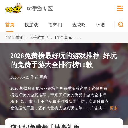
bt手游专区
找游戏
看热闹
查攻略
评测
新游
首页
>
>
>
18183首页
bt手游专区
BT合集库
2026免费榜最好玩的游戏推
2026免费榜最好玩的游戏推荐_好玩
的免费手游大全排行榜10款
2026-05-19
作者:网络
2026 想找真正耐玩不踩坑的免费手游看这里！这份免费
榜最好玩的游戏推荐，带来了好玩的免费手游大全排行
榜 10 款。市面上不少免费手游看似零门槛，实则付费点
密集逼氪严重，还有大量换皮游戏玩法单一、广告满天
更多
飞。本次上榜的 10 款均经实机多轮验证，是近期免费榜
人气飙升的口碑佳作，覆盖全热门品类，真正好玩不逼
逆天纪免费领千抽豪礼版
氪，零氪玩家也能畅享纯粹游戏乐趣。