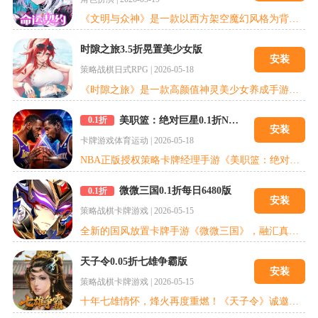
《文明与众神》是一款以西方架空魔幻风格为背景的即时战斗类手机网络游戏。在游戏中，玩家将扮演“救世团”成员，踏上寻找五位创世神像的征程。玩家将在游戏中一步步了解到这个世界的背景，自身之前的经历，通过寻求伙伴，强化武器提升自己，通过加入佣兵团获得大家的帮助，与此同时，玩家还可以通过自身或多人组队对世界中的邪恶发起征讨以获得更加强力的武器装备，除此之外，通过竞技场，佣兵之王，泳池派对等玩法还可以让玩家一
时隙之旅3.5折晃置美少女版
安装
策略战棋
日式RPG
|
2026-05-18
《时隙之旅》是一款高颜值神灵美少女养成手游。你将与上百位绝美女神一起并启作战，开启刺激而难忘的赛博世界冒险之旅!五大阵营 + 四大职业自由组合，打造专属战术流派；佛系放置 + 倍速跳过，离线收益拉满，随玩随停轻松养成；3650 抽免费送、全员 SSR 可领，绝美幻灵随心收集，开启跨文明时空冒险。
美职篮：绝对巨星0.1折NBA卡牌版
0.1折
安装
卡牌游戏
体育运动
|
2026-05-18
NBA正版授权策略卡牌经理手游《美职篮：绝对巨星》震撼来袭！预约现已开启！ 最良心的NBA手游！官方郑重承诺，玩游戏解锁5000代金券，直接签约詹杜库！SSR巨星无门槛自选，豪华阵容轻松组！参与活动畅享1000抽，球员市场任你挑！ 从天赋异禀的新秀开始，打造独一无二的传奇生涯。无论是征战紧张激烈的赛季、称霸快节奏的街头联赛，还是在星光熠熠的全明星舞台上炫技，每一场比赛都是你通往篮坛之巅的荣耀征程。
微微三国0.1折每日6480版
0.1折
安装
策略战棋
卡牌游戏
|
2026-05-15
全新的国风放置卡牌手游《微微三国》，融汇真实三国历史，还原经典人物。在这里，你将置身东汉末年的乱世之中，成为一城之主，搅动天下风云；在这里，你将与天下英雄齐聚，为平定天下招兵买马；在这里，你将与历史名将并肩作战，统领三军，讨伐不臣！【精美国风，还原历史真实名将】超精美的国风立绘，倾心重现历史经典人物，高颜值卡牌，还原历史名将。与三国名将一起遨游乱世，饮酒高歌，并肩对敌。为“匡扶汉室，平定天下”的大
天子令0.05折七雄争霸版
安装
策略战棋
卡牌游戏
|
2026-05-15
十年七雄情怀，烽火再度重燃！《天子令》诚邀各位老霸主，重临战国沙场，再战中原巅峰！全服充值永久0.05折，首充低至1分钱！开局即赠海量充值卡，升级闯关福利全程在线，多重豪礼层层加码，不拼氪度，只凭谋略定天下！复刻战国中原版图，可深耕内政育名将，可合纵连横征列国，热血国战开疆拓土。千重楼等经典玩法原汁原味回归，更有实时国战、跨服远征等全新内容，怀旧与新意双在线！多兵种相生相克，排兵布阵决胜负，运筹帷