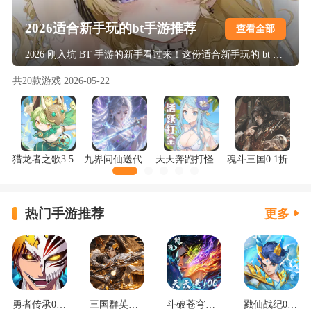
2026适合新手玩的bt手游推荐
查看全部
2026 刚入坑 BT 手游的新手看过来！这份适合新手玩的 bt 手游推荐，整理出新手必玩的 bt 游戏排行榜 top10。很多变态版手游门槛高、套路深，新手容易踩坑氪金，体验感较差。本次精选的游戏操作简单易上手，福利丰厚开局轻松，上线就送元宝、真充、满级 VIP，不用复杂养成，玩法友好不逼氪，覆盖传奇、仙侠、卡牌等热门类型，轻松开启游戏之旅。
共
20
款游戏
2026-05-22
猎龙者之歌3.5折版
九界问仙送代金免充版
天天奔跑打怪兽0.1折女神打金版
魂斗三国0.1折送20星神将版
热门手游推荐
更多
勇者传承0.1折死神觉醒
三国群英传：鸿鹄霸业掘金版
斗破苍穹：三年之约3.5折免费版
戮仙战纪0.05折新篇章