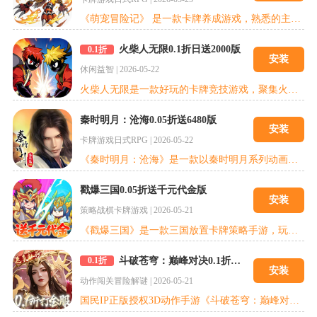
《萌宠冒险记》 是一款卡牌养成游戏，熟悉的主角带你回到童年重温经典剧情，收集心仪的数码兽，通过探险夺宝、冒险岛、资源工厂等特色玩法收集资源养成数码兽，最终合体进化，打败最大的反派，拯救数码大陆!
火柴人无限0.1折日送2000版
0.1折
安装
休闲益智
|
2026-05-22
火柴人无限是一款好玩的卡牌竞技游戏，聚集火柴人英雄，抽取心仪的SSR英雄，培养你最强的战斗力，挑战等级，体验多种玩法，发挥你的智慧组合出最强的阵容，匹配各种策略以取得胜利，休闲放置的玩法和策略卡牌的相结合，既能感受到挂机的轻松，也能体会到策略卡牌的乐趣！
秦时明月：沧海0.05折送6480版
安装
卡牌游戏
日式RPG
|
2026-05-22
《秦时明月：沧海》是一款以秦时明月系列动画为架构的策略卡牌手游。游戏在延续原作经典剧情的同时，还将重现诸多经典场面，以及战斗场景。并通过人物专属传记的形式，重温那些令人动容的过往。在《秦时明月:沧海》手游中，现在能享受到0.1折版本的极致体验内容，还有每天赠送的6480代金券，快来试试这款正版秦时明月IP手游吧！
戳爆三国0.05折送千元代金版
安装
策略战棋
卡牌游戏
|
2026-05-21
《戳爆三国》是一款三国放置卡牌策略手游，玩家可以通过卡牌收集、武将养成、策略布阵，开启一场策略与休闲并存的三国之旅！
斗破苍穹：巅峰对决0.1折打金服版
0.1折
安装
动作闯关
冒险解谜
|
2026-05-21
国民IP正版授权3D动作手游《斗破苍穹：巅峰对决》燃炸上线！沉浸式复刻动画全剧情，化身萧炎，踏遍斗气大陆收服万火、修炼天阶斗气，亲历三年之约、云岚决战等名场面。次世代 3D 动作引擎匠心打造，佛怒火莲、玄冰龙翔等原著斗技 1:1 特效还原，浮空连携、属性破防等高阶操作自由组合，拳拳到肉畅享丝滑连招；独创赛季制公平 PVP 竞技场，无装备碾压、无数值失衡，纯靠操作与策略登顶巅峰，还原动作游戏最纯粹的