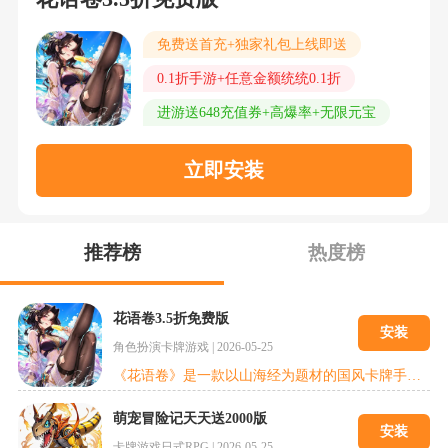
碾压式爽感。
免费送首充+独家礼包上线即送
0.1折手游+任意金额统统0.1折
进游送648充值券+高爆率+无限元宝
立即安装
推荐榜
热度榜
花语卷3.5折免费版
安装
角色扮演
卡牌游戏
|
2026-05-25
《花语卷》是一款以山海经为题材的国风卡牌手游，游戏融合了卡牌策略与角色扮演元素，通过匠心独具的神话英灵设计、灵活的战斗阵容搭配以及资源零损耗的养成机制，为玩家提供沉浸式的上古神话体验。
萌宠冒险记天天送2000版
安装
卡牌游戏
日式RPG
|
2026-05-25