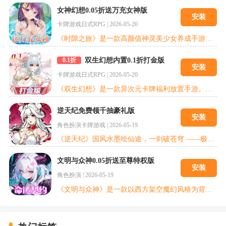
女神幻想0.05折送万充女神版
安装
卡牌游戏
日式RPG
|
2026-05-20
《时隙之旅》是一款高颜值神灵美少女养成手游。你将与上百位绝美女神一起并启作战，开启刺激而难忘的赛博世界冒险之旅!五大阵营 + 四大职业自由组合，打造专属战术流派；佛系放置 + 倍速跳过，离线收益拉满，随玩随停轻松养成；3650 抽免费送、全员 SSR 可领，绝美幻灵随心收集，开启跨文明时空冒险。
双生幻想内置0.1折打金版
0.1折
安装
卡牌游戏
日式RPG
|
2026-05-20
《双生幻想》是一款异次元卡牌福利放置手游。在科技与魔幻的交织下，塑造看似平静繁华的表世界，玩家们将化身为被意外卷入爆炸事件的宇宙探索者，召集五种族探员伙伴，拨开混沌迷局，踏上冒险之旅。
逆天纪免费领千抽豪礼版
安装
角色扮演
卡牌游戏
|
2026-05-19
《逆天纪》国风水墨绘仙途，一剑破苍穹 ——极致修仙体验来袭！以「沉浸式红尘问道」为核，打造从凡人到仙帝的逆袭传奇，战力增速突破传统手游天花板！！论剑台 1v1 触发「墨韵爆破」特效，御剑斩击墨痕飞溅成山河图，击杀对手化作水墨消散；跨服仙魔大战千名修士同屏释放仙术，水墨神龙与凤凰腾空相撞，雷云金光炸开千层涟漪，渡劫时「九霄雷劫」具象化为水墨巨蟒缠绕角色，突破瞬间全屏泼墨成「天门初开」震撼 CG！轮回
文明与众神0.05折送至尊特权版
安装
角色扮演
|
2026-05-19
《文明与众神》是一款以西方架空魔幻风格为背景的即时战斗类手机网络游戏。在游戏中，玩家将扮演“救世团”成员，踏上寻找五位创世神像的征程。玩家将在游戏中一步步了解到这个世界的背景，自身之前的经历，通过寻求伙伴，强化武器提升自己，通过加入佣兵团获得大家的帮助，与此同时，玩家还可以通过自身或多人组队对世界中的邪恶发起征讨以获得更加强力的武器装备，除此之外，通过竞技场，佣兵之王，泳池派对等玩法还可以让玩家一