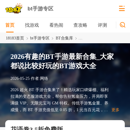
bt手游专区
找游戏
看热闹
查攻略
评测
新游
首页
>
>
>
18183首页
bt手游专区
BT合集库
2026有趣的BT手游最新合集
2026有趣的BT手游最新合集_大家
都说比较好玩的BT游戏大全
2026-05-25
作者:网络
2026 超火 BT 手游合集来了！精选玩家口碑爆棚、福利
拉满的变态服游戏大全，帮你告别氪金压力，开局即享
满级 VIP、无限元宝与 GM 特权。传统手游氪金重、养
成慢，而 BT 手游充值低至 0.05 折，1 元当百元花，高
更多
返利与一键加速让成长无压力。本次合集覆盖仙侠、传
奇、卡牌、二次元等热门品类，均经实测稳定无套路，
花语卷3.5折免费版
新服天天开、福利不间断，零氪也能当大佬，轻松体验