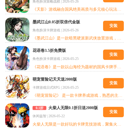
角色扮演
策略战棋
|
2026-05-26
《天影》游戏融合国风绝美画质与多元核心玩法，兼具角色收集、阵容策略、仙法修炼、秘境探索、跨服对战等内容。复刻万仙阵、诛仙阵、朝歌之战等名场面，还原正统封神剧情；搭配仙兽坐骑、道法阵法、神器锻造等养成体系，自由搭配流派战力。踏破三界纷争，亲历仙妖大战，执掌封神天命。是辅佐周室平定乱世，还是投身截教逆天而行？你的选择，将改写封神结局，登顶封神之巅，书写属于自己的洪荒神话传奇。
墨武江山0.05折双倍代金版
安装
角色扮演
卡牌游戏
|
2026-05-26
《墨武江山》是一款暗黑硬派新武侠放置游戏，带你进入打破现代武侠“侠居万事前”思想格局的现实主义武侠世界。 一场突如其来的师门灭顶之灾过后，你寻踪匿迹，查找灭门的凶手，却逐渐陷入更深的谜团......突然现世的九龙窟秘宝，得之可号令武林的擒天令，回过神来，你已处于这漩涡的中心，将要面临前所未有的挑战与抉择。
花语卷3.5折免费版
安装
角色扮演
卡牌游戏
|
2026-05-25
《花语卷》是一款以山海经为题材的国风卡牌手游，游戏融合了卡牌策略与角色扮演元素，通过匠心独具的神话英灵设计、灵活的战斗阵容搭配以及资源零损耗的养成机制，为玩家提供沉浸式的上古神话体验。
萌宠冒险记天天送2000版
安装
卡牌游戏
日式RPG
|
2026-05-25
《萌宠冒险记》 是一款卡牌养成游戏，熟悉的主角带你回到童年重温经典剧情，收集心仪的数码兽，通过探险夺宝、冒险岛、资源工厂等特色玩法收集资源养成数码兽，最终合体进化，打败最大的反派，拯救数码大陆!
火柴人无限0.1折日送2000版
0.1折
安装
休闲益智
|
2026-05-22
火柴人无限是一款好玩的卡牌竞技游戏，聚集火柴人英雄，抽取心仪的SSR英雄，培养你最强的战斗力，挑战等级，体验多种玩法，发挥你的智慧组合出最强的阵容，匹配各种策略以取得胜利，休闲放置的玩法和策略卡牌的相结合，既能感受到挂机的轻松，也能体会到策略卡牌的乐趣！