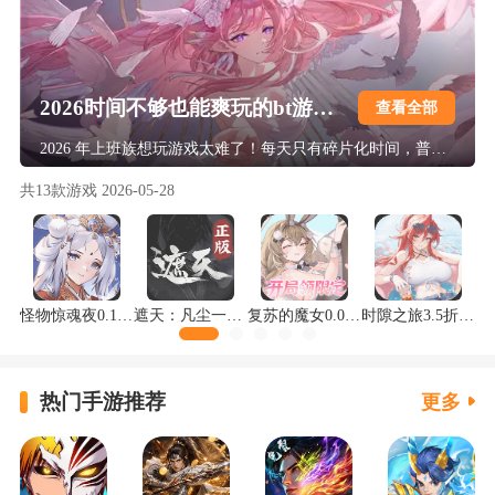
2026时间不够也能爽玩的bt游戏合集
查看全部
2026 年上班族想玩游戏太难了！每天只有碎片化时间，普通游戏肝度高、节奏慢，很多 BT 游戏更是虚假宣传，福利全是文字游戏，还强制要求长时间在线。这份时间不够也能爽玩的 BT 游戏合集，专为摸鱼党量身打造，所有游戏均经实机验证，支持全自动挂机与离线收益拉满，每天仅需 5 分钟就能清完日常，上线就送满级 VIP 与真充福利，爆率超高无逼氪，覆盖全热门品类，让你上班摸鱼也能轻松当大佬。
共
13
款游戏
2026-05-28
怪物惊魂夜0.1折送万元真充版
遮天：凡尘一叶3.5折免费版
复苏的魔女0.05折天天648版
时隙之旅3.5折晃置美少女版
热门手游推荐
更多