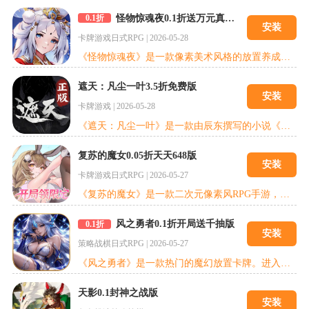
怪物惊魂夜0.1折送万元真充版
0.1折
安装
卡牌游戏
日式RPG
|
2026-05-28
《怪物惊魂夜》是一款像素美术风格的放置养成卡牌手游。在这里，你将穿越到复古的像素世界，集结各具特色的神话英雄，搭配多样阵容，激活强力羁绊。挂机也能为你源源不断地积累金币、经验与神装。丰富的跨服王城与公会玩法，让你的阵容深度与养成策略充满无限可能。是时候来一场指尖的像素冒险了！
遮天：凡尘一叶3.5折免费版
安装
卡牌游戏
|
2026-05-28
《遮天：凡尘一叶》是一款由辰东撰写的小说《遮天》正版IP授权的国风卡牌回合制手游。宇宙深处，九具庞大的龙尸拉着一口青铜古棺踏星而来，浩大的仙侠世界就此展开。我们将一同踏上修仙之路，体验男主角叶凡的冒险历程。
复苏的魔女0.05折天天648版
安装
卡牌游戏
日式RPG
|
2026-05-27
《复苏的魔女》是一款二次元像素风RPG手游，结合了角色养成、策略战斗与时空冒险元素。玩家将扮演一名失去记忆的魔女，穿梭于平行世界，解开身世之谜。游戏以精致的像素美术、沉浸式剧情和独特的“双能量”战斗系统为特色，为玩家带来复古与创新并存的游戏体验。【精美日系美术 ，沉浸式角色塑造】《复苏的魔女》采用高品质，Live2D动态立绘，结合细腻的日系画风，赋予角色生动的表情与动作。每位角色拥有独立背景故事，
风之勇者0.1折开局送千抽版
0.1折
安装
策略战棋
日式RPG
|
2026-05-27
《风之勇者》是一款热门的魔幻放置卡牌。进入一个魔幻与神秘交织的世界，史诗般的战斗即刻开启！你将成为命运的掌控者，召唤各类强力英雄与神魔，组建最强阵容，征战未知的大陆。炫酷必杀技、震撼技能特效，每一次出击都是全场焦点！自由组合阵容，多元策略随心搭配，无损养成系统助力角色全员顶级成长！更有原创魔幻世界全景地图，自由探索、轻松冒险，体验纯粹策略乐趣！召集你的勇士团队，重拾最初的热血回忆，开启属于你的魔幻
天影0.1封神之战版
安装