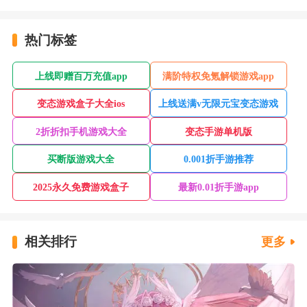
热门标签
上线即赠百万充值app
满阶特权免氪解锁游戏app
变态游戏盒子大全ios
上线送满v无限元宝变态游戏
2折折扣手机游戏大全
变态手游单机版
买断版游戏大全
0.001折手游推荐
2025永久免费游戏盒子
最新0.01折手游app
相关排行
更多