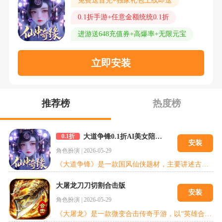
免费送首充+独家礼包上线即送
0.1折手游+任意金额统统0.1折
进游送648充值券+高爆率+无限元宝
立即安装
推荐榜
热度榜
大道争锋0.1折AI美女陪玩版
0.1折
安装
角色扮演
|
2026-05-29
《大道争锋》是一款国风仙侠题材，主要讲述古老的仙域大陆上，魔界裂隙洞开，浩劫袭卷仙域。你，作为天命所归的修士，肩负起守护人界的最后希望。你的修仙之路，将踏遍危机四伏的秘境与古老遗迹。每一次挑战，都是对心志与实力的终极考验，你能从中收集散落于各处的上古秘宝，甚至解锁通天彻地的仙王降身能力，借助上古神力诛灭妖邪。游戏采用酣畅淋漓的即时战斗模式，你将通过完成主线剧情、击败强大魔王、参与日常活动等多种方式
大屠龙刀刀切割合击版
安装
角色扮演
|
2026-05-29
《大屠龙》是一款微变合击传奇手游，以“英雄合击”为核心特色，融合经典传奇玩法与创新系统。上线即享自动回收、自动拾取、自动分解等便捷功能，助力玩家快速成长。游戏内含装备图鉴、传奇之路任务、切割神器养成等系统玩法，BOSS争夺、沙城激战更是必不可少。散人玩家亦可通过丰富玩法轻松追梦，重燃热血，再登巅峰！