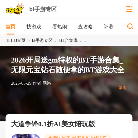
bt手游专区
找游戏
看热闹
查攻略
评测
新游
首页
>
>
>
18183首页
bt手游专区
BT合集库
2026开局送gm特权的BT手
2026开局送gm特权的BT手游合集_
无限元宝钻石随便拿的BT游戏大全
2026-05-29
作者:网络
更多
大道争锋0.1折AI美女陪玩版