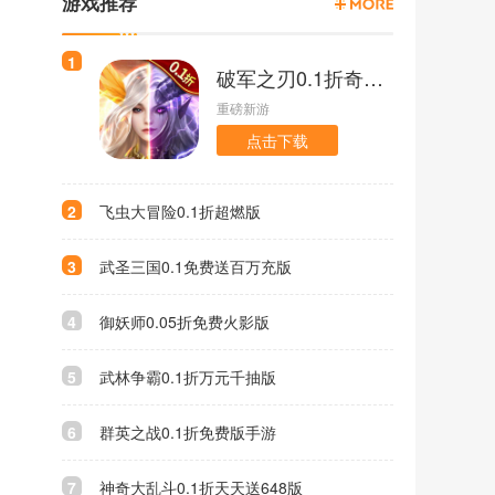
游戏推荐
1
破军之刃0.1折奇幻大陆版
重磅新游
点击下载
2
飞虫大冒险0.1折超燃版
3
武圣三国0.1免费送百万充版
4
御妖师0.05折免费火影版
5
武林争霸0.1折万元千抽版
6
群英之战0.1折免费版手游
7
神奇大乱斗0.1折天天送648版