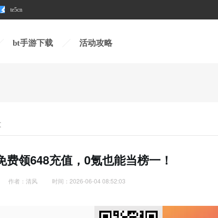
te5cn
te5cn
bt手游下载
活动攻略
文
：免费领648充值，0氪也能当榜一！
作者：清风
时间：2026-06-04 08:52:03