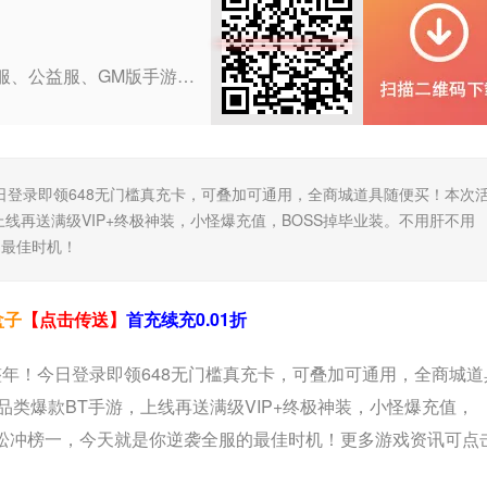
咪噜bt盒子是一款提供海量BT服、公益服、GM版手游折扣、礼包等福利的手游盒子!折扣手游，任意金额3折起!24小时即充即返，自动打折，终生折扣!
日登录即领648无门槛真充卡，可叠加可通用，全商城道具随便买！本次
线再送满级VIP+终极神装，小怪爆充值，BOSS掉毕业装。不用肝不用
的最佳时机！
盒子
【点击传送】
首充续充0.01折
整年！今日登录即领648无门槛真充卡，可叠加可通用，全商城道
类爆款BT手游，上线再送满级VIP+终极神装，小怪爆充值，
轻松冲榜一，今天就是你逆袭全服的最佳时机！更多游戏资讯可点