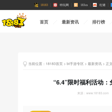
18183
18183
特玩网
特玩网
183cn
183cn
红猪
红猪
首页
最新资讯
排行榜
当前位置：
18183首页
>
bt手游专区
>
最新资讯
>
正
“6.4”限时福利活动
来源：www.18183.com