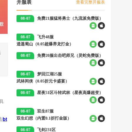
查看完整开服表
开服表
08-07
免费21服
猛将勇士（九流派免费版）
00:05
08-07
飞升48服
逍遥蜀山（0.05超爆养龙打金）
00:05
活
08-07
免费20服
出击吧师兄（灵蛇免费版）
00:05
08-07
梦回江湖25服
武林闲侠（0.05折元卡盛宴）
00:05
08-07
星夜51区
斗转武林（星夜高爆超变）
00:05
具
08-07
双生87服
击
bt
双生幻想（内置0.1折打金版）
00:05
08-07
飞剑231区