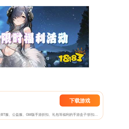
下载游戏
咪噜bt盒子是一款提供海量BT服、公益服、GM版手游折扣、礼包等福利的手游盒子!折扣手游，任意金额3折起!24小时即充即返，自动打折，终生折扣!