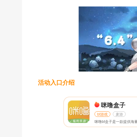
活动入口介绍
咪噜盒子
bt游戏
麦游