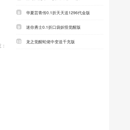
8
华夏芸青传0.1折天天送1296代金版
9
迷你勇士0.1折口袋妖怪觉醒版
10
龙之觉醒蛇佬中变送千充版
意：