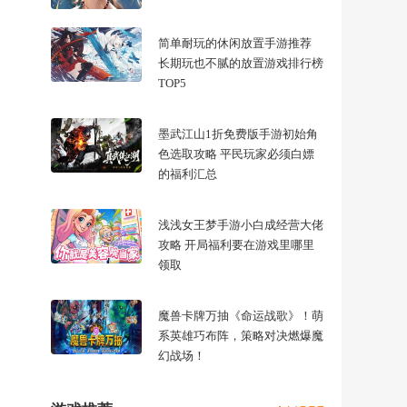
简单耐玩的休闲放置手游推荐
长期玩也不腻的放置游戏排行榜
TOP5
墨武江山1折免费版手游初始角
色选取攻略 平民玩家必须白嫖
的福利汇总
浅浅女王梦手游小白成经营大佬
攻略 开局福利要在游戏里哪里
领取
魔兽卡牌万抽《命运战歌》！萌
系英雄巧布阵，策略对决燃爆魔
幻战场！