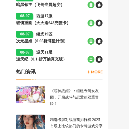
暗黑领主（飞剑专属超变）
00:05
08-07
西游17服
破镜重圆（天天送648充值卡）
00:05
08-07
绫光19区
次元星姬（0.05折满星计划）
00:05
08-07
逆天11服
逆天纪（0.1 折万抽真充版）
00:05
热门资讯
《萌神战姬》：组建专属女友
团，开启战斗与恋爱的双重冒
险！
精选卡牌对战游戏排行榜 2025
市场上比较热门的卡牌游戏分享