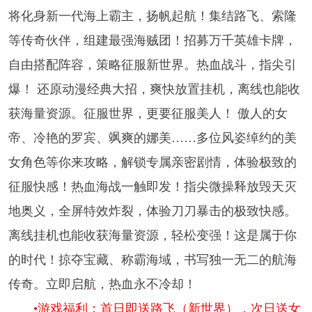
将化身新一代海上霸主，扬帆起航！集结路飞、索隆
等传奇伙伴，组建最强海贼团！招募万千英雄卡牌，
自由搭配阵容，策略征服新世界。热血战斗，指尖引
爆！​ 还原动漫经典大招，爽快放置挂机，离线也能收
获海量资源。征服世界，更要征服美人！​ 傲人的女
帝、冷艳的罗宾、飒爽的娜美……多位风姿绰约的美
女角色等你来攻略，解锁专属亲密剧情，体验极致的
征服快感！热血海战一触即发！指尖微操释放毁天灭
地奥义，全屏特效炸裂，体验刀刀暴击的极致快感。
离线挂机也能收获海量资源，轻松变强！这是属于你
的时代！掠夺宝藏、称霸海域，书写独一无二的航海
传奇。立即启航，热血永不冷却！
•游戏福利：首日即送路飞（新世界），次日送女