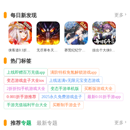
每日新发现
更多
侠客道0.1折变态版
无尽寒冬天蛇新春送礼版
莽荒纪纪宁传奇0.1折送无限连抽版
挂出个大侠0.05折免单福利版
热门标签
上线即赠百万充值app
满阶特权免氪解锁游戏app
变态游戏盒子大全ios
上线送满v无限元宝变态游戏
2折折扣手机游戏大全
变态手游单机版
买断版游戏大全
0.001折手游推荐
2025永久免费游戏盒子
最新0.01折手游app
手游充值福利平台大全
买断制手游盒子
推荐
专题
最新
专题
更多