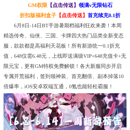
GM权限
【点击传送】
领满v无限钻石
折扣版福利盒子
【点击传送】
首充续充0.1折
6月8日-14日BT手游暑期档福利狂欢来袭！本周
精选传奇、仙侠、三国、卡牌四大热门品类全新变态
服，款款都是高福利天花板！所有新游统一0.1折充
值，648仅需6.48元，上线即送满级VIP+648充值卡+无
限元宝，更有GM特权免费解锁！各大新服同步开启
专属开荒福利，签到领神装、首充翻倍、副本掉落10
倍爆率，iOS安卓双端互通，0氪也能轻松霸服！