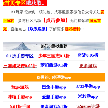
t首页专区
哦获取。
BT玩家找游戏、领礼包、找客服搜索微信公众号关注
爱
【点击参加】
上bt君
，参与社区活动
无门槛领取
10元首
充
，直接点击
【联系客服】
了解更多
游戏福利
!!!
热门bt游戏推荐
奇迹0.05折
0.1折手游专区
少年三国志0.1折
梦幻西游0.1折
三国如龙传0.05折
更多游戏
好用的0.1折手游app
3733手游app
玩go游戏
巴兔手游app
米粒游app
咪噜手游app
爱趣手游app
u2game手游
0.01折手游
果盘游戏0.1折