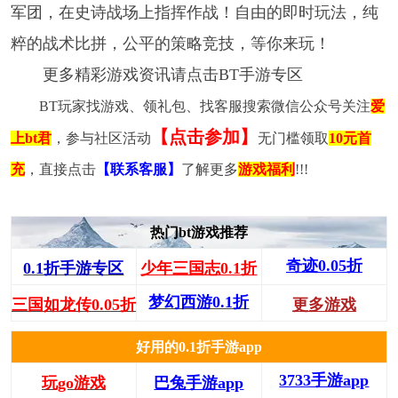
军团，在史诗战场上指挥作战！自由的即时玩法，纯
粹的战术比拼，公平的策略竞技，等你来玩！
更多精彩游戏资讯请点击BT手游专区
BT玩家找游戏、领礼包、找客服搜索微信公众号关注
爱
【点击参加】
上bt君
，参与社区活动
无门槛领取
10元首
充
，直接点击
【联系客服】
了解更多
游戏福利
!!!
热门bt游戏推荐
奇迹0.05折
0.1折手游专区
少年三国志0.1折
梦幻西游0.1折
三国如龙传0.05折
更多游戏
好用的0.1折手游app
3733手游app
玩go游戏
巴兔手游app