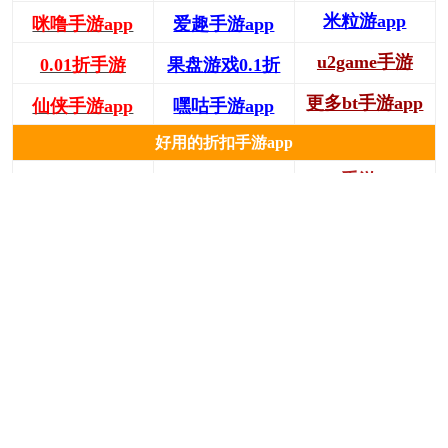
米粒游app
咪噜手游app
爱趣手游app
u2game手游
0.01折手游
果盘游戏0.1折
更多bt手游app
仙侠手游app
嘿咕手游app
好用的折扣手游app
66手游app
首充1折盒子
BTGO手游app
277手游app
八门神器app
28折扣游戏
0.1折手游盒子
天宇折扣app
传奇手游app
buff手游0.1折
0.1折秒杀专区
呵呵手游app
f1手游0.1折
买断手游app
内玩手游app
返回首页