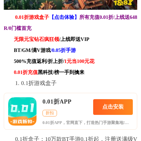
0.01折游戏盒子
【点击体验】
所有充值0.01折/上线送648
R/0门槛首充
无限元宝钻石疯狂领
/上线即送VIP
BT/GM/满V游戏
/0.05折手游
500%充值返利/折上折/
1元当100元花
0.01折充值
黑科技/榜一手到擒来
1. 0.1折游戏盒子
0.01折APP
点击安装
折扣
0.01折APP，官网直下，打造热门手游聚集地!集合BT版游戏、折扣手游与H5轻游戏，一网打尽玩家所爱。海量福利礼包，限时领取，助力您游戏更畅快。无论是寻找刺激挑战还是休闲时光，这里都是您的理想之选。
0.1折盒子：10万款BT手游0.1折起，注册送满级V