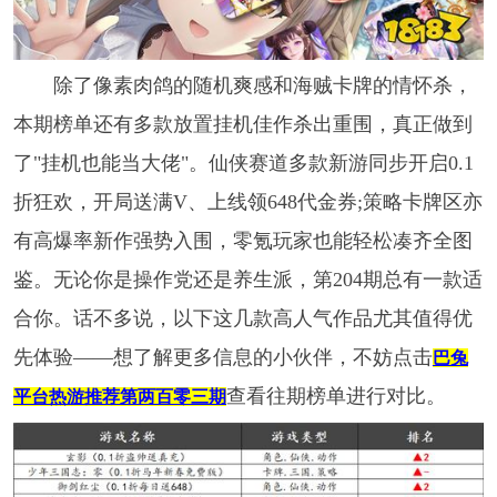
除了像素肉鸽的随机爽感和海贼卡牌的情怀杀，
本期榜单还有多款放置挂机佳作杀出重围，真正做到
了"挂机也能当大佬"。仙侠赛道多款新游同步开启0.1
折狂欢，开局送满V、上线领648代金券;策略卡牌区亦
有高爆率新作强势入围，零氪玩家也能轻松凑齐全图
鉴。无论你是操作党还是养生派，第204期总有一款适
合你。话不多说，以下这几款高人气作品尤其值得优
先体验——想了解更多信息的小伙伴，不妨点击
巴兔
查看往期榜单进行对比。
平台热游推荐第两百零三期