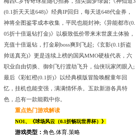
梅西C罗传奇球星随心招募，指尖圆梦绿茵;《神仙道3
(0.1折天天送648)》经典IP回归，每天送648代金券，
神将全图鉴零成本收集，平民也能封神;《异能都市(0.
05折十倍返钻打金)》以极致低价带来末世废土体验，
充值十倍返钻，打金刷boss爽到飞起;《玄影(0.1折盗
帅送真充)》更是连续上榜的国风MMO硬核代表，六
职业自由切换、御剑飞行渡劫飞升，仙侠玩家闭眼入;
最后《彩虹橙(0.1折)》以经典横版冒险唤醒童年回
忆，挂机也能变强，满满情怀杀。五款新游各具特
色，总有一款能戳中你。
重点热门游戏解读
NO1、《球场风云（0.1折畅玩世界杯）》
游戏类型：
角色.体育.策略