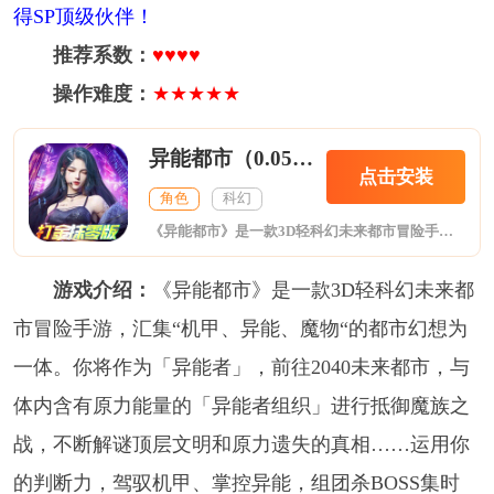
得SP顶级伙伴！
推荐系数：
♥♥♥♥
操作难度：
★★★★★
异能都市（0.05折十倍返钻打金）
点击安装
角色
科幻
《异能都市》是一款3D轻科幻未来都市冒险手游，汇集“机甲、异能、魔物“的都市幻想为一体。你将作为「异能者」，前往2040未来都市，与体内含有原力能量的「异能者组织」进行抵御魔族之战，不断解谜顶层文明和原力遗失的真相……运用你的判断力，驾驭机甲、掌控异能，组团杀BOSS集时装，战前排兵布阵，抵御异界魔物入侵，在末世的史诗打出酣畅淋漓的一战吧！你，准备好开始这段「异能」之旅了吗？
游戏介绍：
《异能都市》是一款3D轻科幻未来都
市冒险手游，汇集“机甲、异能、魔物“的都市幻想为
一体。你将作为「异能者」，前往2040未来都市，与
体内含有原力能量的「异能者组织」进行抵御魔族之
战，不断解谜顶层文明和原力遗失的真相……运用你
的判断力，驾驭机甲、掌控异能，组团杀BOSS集时