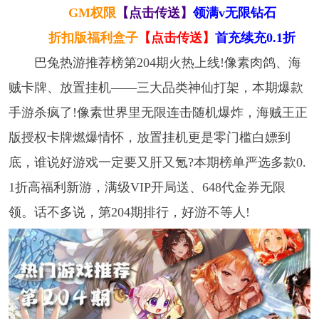
GM权限
【点击传送】
领满v无限钻石
折扣版福利盒子
【点击传送】
首充续充0.1折
巴兔热游推荐榜第204期火热上线!像素肉鸽、海
贼卡牌、放置挂机——三大品类神仙打架，本期爆款
手游杀疯了!像素世界里无限连击随机爆炸，海贼王正
版授权卡牌燃爆情怀，放置挂机更是零门槛白嫖到
底，谁说好游戏一定要又肝又氪?本期榜单严选多款0.
1折高福利新游，满级VIP开局送、648代金券无限
领。话不多说，第204期排行，好游不等人!