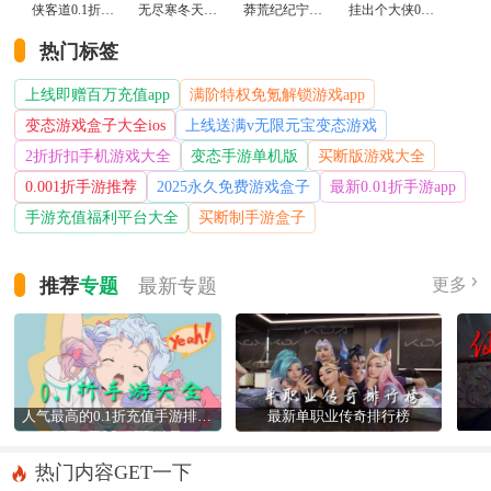
侠客道0.1折变态版
无尽寒冬天蛇新春送礼版
莽荒纪纪宁传奇0.1折送无限连抽版
挂出个大侠0.05折免单福利版
热门标签
上线即赠百万充值app
满阶特权免氪解锁游戏app
变态游戏盒子大全ios
上线送满v无限元宝变态游戏
2折折扣手机游戏大全
变态手游单机版
买断版游戏大全
0.001折手游推荐
2025永久免费游戏盒子
最新0.01折手游app
手游充值福利平台大全
买断制手游盒子
推荐
专题
最新
专题
更多
人气最高的0.1折充值手游排行榜
最新单职业传奇排行榜
热门内容GET一下