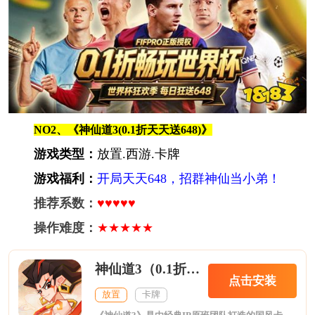
NO2、《神仙道3(0.1折天天送648)》
游戏类型：
放置.西游.卡牌
游戏福利：
开局天天648，招群神仙当小弟！
推荐系数：
♥♥♥♥♥
操作难度：
★★★★★
神仙道3（0.1折天天送648）
点击安装
放置
卡牌