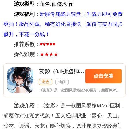
游戏类型：
角色.仙侠.动作
游戏福利：
新服专属战力转盘，升战力即可免费
爽抽！极品外观、稀有幻化直接送，颜值与实力同步
飙升，不花一分钱！
推荐系数：
♥♥♥♥♥
操作难度：
★★★★
玄影（0.1折盗帅送真充）
点击安装
角色
仙侠
《玄影》是一款国风硬核MMO巨制，颠覆你对江湖的想象！五大经典职业（昆仑、天山、少林、逍遥、天龙）随心切换，原汁原味复现经典门派秘籍，独创转生突破系统，每次突破解锁隐藏无上绝学，彻底告别“选错职业毁一生”，成长无上限。召唤盘古、后羿等上古神祇“法相”，释放毁天灭地的全屏大招，帧率稳定60FPS，带来神仙打架般的视觉盛宴与操作爽感！江湖不老，侠心不改，全服自由交易、群雄逐鹿，万人跨服帮战、师徒情缘，
游戏介绍：
《玄影》是一款国风硬核MMO巨制，
颠覆你对江湖的想象！五大经典职业（昆仑、天山、
少林、逍遥、天龙）随心切换，原汁原味复现经典门