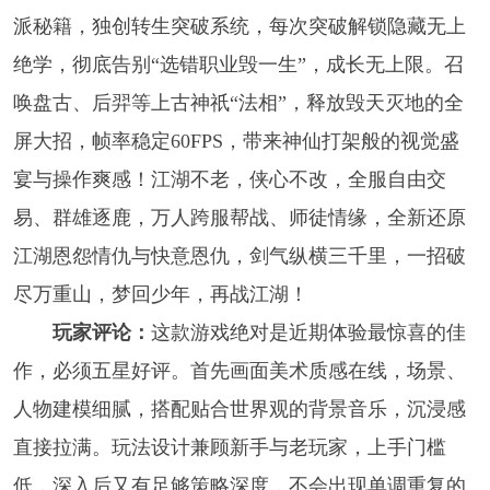
派秘籍，独创转生突破系统，每次突破解锁隐藏无上
绝学，彻底告别“选错职业毁一生”，成长无上限。召
唤盘古、后羿等上古神祇“法相”，释放毁天灭地的全
屏大招，帧率稳定60FPS，带来神仙打架般的视觉盛
宴与操作爽感！江湖不老，侠心不改，全服自由交
易、群雄逐鹿，万人跨服帮战、师徒情缘，全新还原
江湖恩怨情仇与快意恩仇，剑气纵横三千里，一招破
尽万重山，梦回少年，再战江湖！
玩家评论：
这款游戏绝对是近期体验最惊喜的佳
作，必须五星好评。首先画面美术质感在线，场景、
人物建模细腻，搭配贴合世界观的背景音乐，沉浸感
直接拉满。玩法设计兼顾新手与老玩家，上手门槛
低，深入后又有足够策略深度，不会出现单调重复的