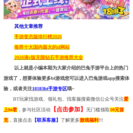
其他文章推荐
手游变态版排行榜2026
推荐十大国内最大的sf网站
2026满v版无限钻石手游推荐大全
以上就是小编本期为大家介绍的巴兔手游平台上的热门
游戏了，想要体验更多bt游戏您可以进入巴兔游戏app搜索体
验，或者关注
18183bt手游专区
哦~
BT玩家找游戏、领礼包、找客服搜索微信公众号关注
爱
【点击参加】
上bt君
，参与社区活动
无门槛领取
10元首
充
，直接点击
【联系客服】
了解更多
游戏福利
!!!