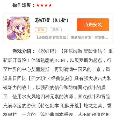
操作难度：
★★★★
彩虹橙（0.1折）
点击安装
冒险
动作
【还原端游 冒险集结 】 重新展开冒险！伴随熟悉的BGM，以贝罗斯为起点，行至世界的中心艾丽娅斯，再到满满中国风的上京，重温昔日回忆 【四大职业 经典复刻】 具有强大攻击力和破坏力的战士，以强烈的信仰和防御面对战斗的盾卫，使用水火风地四种元素的法师，喜欢战斗和冒险充满幸运的游侠 【特色副本 组队开荒】 蛇龙之巢、香格里拉、十六的月等经典副本重现，从不同难度的剧情副本到炼狱副本，挑战昔日强
游戏介绍：
《彩虹橙》【还原端游 冒险集结 】重
新展开冒险！伴随熟悉的BGM，以贝罗斯为起点，行
至世界的中心艾丽娅斯，再到满满中国风的上京，重
温昔日回忆【四大职业 经典复刻】具有强大攻击力和
破坏力的战士，以强烈的信仰和防御面对战斗的盾
卫，使用水火风地四种元素的法师，喜欢战斗和冒险
充满幸运的游侠【特色副本 组队开荒】蛇龙之巢、香
格里拉、十六的月等经典副本重现，从不同难度的剧