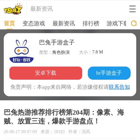
最新资讯
首页
变态游戏
最新资讯
排行榜
游戏下载
巴兔手游盒子
7.8 M
类型：
角色扮演
大小：
安卓下载
bt手游盒子
免责声明：本app来自网络，若涉嫌侵权请
联系告知
巴兔热游推荐排行榜第204期：像素、海
贼、放置三连，爆款手游盘点！
26-06-17 09:07:09
来源：18183
作者：清风