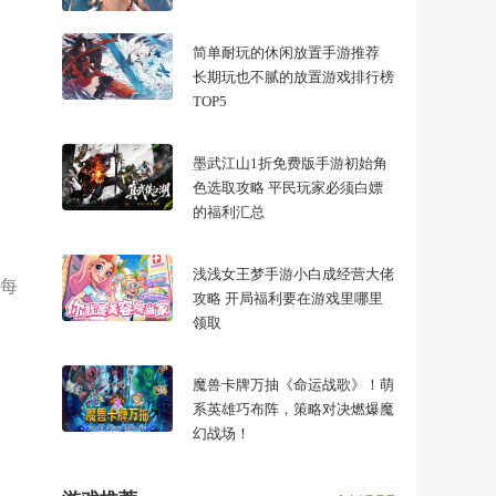
简单耐玩的休闲放置手游推荐
长期玩也不腻的放置游戏排行榜
TOP5
墨武江山1折免费版手游初始角
色选取攻略 平民玩家必须白嫖
的福利汇总
浅浅女王梦手游小白成经营大佬
，每
攻略 开局福利要在游戏里哪里
领取
魔兽卡牌万抽《命运战歌》！萌
系英雄巧布阵，策略对决燃爆魔
幻战场！