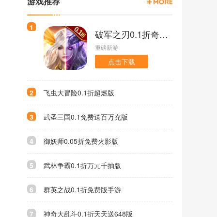
游戏推荐
1
破军之刃0.1折奇幻大陆版
重磅新游
点击下载
2
飞虫大冒险0.1折超燃版
3
武圣三国0.1免费送百万充版
4
御妖师0.05折免费火影版
5
武林争霸0.1折万元千抽版
6
群英之战0.1折免费版手游
7
神奇大乱斗0.1折天天送648版