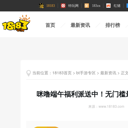
18183
18183
特玩网
特玩网
183cn
183cn
红猪
红猪
首页
最新资讯
排行榜
当前位置：
18183首页
>
bt手游专区
>
最新资讯
>
正
咪噜端午福利派送中！无门槛最高
来源：www.18183.com