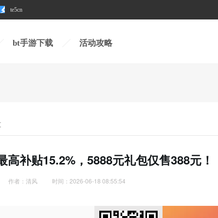
te5cn
te5cn
bt手游下载
活动攻略
文
补贴15.2%，5888元礼包仅售388元！
作者：清风
时间：2026-06-18 08:55:54