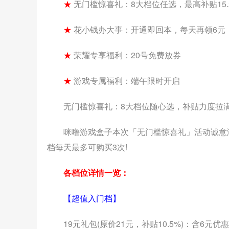
★
无门槛惊喜礼：8大档位任选，最高补贴15.
★
花小钱办大事：开通即回本，每天再领6元
★
荣耀专享福利：20号免费放券
★
游戏专属福利：端午限时开启
无门槛惊喜礼：8大档位随心选，补贴力度拉
咪噜游戏盒子本次「无门槛惊喜礼」活动诚意
档每天最多可购买3次!
各档位详情一览：
【超值入门档】
19元礼包(原价21元，补贴10.5%)：含6元优