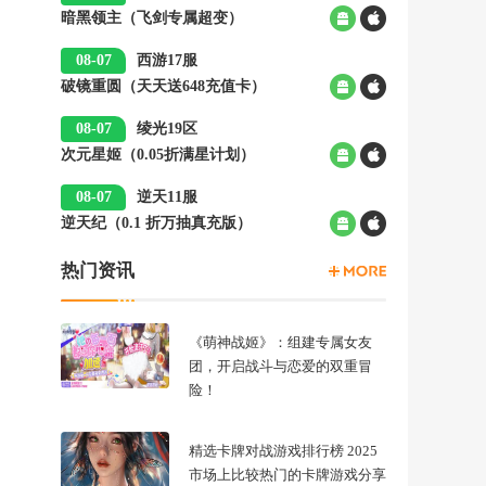
暗黑领主（飞剑专属超变）
00:05
08-07
西游17服
破镜重圆（天天送648充值卡）
00:05
08-07
绫光19区
次元星姬（0.05折满星计划）
00:05
08-07
逆天11服
逆天纪（0.1 折万抽真充版）
00:05
热门资讯
《萌神战姬》：组建专属女友
团，开启战斗与恋爱的双重冒
险！
精选卡牌对战游戏排行榜 2025
市场上比较热门的卡牌游戏分享