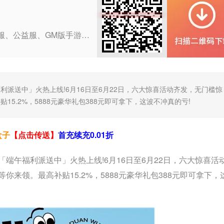
咪噜bt盒子是一款提供海量BT服、公益服、GM版手游折扣、礼包等福利的手游盒子!折扣手游，任意金额3折起!24小时即充即返，自动打折，终生折扣!
派送中」火热上线!6月16日至6月22日，六大惊喜活动齐发，无门槛惊
5.2%，5888元豪华礼包388元即可拿下，这波不冲真的亏!
盒子
【点击传送】
首充续充0.01折
端午福利派送中」火热上线!6月16日至6月22日，六大惊喜活
来领。最高补贴15.2%，5888元豪华礼包388元即可拿下，