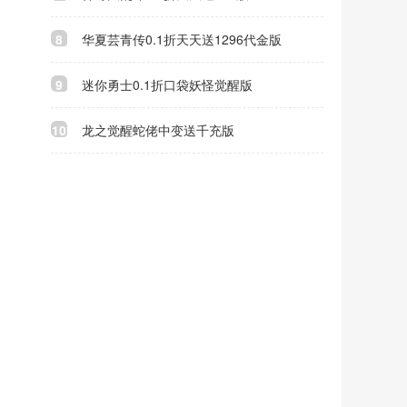
8
华夏芸青传0.1折天天送1296代金版
9
迷你勇士0.1折口袋妖怪觉醒版
10
龙之觉醒蛇佬中变送千充版