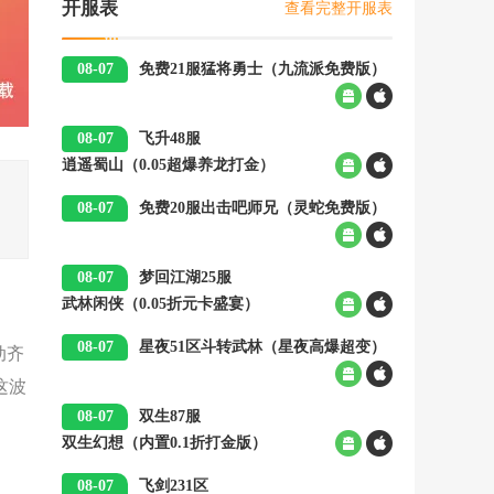
查看完整开服表
开服表
08-07
免费21服
猛将勇士（九流派免费版）
00:05
08-07
飞升48服
逍遥蜀山（0.05超爆养龙打金）
00:05
08-07
免费20服
出击吧师兄（灵蛇免费版）
00:05
08-07
梦回江湖25服
武林闲侠（0.05折元卡盛宴）
00:05
08-07
星夜51区
斗转武林（星夜高爆超变）
动齐
00:05
这波
08-07
双生87服
双生幻想（内置0.1折打金版）
00:05
08-07
飞剑231区