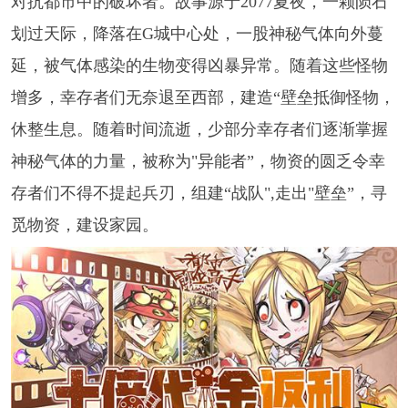
对抗都市中的破坏者。故事源于2077夏夜，一颗陨石
划过天际，降落在G城中心处，一股神秘气体向外蔓
延，被气体感染的生物变得凶暴异常。随着这些怪物
增多，幸存者们无奈退至西部，建造“壁垒抵御怪物，
休整生息。随着时间流逝，少部分幸存者们逐渐掌握
神秘气体的力量，被称为"异能者”，物资的圆乏令幸
存者们不得不提起兵刃，组建“战队",走出"壁垒”，寻
觅物资，建设家园。