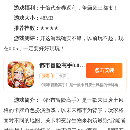
游戏福利：
十倍代金券返利，争霸废土都市！
游戏大小：
48MB
推荐指数：
★★★★
游戏测评：
开这游戏确实不错，以前玩不起，现
在0.05，一定要好好玩玩！
都市冒险高手0.05十倍代金返利
点击安装
麦游
卡牌
《都市冒险高手》是一款末日废土风格的卡牌角色扮演游戏，以未来都市为背景，玩家将面对不同的地图、关卡和变异生物来构筑最强"异能者对抗都市中的破坏者。故事源于2077夏夜，一颗陨石划过天际，降落在G城中心处，一股神秘气体向外蔓延，被气体感染的生物变得凶暴异常。随着这些怪物增多，幸存者们无奈退至西部，建造“壁垒抵御怪物，休整生息。随着时间流逝，少部分幸存者们逐渐掌握神秘气体的力量，被称为"异能者”，物资
游戏简介：
《都市冒险高手》是一款末日废土风
格的卡牌角色扮演游戏，以未来都市为背景，玩家将
面对不同的地图、关卡和变异生物来构筑最强"异能者