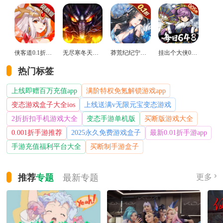
侠客道0.1折变态版
无尽寒冬天蛇新春送礼版
莽荒纪纪宁传奇0.1折送无限连抽版
挂出个大侠0.05折免单福利版
热门标签
上线即赠百万充值app
满阶特权免氪解锁游戏app
变态游戏盒子大全ios
上线送满v无限元宝变态游戏
2折折扣手机游戏大全
变态手游单机版
买断版游戏大全
0.001折手游推荐
2025永久免费游戏盒子
最新0.01折手游app
手游充值福利平台大全
买断制手游盒子
推荐
专题
最新
专题
更多