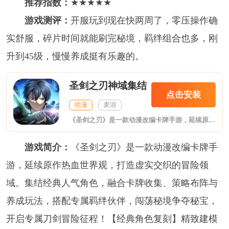
推荐指数：
★★★★★
游戏测评：
开服玩到现在快两周了，零压操作确
实舒服，碎片时间就能刷完秘境，羁绊组合也多，刚
升到45级，慢慢养成挺有乐趣的。
圣剑之刃神域集结
点击安装
动漫
麦游
《圣剑之刃》是一款动漫改编卡牌手游，延续原作热血世界观，打造虚实交织的冒险领域。集结经典人气角色，融合卡牌收集、策略布阵与养成玩法，搭配专属羁绊伙伴，闯荡秘境争夺秘宝，开启专属刀剑冒险征程！【经典角色复刻】精致建模打磨细节质感，深度刻画原著人气角色！桐人冷峻飒爽、亚丝娜灵动柔美，贴合角色独有气质，颜值画质双在线，满足收集养成喜好！【策略羁绊对战】多样职业随心挑选，角色专属技能各具特色！自由搭配技能
游戏简介：
《圣剑之刃》是一款动漫改编卡牌手
游，延续原作热血世界观，打造虚实交织的冒险领
域。集结经典人气角色，融合卡牌收集、策略布阵与
养成玩法，搭配专属羁绊伙伴，闯荡秘境争夺秘宝，
开启专属刀剑冒险征程！【经典角色复刻】精致建模