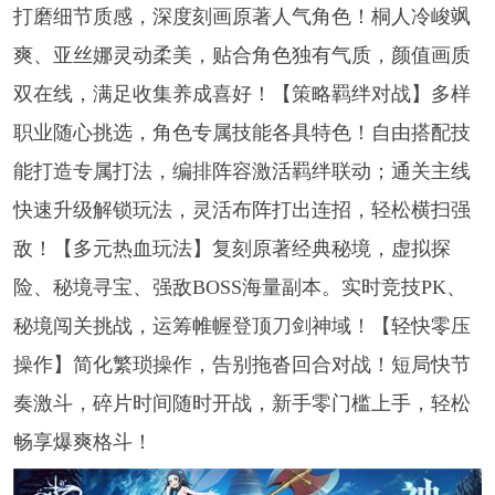
打磨细节质感，深度刻画原著人气角色！桐人冷峻飒
爽、亚丝娜灵动柔美，贴合角色独有气质，颜值画质
双在线，满足收集养成喜好！【策略羁绊对战】多样
职业随心挑选，角色专属技能各具特色！自由搭配技
能打造专属打法，编排阵容激活羁绊联动；通关主线
快速升级解锁玩法，灵活布阵打出连招，轻松横扫强
敌！【多元热血玩法】复刻原著经典秘境，虚拟探
险、秘境寻宝、强敌BOSS海量副本。实时竞技PK、
秘境闯关挑战，运筹帷幄登顶刀剑神域！【轻快零压
操作】简化繁琐操作，告别拖沓回合对战！短局快节
奏激斗，碎片时间随时开战，新手零门槛上手，轻松
畅享爆爽格斗！