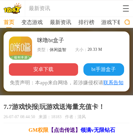
最新资讯
首页
变态游戏
最新资讯
排行榜
游戏下载
咪噜bt盒子
20.33 M
类型：
休闲益智
大小：
安卓下载
bt手游盒子
免责声明：本app来自网络，若涉嫌侵权请
联系告知
7.7游戏快报|玩游戏送海量充值卡！
26-07-07 08:44:50
来源：18183
作者：清风
GM权限
【点击传送】
领满v无限钻石