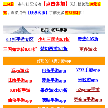
【点击参加】
上bt君
，参与社区活动
无门槛领取
10元首
充
，直接点击
【联系客服】
了解更多
游戏福利
!!!
热门bt游戏推荐
奇迹0.05折
0.1折手游专区
少年三国志0.1折
梦幻西游0.1折
三国如龙传0.05折
更多游戏
好用的0.1折手游app
3733手游app
玩go游戏
巴兔手游app
米粒游app
咪噜手游app
爱趣手游app
u2game手游
0.01折手游
果盘游戏0.1折
更多bt手游app
仙侠手游app
嘿咕手游app