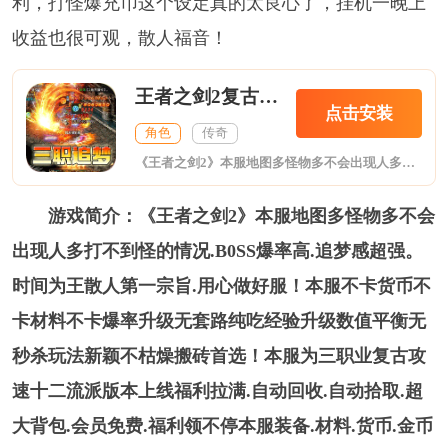
利，打怪爆充币这个设定真的太良心了，挂机一晚上
收益也很可观，散人福音！
王者之剑2复古攻速十二流派
点击安装
角色
传奇
《王者之剑2》本服地图多怪物多不会出现人多打不到怪的情况.B0SS爆率高.追梦感超强。时间为王散人第一宗旨.用心做好服！本服不卡货币不卡材料不卡爆率升级无套路纯吃经验升级数值平衡无秒杀玩法新颖不枯燥搬砖首选！本服为三职业复古攻速十二流派版本上线福利拉满.自动回收.自动拾取.超大背包.会员免费.福利领不停本服装备.材料.货币.金币消耗为主通通都可免费获得.散人玩家的不二选择！
游戏简介：《王者之剑2》本服地图多怪物多不会
出现人多打不到怪的情况.B0SS爆率高.追梦感超强。
时间为王散人第一宗旨.用心做好服！本服不卡货币不
卡材料不卡爆率升级无套路纯吃经验升级数值平衡无
秒杀玩法新颖不枯燥搬砖首选！本服为三职业复古攻
速十二流派版本上线福利拉满.自动回收.自动拾取.超
大背包.会员免费.福利领不停本服装备.材料.货币.金币