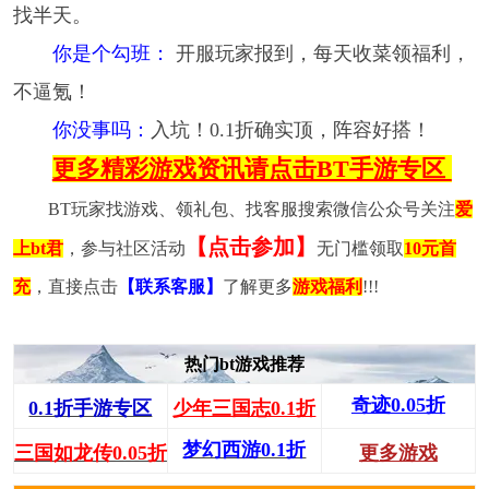
找半天。
你是个勾班：
开服玩家报到，每天收菜领福利，
不逼氪！​
你没事吗：
入坑！0.1折确实顶，阵容好搭！
更多精彩游戏资讯请点击BT手游专区
BT玩家找游戏、领礼包、找客服搜索微信公众号关注
爱
【点击参加】
上bt君
，参与社区活动
无门槛领取
10元首
充
，直接点击
【联系客服】
了解更多
游戏福利
!!!
热门bt游戏推荐
奇迹0.05折
0.1折手游专区
少年三国志0.1折
梦幻西游0.1折
三国如龙传0.05折
更多游戏