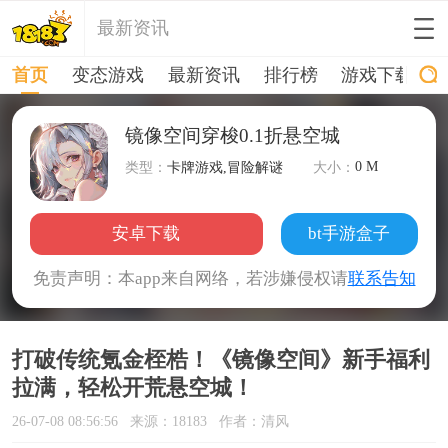
最新资讯
首页
变态游戏
最新资讯
排行榜
游戏下载
镜像空间穿梭0.1折悬空城
0 M
类型：
卡牌游戏,冒险解谜
大小：
安卓下载
bt手游盒子
免责声明：本app来自网络，若涉嫌侵权请
联系告知
打破传统氪金桎梏！《镜像空间》新手福利
拉满，轻松开荒悬空城！
26-07-08 08:56:56
来源：18183
作者：清风