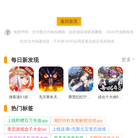
返回首页
免责声明：文中图文均来自网络，如有侵权请联系删除，18183手游网发布
此文仅为传递信息，不代表18183认同其观点或证实其描述。
每日新发现
更多
侠客道0.1折变态版
无尽寒冬天蛇新春送礼版
莽荒纪纪宁传奇0.1折送无限连抽版
挂出个大侠0.05折免单福利版
热门标签
上线即赠百万充值app
满阶特权免氪解锁游戏app
变态游戏盒子大全ios
上线送满v无限元宝变态游戏
2折折扣手机游戏大全
变态手游单机版
买断版游戏大全