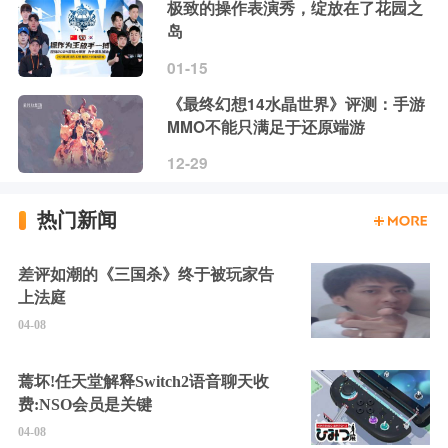
极致的操作表演秀，绽放在了花园之
岛
01-15
《最终幻想14水晶世界》评测：手游
MMO不能只满足于还原端游
12-29
热门新闻
差评如潮的《三国杀》终于被玩家告
上法庭
04-08
蔫坏!任天堂解释Switch2语音聊天收
费:NSO会员是关键
04-08