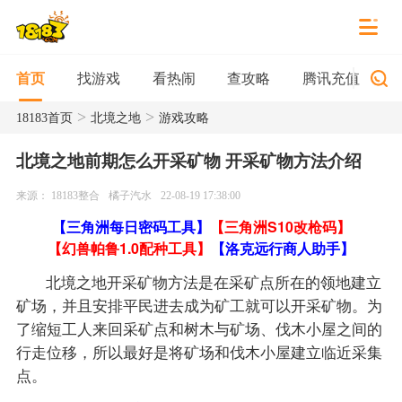
找游戏
看热闹
查攻略
腾讯充值
首页
>
>
18183首页
北境之地
游戏攻略
北境之地前期怎么开采矿物 开采矿物方法介绍
来源： 18183整合
橘子汽水
22-08-19 17:38:00
【三角洲每日密码工具】
【三角洲S10改枪码】
【幻兽帕鲁1.0配种工具】
【洛克远行商人助手】
北境之地开采矿物方法是在采矿点所在的领地建立
矿场，并且安排平民进去成为矿工就可以开采矿物。为
了缩短工人来回采矿点和树木与矿场、伐木小屋之间的
行走位移，所以最好是将矿场和伐木小屋建立临近采集
点。