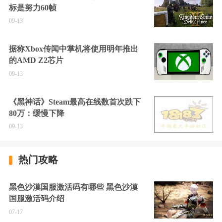
标是努力60帧
09-13
据称Xbox传闻中掌机将使用明年推出
的AMD Z2芯片
09-13
《黑神话》Steam最高在线数首次跌下
80万：缓慢下降
09-13
热门攻略
黑色沙漠国服激活码有哪些 黑色沙漠
国服激活码介绍
07-17