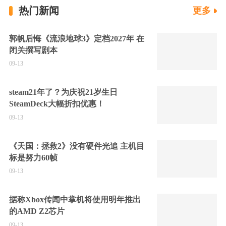
热门新闻
更多
郭帆后悔《流浪地球3》定档2027年 在
闭关撰写剧本
09-13
steam21年了？为庆祝21岁生日
SteamDeck大幅折扣优惠！
09-13
《天国：拯救2》没有硬件光追 主机目
标是努力60帧
09-13
据称Xbox传闻中掌机将使用明年推出
的AMD Z2芯片
09-13