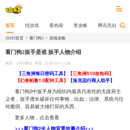
找游戏
看热闹
查攻略
腾讯充值
首页
>
>
18183首页
看门狗2
游戏攻略
看门狗2扳手是谁 扳手人物介绍
来源： 18183整合
阿姜
22-09-30 11:22:49
【三角洲每日密码工具】
【三角洲S10改枪码】
【幻兽帕鲁1.0配种工具】
【洛克远行商人助手】
看门狗2中扳手身为组织内最具代表性的无政府主
义者，扳手擅长破坏任何事物，比如：法律、系统与任
何脆弱、容易被大锤打坏的东西。
更多人物，点击查看
>>>看门狗2全人物背景故事介绍<<<