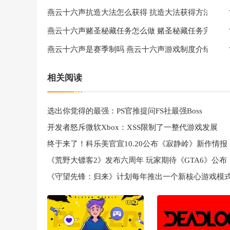
燕云十六声抗造大法怎么获得 抗造大法获得方法一览
燕云十六声赌圣秘藏任务怎么做 赌圣秘藏任务完成图
燕云十六声是赛季制吗 燕云十六声游戏制度介绍
相关阅读
选出你觉得的最强：PS官推提问FS社最强Boss
开发者怒斥微软Xbox：XSS限制了一整代游戏发展
终于来了！科乐美官宣10.20公布《寂静岭》新作情报
《荒野大镖客2》发布六周年 玩家期待《GTA6》公布
《守望先锋：归来》计划每年推出一个新核心游戏模