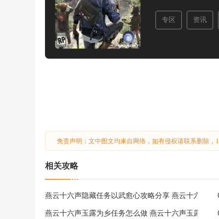
专区
资讯
免责声明：文中图文均来自网络，如有侵权请联系删除，18
相关攻略
燕云十六声隐藏任务以武愈心攻略分享 燕云十六声隐
燕云十六声玉露为乡任务怎么做 燕云十六声玉露为乡