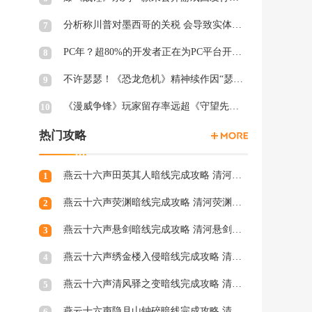
分析称川普对墨西哥的关税 会导致实体游戏价格上涨
7
PC年？超80%的开发者正在为PC平台开发游戏 NS2为8%
8
不许瑟瑟！《恐龙危机》精神续作因“瑟瑟Mod”拒绝登陆PC
9
《漫威争锋》玩家留存率远超《守望先锋2》、《绝地潜兵2》等游戏
10
热门攻略
燕云十六声田英其人暗线完成攻略 清河田英其人暗涌怎么触发
1
燕云十六声荧渊暗线完成攻略 清河荧渊暗涌怎么触发
2
燕云十六声悬剑暗线完成攻略 清河悬剑暗涌怎么触发
3
燕云十六声绣金楼入侵暗线完成攻略 清河绣金楼入侵暗涌怎么触发
4
燕云十六声清风驿之变暗线完成攻略 清河清风驿之变暗涌怎么触发
5
燕云十六声隐月山钟碎暗线完成攻略 清河隐月山钟碎暗涌怎么触发
6