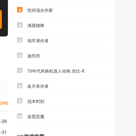
3
世间顶尖作家
4
满屋猫咪
5
地牢潜伏者
6
迪托邦
7
70年代风格机器人动画 杰比-X
8
血月幸存者
9
伐木时刻
10
放置恶魔
间介绍
-28
-31