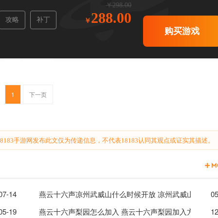
￥298.00
288.00
攻略
补丁
购买游戏
1
下一页
183手游网发布此文仅为传递信息，不代表18183认同其观点或证实其描述。
藏任务以武愈心怎么解锁
07-14
燕云十六声凉州武威山什么时候开放 凉州武威山开放时
05
任务攻略介绍
05-19
燕云十六声梨园怎么加入 燕云十六声梨园加入方法介绍
12