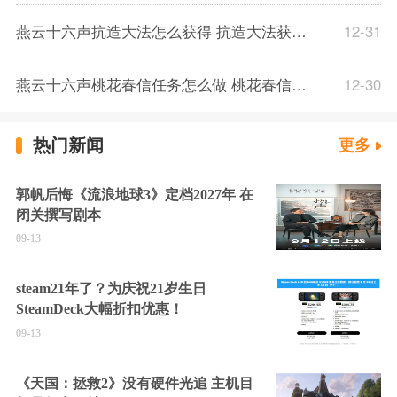
燕云十六声抗造大法怎么获得 抗造大法获得方法一览
12-31
燕云十六声桃花春信任务怎么做 桃花春信任务完成图文攻略
12-30
热门新闻
更多
郭帆后悔《流浪地球3》定档2027年 在
闭关撰写剧本
09-13
steam21年了？为庆祝21岁生日
SteamDeck大幅折扣优惠！
09-13
《天国：拯救2》没有硬件光追 主机目