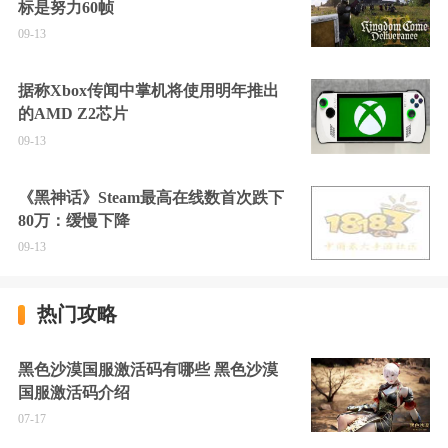
标是努力60帧
09-13
据称Xbox传闻中掌机将使用明年推出
的AMD Z2芯片
09-13
《黑神话》Steam最高在线数首次跌下
80万：缓慢下降
09-13
热门攻略
黑色沙漠国服激活码有哪些 黑色沙漠
国服激活码介绍
07-17