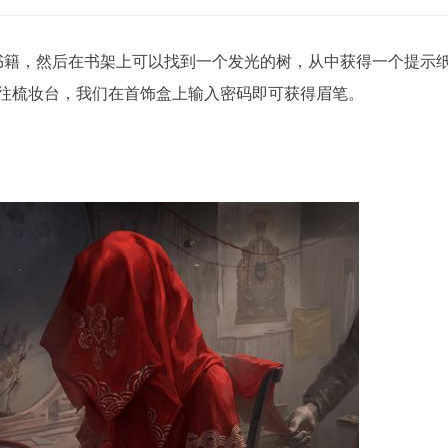
书籍，然后在书架上可以找到一个发光的树，从中获得一个提示
前往梳妆台，我们在首饰盒上输入密码即可获得眉笔。