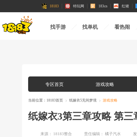
18183
特玩网
183cn
红猪
找手游
找单机
看热闹
专区首页
游戏攻略
当前位置：
18183首页
纸嫁衣5无间梦境
游戏攻略
纸嫁衣3第三章攻略 第
来源：
18183整合
责任编辑：
橘子汽水
发