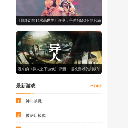
《最终幻想14水晶世界》评测：手游MMO不能只满
足于还原端游
迟来的《异人之下游戏》评测： 漫改游戏的刻板印
象如何推翻？
最新游戏
1
神与杀戮
2
披萨店模拟