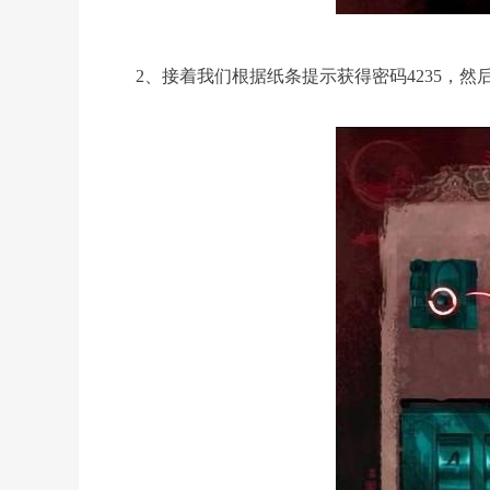
2、接着我们根据纸条提示获得密码4235，