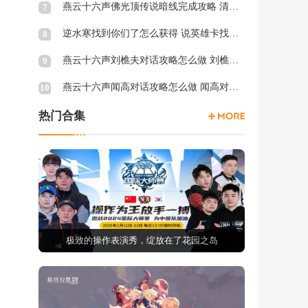
燕云十六声佛光顶传说暗线完成攻略 清河佛光顶传说暗涌怎么触发
7
逆水寒找到你们了怎么获得 说英雄卡找到你们了获得方法
8
燕云十六声刘樵夫对话攻略怎么做 刘樵夫对话结交攻略一览
9
燕云十六声闻高对话攻略怎么做 闻高对话结交攻略一览
10
热门合集
极致的操作表演秀，绽放在了花园之岛