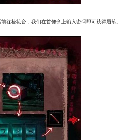
然后前往梳妆台，我们在首饰盒上输入密码即可获得眉笔。