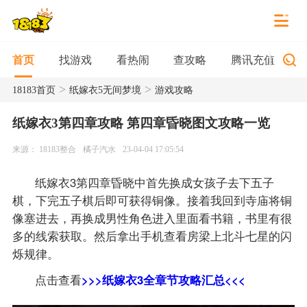
找游戏
看热闹
查攻略
腾讯充值
首页
>
>
18183首页
纸嫁衣5无间梦境
游戏攻略
纸嫁衣3第四章攻略 第四章昏晓图文攻略一览
来源： 18183整合
橘子汽水
23-04-04 17:05:54
纸嫁衣3第四章昏晓中首先换成女孩子去下五子
棋，下完五子棋后即可获得铜像。接着我回到寺庙将铜
像塞进去，再换成男性角色进入里面看书籍，书里有很
多的线索获取。然后拿出手机查看房梁上北斗七星的闪
烁规律。
点击查看
>>>纸嫁衣3全章节攻略汇总<<<