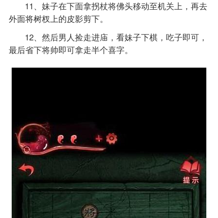
11、妹子在下面拿拐杖将佛头移动至机关上，再去
外面将树杈上的皮影剪下。
12、然后男人捡走进庙，看妹子下棋，吃子即可，
最后省下将帅即可拿走半个喜字。