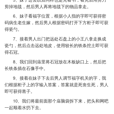
剪掉地毯，然后男人再将地毯下的物品拿走。
6、妹子看福字位置，根据小人指的字即可获得密
码病生老生嫁，然后男人根据密码打开下方柜子即可获
得瓷勺。
7、接着男人出门把远处石盘上的小王八拿走换成
瓷勺，然后点击远处地皮，使用较长的铁条挖土即可获
得石冠。
8、我们回到庙里将石冠放在木板缺口上，然后把
长铁条插在石像手中。
9、接着在妹子下去后男人调节福字机关的字，我
们根据柜子上的字输入答案，答案就是死丧生死，男人
即可获得凿子。
10、我们将最前面那个庙脑袋拆下来，把头和网吧
一起顺着水扔下去。