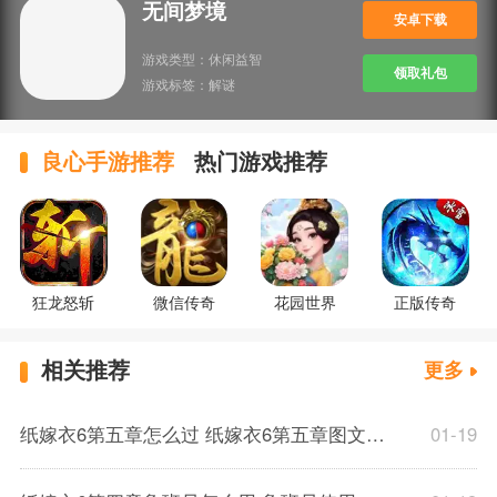
无间梦境
安卓下载
游戏类型：
休闲益智
领取礼包
游戏标签：
解谜
良心手游推荐
热门游戏推荐
狂龙怒斩
微信传奇
花园世界
正版传奇
相关推荐
更多
纸嫁衣6第五章怎么过 纸嫁衣6第五章图文攻略
01-19