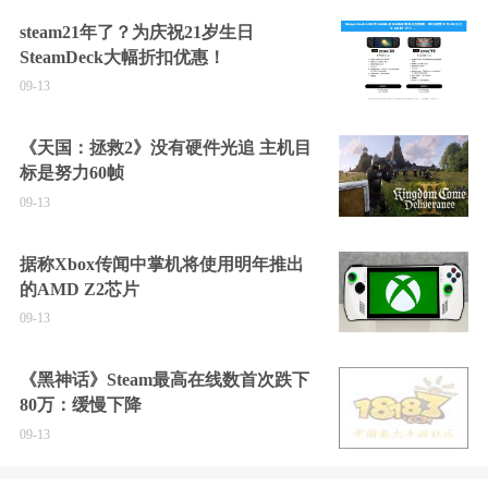
steam21年了？为庆祝21岁生日
SteamDeck大幅折扣优惠！
09-13
《天国：拯救2》没有硬件光追 主机目
标是努力60帧
09-13
据称Xbox传闻中掌机将使用明年推出
的AMD Z2芯片
09-13
《黑神话》Steam最高在线数首次跌下
80万：缓慢下降
09-13