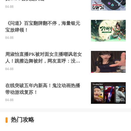
04-08
《问道》百宝翻牌翻不停，海量银元
宝放肆领！
04-08
周淑怡直播PK被对面女主播嘲讽老女
人！跳擦边舞被封，网友直呼：没边
硬擦封的好！
04-08
在线突破五年内新高！鬼泣动画热播
带动游戏复苏！
04-08
热门攻略