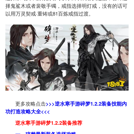
择鬼鲨木或者裴敬手镯，戒指选择明灯戒，没有的话可
以用万灵契戒·重铸或81百炼戒指过渡。
更多攻略点击
>>>逆水寒手游碎梦1.2.2装备技能内
功打造攻略大全<<<
逆水寒手游碎梦1.2.2装备推荐
一、碎梦最新装备选择攻略