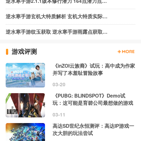
逆水寒手游2.1.1版本修行潜力 164点潜力点获取
逆水寒手游玄机大特质解析 玄机大特质实际效果
逆水寒手游纹玉获取 逆水寒手游雨露点获取方式
游戏评测
《inZOI云族裔》试玩：高中成为作家
并写了本羞耻冒险故事
03-20
《PUBG: BLINDSPOT》Demo试
玩：这可能是育碧公司最想做的游戏
03-11
高达SD世纪永恒测评：高达IP游戏一
次大胆的玩法尝试