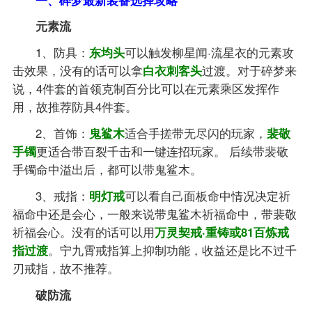
元素流
1、防具：
东均头
可以触发柳星闻·流星衣的元素攻
击效果，没有的话可以拿
白衣刺客头
过渡。对于碎梦来
说，4件套的首领克制百分比可以在元素乘区发挥作
用，故推荐防具4件套。
2、首饰：
鬼鲨木
适合手搓带无尽闪的玩家，
裴敬
手镯
更适合带百裂千击和一键连招玩家。 后续带裴敬
手镯命中溢出后，都可以带鬼鲨木。
3、戒指：
明灯戒
可以看自己面板命中情况决定祈
福命中还是会心，一般来说带鬼鲨木祈福命中，带裴敬
祈福会心。没有的话可以用
万灵契戒·重铸或81百炼戒
指过渡
。宁九霄戒指算上抑制功能，收益还是比不过千
刃戒指，故不推荐。
破防流