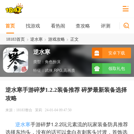
找游戏
看热闹
查攻略
评测
新游
首页
>
>
>
18183首页
逆水寒
游戏攻略
正文
逆水寒
安卓下载
类型：角色扮演
领取礼包
特征：武侠,RPG,高画质
逆水寒手游碎梦1.2.2装备推荐 碎梦最新装备选择
攻略
来源：18183整合
茉莉
24-01-04 09:47:50
逆水寒
手游碎梦1.2.2玩元素流的玩家装备防具推荐
选择东均头，没有的话可以拿白衣刺客头过渡，首饰选