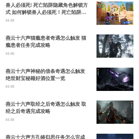
兽人必须死! 死亡陷阱隐藏角色解锁方
式 如何解锁兽人必须死！死亡陷阱中
的隐藏角色
04-08
燕云十六声猫瘾患者奇遇怎么触发 猫
瘾患者任务完成攻略
04-08
燕云十六声神秘的借条奇遇怎么触发
绝世财宝秘籍好酒位置一览
04-08
燕云十六声取经之后奇遇怎么触发 取
经之后奇遇完成攻略
04-08
燕云十六声方孔铸归思任务怎么完成