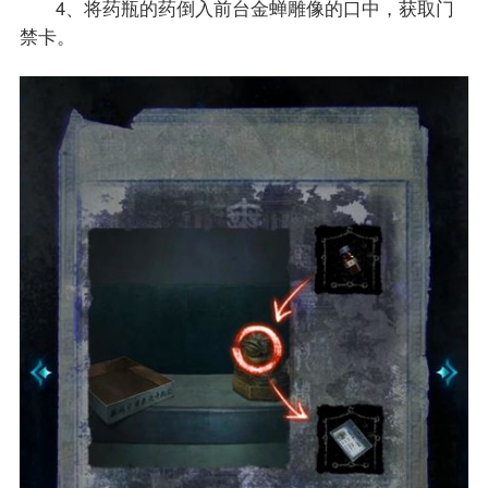
4、将药瓶的药倒入前台金蝉雕像的口中，获取门
禁卡。