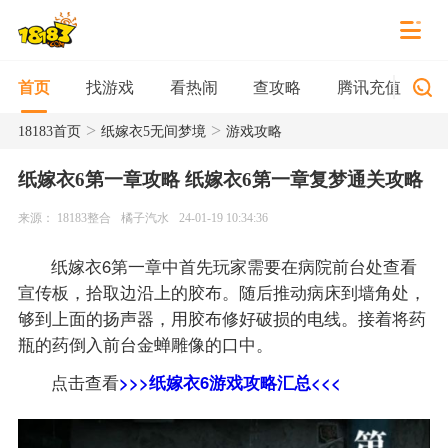
找游戏
看热闹
查攻略
腾讯充值
首页
>
>
18183首页
纸嫁衣5无间梦境
游戏攻略
纸嫁衣6第一章攻略 纸嫁衣6第一章复梦通关攻略
来源： 18183整合
橘子汽水
24-01-19 10:34:36
纸嫁衣6第一章中首先玩家需要在病院前台处查看
宣传板，拾取边沿上的胶布。随后推动病床到墙角处，
够到上面的扬声器，用胶布修好破损的电线。接着将药
瓶的药倒入前台金蝉雕像的口中。
点击查看
>>>纸嫁衣6游戏攻略汇总<<<