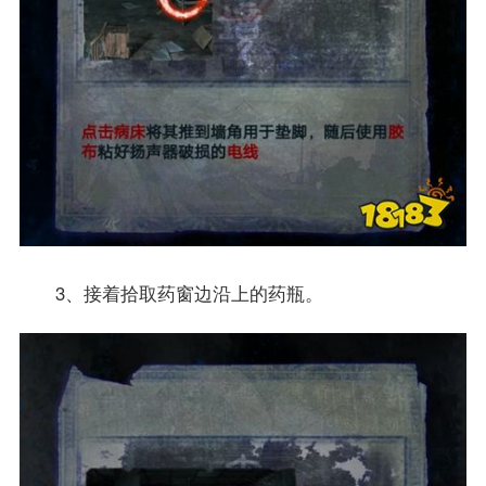
3、接着拾取药窗边沿上的药瓶。