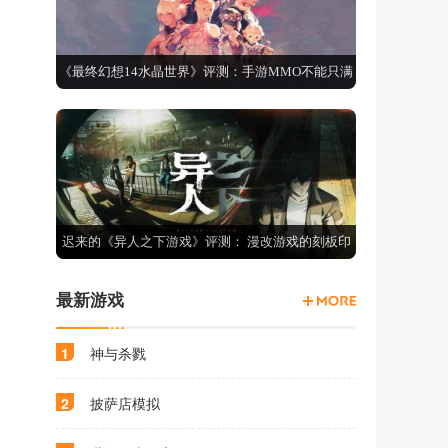
《最终幻想14水晶世界》评测：手游MMO不能只满
足于还原端游
迟来的《异人之下游戏》评测： 漫改游戏的刻板印
象如何推翻？
最新游戏
1
神与杀戮
2
披萨店模拟