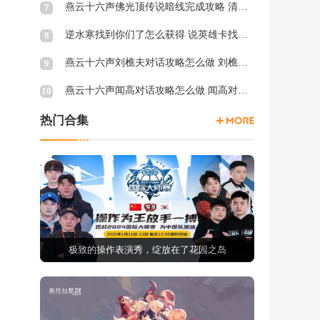
燕云十六声佛光顶传说暗线完成攻略 清河佛光顶传说暗涌怎么触发
7
逆水寒找到你们了怎么获得 说英雄卡找到你们了获得方法
8
燕云十六声刘樵夫对话攻略怎么做 刘樵夫对话结交攻略一览
9
燕云十六声闻高对话攻略怎么做 闻高对话结交攻略一览
10
热门合集
极致的操作表演秀，绽放在了花园之岛