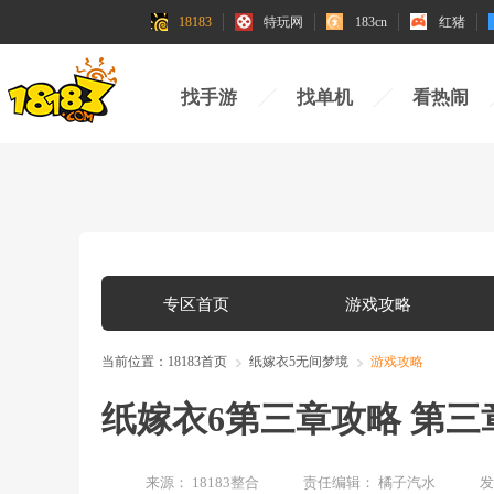
18183
特玩网
183cn
红猪
找手游
找单机
看热闹
专区首页
游戏攻略
当前位置：
18183首页
纸嫁衣5无间梦境
游戏攻略
纸嫁衣6第三章攻略 第
来源：
18183整合
责任编辑：
橘子汽水
发