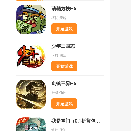
萌萌方块H5
塔防·策略
开始游戏
少年三国志
卡牌·回合
开始游戏
剑镇三界H5
挂机·仙侠
开始游戏
我是掌门（0.1折背包乱斗）
塔防·休闲