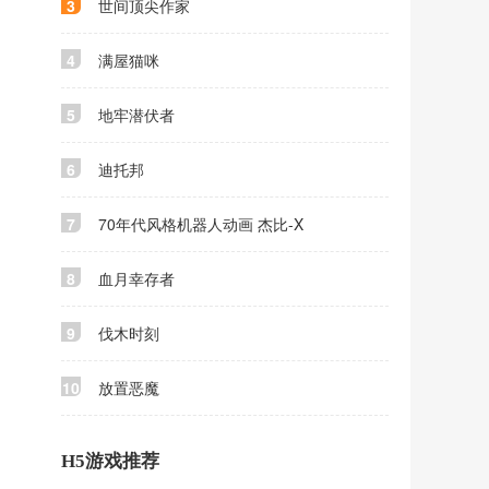
3
世间顶尖作家
4
满屋猫咪
5
地牢潜伏者
6
迪托邦
7
70年代风格机器人动画 杰比-X
8
血月幸存者
9
伐木时刻
10
放置恶魔
H5游戏推荐