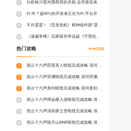
分析称川普对墨西哥的关税 会导致实体游戏价格上涨
7
PC年？超80%的开发者正在为PC平台开发游戏 NS2为8%
8
不许瑟瑟！《恐龙危机》精神续作因“瑟瑟Mod”拒绝登陆PC
9
《漫威争锋》玩家留存率远超《守望先锋2》、《绝地潜兵2》等游戏
10
热门攻略
燕云十六声田英其人暗线完成攻略 清河田英其人暗涌怎么触发
1
燕云十六声荧渊暗线完成攻略 清河荧渊暗涌怎么触发
2
燕云十六声悬剑暗线完成攻略 清河悬剑暗涌怎么触发
3
燕云十六声绣金楼入侵暗线完成攻略 清河绣金楼入侵暗涌怎么触发
4
燕云十六声清风驿之变暗线完成攻略 清河清风驿之变暗涌怎么触发
5
燕云十六声隐月山钟碎暗线完成攻略 清河隐月山钟碎暗涌怎么触发
6