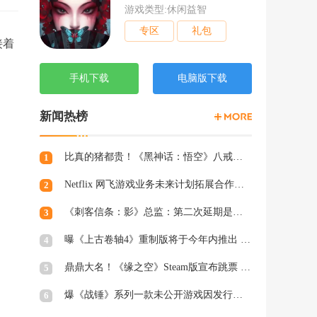
游戏类型:休闲益智
专区
礼包
接着
手机下载
电脑版下载
新闻热榜
比真的猪都贵！《黑神话：悟空》八戒手办开订：根根分明的猪毛
1
Netflix 网飞游戏业务未来计划拓展合作和家庭类游戏
2
《刺客信条：影》总监：第二次延期是因为屋顶太复杂
3
曝《上古卷轴4》重制版将于今年内推出 虚幻5加持
4
鼎鼎大名！《缘之空》Steam版宣布跳票 将延期至2月28日发售
5
爆《战锤》系列一款未公开游戏因发行商撤资而夭折，开发被迫中断
6