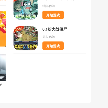
塔防·休闲
开始游戏
0.1折大战僵尸
射击·休闲
开始游戏
斯