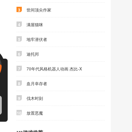
3
世间顶尖作家
4
满屋猫咪
5
地牢潜伏者
6
迪托邦
7
70年代风格机器人动画 杰比-X
8
血月幸存者
9
伐木时刻
10
放置恶魔