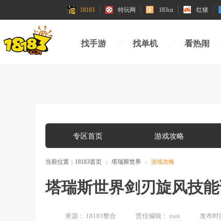
18183
特玩网
183cn
红猪
找手游
找单机
看热闹
专区首页
游戏攻略
当前位置：
18183首页
塔瑞斯世界
游戏攻略
塔瑞斯世界剑刃旋风技能
来源：
18183整合
责任编辑：
root
发布时