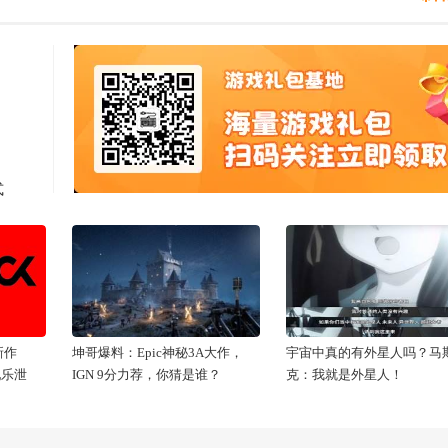
式
新作
坤哥爆料：Epic神秘3A大作，
宇宙中真的有外星人吗？马
配乐泄
IGN 9分力荐，你猜是谁？
克：我就是外星人！