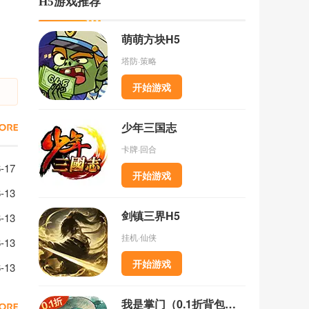
H5游戏推荐
萌萌方块H5
塔防·策略
开始游戏
少年三国志
卡牌·回合
-17
开始游戏
出手法介绍
-13
剑镇三界H5
法介绍
-13
挂机·仙侠
-13
开始游戏
略
-13
我是掌门（0.1折背包乱斗）