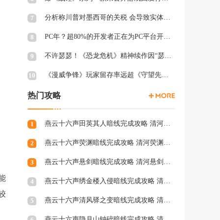
分析称川普对墨西哥的关税 会导致实体游戏价格上涨
7
PC年？超80%的开发者正在为PC平台开发游戏 NS2为8%
8
不许瑟瑟！《恐龙危机》精神续作因“瑟瑟Mod”拒绝登陆PC
9
《漫威争锋》玩家留存率远超《守望先锋2》、《绝地潜兵2》等游戏
10
热门攻略
燕云十六声田英其人暗线完成攻略 清河田英其人暗涌怎么触发
1
燕云十六声荧渊暗线完成攻略 清河荧渊暗涌怎么触发
2
燕云十六声悬剑暗线完成攻略 清河悬剑暗涌怎么触发
3
能
燕云十六声绣金楼入侵暗线完成攻略 清河绣金楼入侵暗涌怎么触发
4
较
燕云十六声清风驿之变暗线完成攻略 清河清风驿之变暗涌怎么触发
5
燕云十六声隐月山钟碎暗线完成攻略 清河隐月山钟碎暗涌怎么触发
6