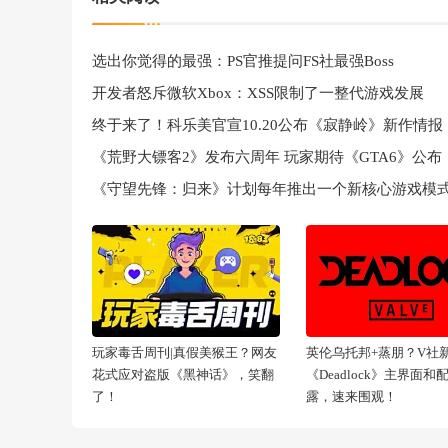
选出你觉得的最强：PS官推提问FS社最强Boss
开发者怒斥微软Xbox：XSS限制了一整代游戏发展
终于来了！科乐美官宣10.20公布《寂静岭》新作情报
《荒野大镖客2》发布六周年 玩家期待《GTA6》公布
《守望先锋：归来》计划每年推出一个新核心游戏模
玩家毒舌周刊|真假美猴王？网友
英伦乌托邦+蒸朋？V社
花式应对盗版《黑神话》，笑翻
《Deadlock》主界面和
了！
露，速来围观！