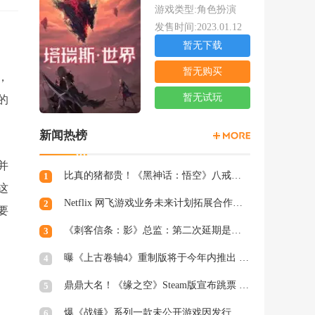
游戏类型:角色扮演
发售时间:2023.01.12
暂无下载
暂无购买
，
暂无试玩
的
新闻热榜
并
比真的猪都贵！《黑神话：悟空》八戒手办开订：根根分明的猪毛
1
这
Netflix 网飞游戏业务未来计划拓展合作和家庭类游戏
2
要
《刺客信条：影》总监：第二次延期是因为屋顶太复杂
3
曝《上古卷轴4》重制版将于今年内推出 虚幻5加持
4
鼎鼎大名！《缘之空》Steam版宣布跳票 将延期至2月28日发售
5
爆《战锤》系列一款未公开游戏因发行商撤资而夭折，开发被迫中断
6